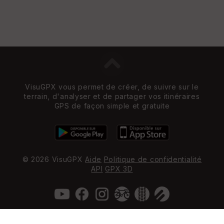
VisuGPX vous permet de créer, de suivre sur le
terrain, d'analyser et de partager vos itinéraires
GPS de façon simple et gratuite
© 2026 VisuGPX
Aide
Politique de confidentialité
API
GPX 3D