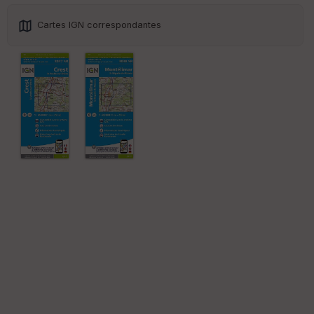
e
w
Cartes IGN correspondantes