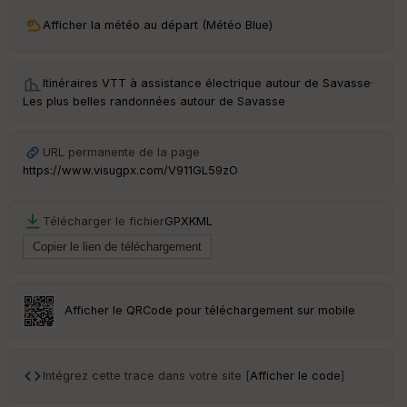
Afficher la météo au départ (Météo Blue)
Tr
an
sp
Itinéraires VTT à assistance électrique autour de
Savasse
·
ar
Les plus belles randonnées autour de Savasse
en
ce
URL permanente de la page
Po
https://www.visugpx.com/V911GL59zO
int
illé
s
Télécharger le fichier
GPX
KML
S
e
n
s
Afficher le QRCode pour téléchargement sur mobile
St
re
Intégrez cette trace dans votre site [
Afficher le code
]
et
Vi