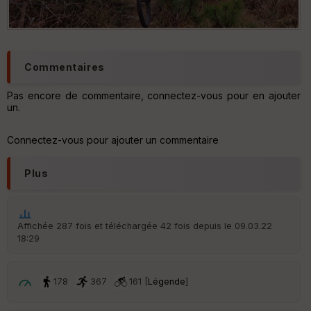
d
é
p
ar
t
Commentaires
ar
ri
Pas encore de commentaire, connectez-vous pour en ajouter
v
un.
é
e
Connectez-vous pour ajouter un commentaire
C
ou
Plus
le
ur
Affichée 287 fois et téléchargée 42 fois depuis le 09.03.22
18:29
Ep
ai
ss
178
367
161 [
Légende
]
eu
r