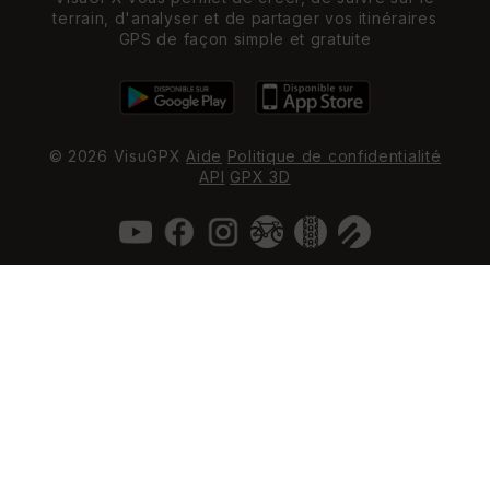
terrain, d'analyser et de partager vos itinéraires
GPS de façon simple et gratuite
© 2026 VisuGPX
Aide
Politique de confidentialité
API
GPX 3D