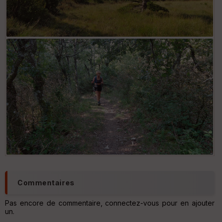
s
S
e
n
s
St
re
et
Vi
e
w
Commentaires
Pas encore de commentaire, connectez-vous pour en ajouter
un.