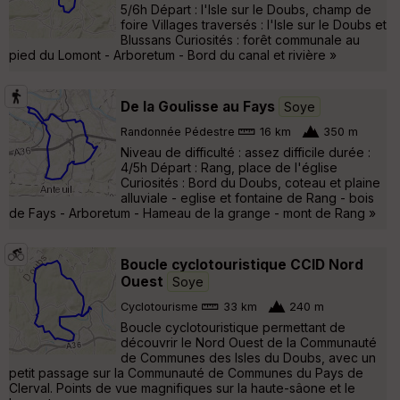
5/6h Départ : l'Isle sur le Doubs, champ de
foire Villages traversés : l'Isle sur le Doubs et
Blussans Curiosités : forêt communale au
pied du Lomont - Arboretum - Bord du canal et rivière »
De la Goulisse au Fays
Soye
Randonnée Pédestre
16 km
350 m
Niveau de difficulté : assez difficile durée :
4/5h Départ : Rang, place de l'église
Curiosités : Bord du Doubs, coteau et plaine
alluviale - eglise et fontaine de Rang - bois
de Fays - Arboretum - Hameau de la grange - mont de Rang »
Boucle cyclotouristique CCID Nord
Ouest
Soye
Cyclotourisme
33 km
240 m
Boucle cyclotouristique permettant de
découvrir le Nord Ouest de la Communauté
de Communes des Isles du Doubs, avec un
petit passage sur la Communauté de Communes du Pays de
Clerval. Points de vue magnifiques sur la haute-sâone et le