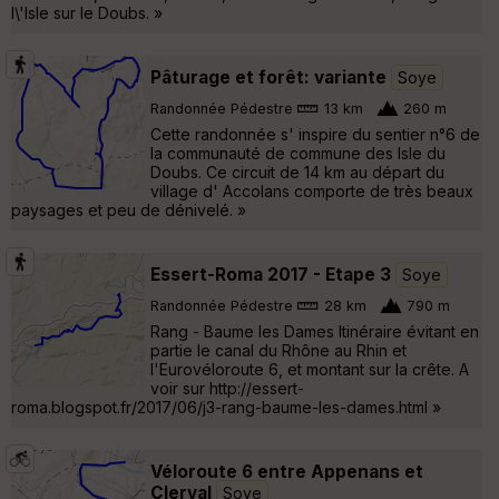
l\'Isle sur le Doubs. »
Pâturage et forêt: variante
Soye
Randonnée Pédestre
13 km
260 m
Cette randonnée s' inspire du sentier n°6 de
la communauté de commune des Isle du
Doubs. Ce circuit de 14 km au départ du
village d' Accolans comporte de très beaux
paysages et peu de dénivelé. »
Essert-Roma 2017 - Etape 3
Soye
Randonnée Pédestre
28 km
790 m
Rang - Baume les Dames Itinéraire évitant en
partie le canal du Rhône au Rhin et
l'Eurovéloroute 6, et montant sur la crête. A
voir sur http://essert-
roma.blogspot.fr/2017/06/j3-rang-baume-les-dames.html »
Véloroute 6 entre Appenans et
Clerval
Soye