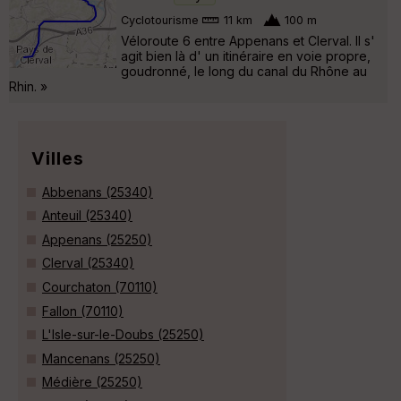
Cyclotourisme
11 km
100 m
Véloroute 6 entre Appenans et Clerval. Il s'
agit bien là d' un itinéraire en voie propre,
goudronné, le long du canal du Rhône au
Rhin. »
Villes
Abbenans (25340)
Anteuil (25340)
Appenans (25250)
Clerval (25340)
Courchaton (70110)
Fallon (70110)
L'Isle-sur-le-Doubs (25250)
Mancenans (25250)
Médière (25250)