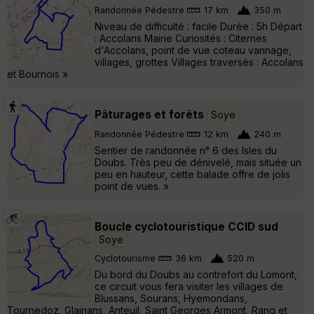
Randonnée Pédestre
17 km
350 m
Niveau de difficulté : facile Durée : 5h Départ
: Accolans Mairie Curiosités : Citernes
d'Accolans, point de vue coteau vannage,
villages, grottes Villages traversés : Accolans
et Bournois »
Pâturages et forêts
Soye
Randonnée Pédestre
12 km
240 m
Sentier de randonnée n° 6 des Isles du
Doubs. Très peu de dénivelé, mais située un
peu en hauteur, cette balade offre de jolis
point de vues. »
Boucle cyclotouristique CCID sud
Soye
Cyclotourisme
36 km
520 m
Du bord du Doubs au contrefort du Lomont,
ce circuit vous fera visiter les villages de
Blussans, Sourans, Hyemondans,
Tournedoz, Glainans, Anteuil, Saint Georges Armont, Rang et