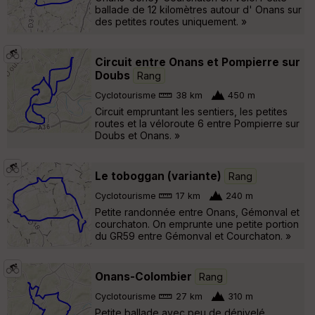
ballade de 12 kilomètres autour d' Onans sur
des petites routes uniquement. »
Circuit entre Onans et Pompierre sur
Doubs
Rang
Cyclotourisme
38 km
450 m
Circuit empruntant les sentiers, les petites
routes et la véloroute 6 entre Pompierre sur
Doubs et Onans. »
Le toboggan (variante)
Rang
Cyclotourisme
17 km
240 m
Petite randonnée entre Onans, Gémonval et
courchaton. On emprunte une petite portion
du GR59 entre Gémonval et Courchaton. »
Onans-Colombier
Rang
Cyclotourisme
27 km
310 m
Petite ballade avec peu de dénivelé