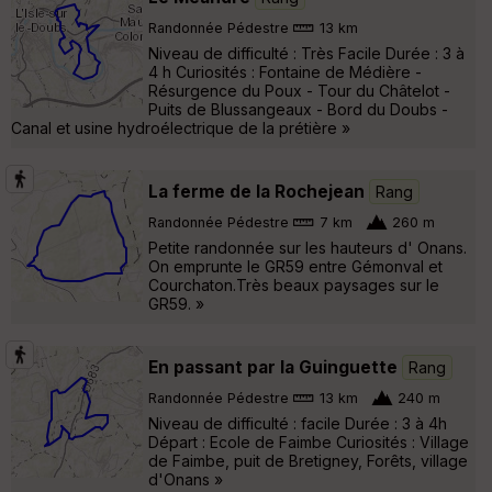
Randonnée Pédestre
13 km
Niveau de difficulté : Très Facile Durée : 3 à
4 h Curiosités : Fontaine de Médière -
Résurgence du Poux - Tour du Châtelot -
Puits de Blussangeaux - Bord du Doubs -
Canal et usine hydroélectrique de la prétière »
La ferme de la Rochejean
Rang
Randonnée Pédestre
7 km
260 m
Petite randonnée sur les hauteurs d' Onans.
On emprunte le GR59 entre Gémonval et
Courchaton.Très beaux paysages sur le
GR59. »
En passant par la Guinguette
Rang
Randonnée Pédestre
13 km
240 m
Niveau de difficulté : facile Durée : 3 à 4h
Départ : Ecole de Faimbe Curiosités : Village
de Faimbe, puit de Bretigney, Forêts, village
d'Onans »