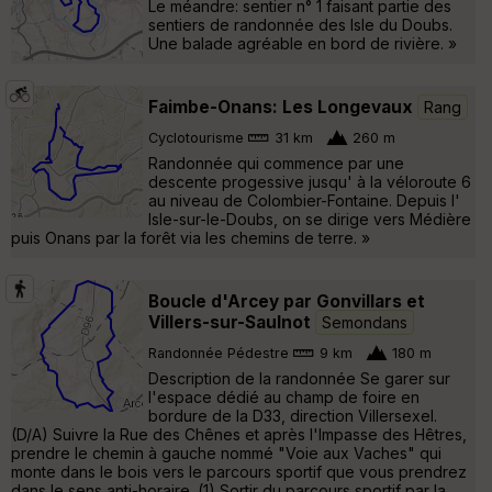
Le méandre: sentier n° 1 faisant partie des
sentiers de randonnée des Isle du Doubs.
Une balade agréable en bord de rivière. »
Faimbe-Onans: Les Longevaux
Rang
Cyclotourisme
31 km
260 m
Randonnée qui commence par une
descente progessive jusqu' à la véloroute 6
au niveau de Colombier-Fontaine. Depuis l'
Isle-sur-le-Doubs, on se dirige vers Médière
puis Onans par la forêt via les chemins de terre. »
Boucle d'Arcey par Gonvillars et
Villers-sur-Saulnot
Semondans
Randonnée Pédestre
9 km
180 m
Description de la randonnée Se garer sur
l'espace dédié au champ de foire en
bordure de la D33, direction Villersexel.
(D/A) Suivre la Rue des Chênes et après l'Impasse des Hêtres,
prendre le chemin à gauche nommé "Voie aux Vaches" qui
monte dans le bois vers le parcours sportif que vous prendrez
dans le sens anti-horaire. (1) Sortir du parcours sportif par la