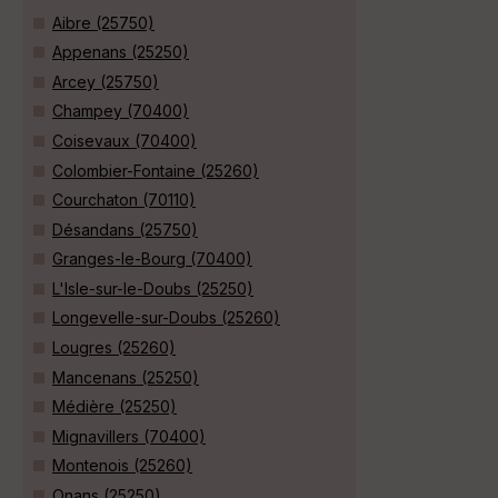
Aibre (25750)
Appenans (25250)
Arcey (25750)
Champey (70400)
Coisevaux (70400)
Colombier-Fontaine (25260)
Courchaton (70110)
Désandans (25750)
Granges-le-Bourg (70400)
L'Isle-sur-le-Doubs (25250)
Longevelle-sur-Doubs (25260)
Lougres (25260)
Mancenans (25250)
Médière (25250)
Mignavillers (70400)
Montenois (25260)
Onans (25250)