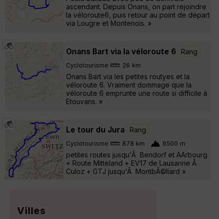
ascendant. Depuis Onans, on part rejoindre
la véloroute6, puis retour au point de départ
via Lougre et Montenois. »
Onans Bart via la véloroute 6
Rang
Cyclotourisme
26 km
Onans Bart via les petites routyes et la
véloroute 6. Vraiment dommage que la
véloroute 6 emprunte une route si difficile à
Etouvans. »
Le tour du Jura
Rang
Cyclotourisme
878 km
9500 m
petites routes jusqu'Ã Bendorf et AArbourg
+ Route Mitteland + EV17 de Lausanne Ã
Culoz + GTJ jusqu'Ã MontbÃ©liard »
Villes