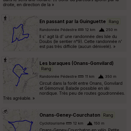
droite, en direction de la »
En passant par la Guinguette
Rang
Randonnée Pédestre
12 km
250 m
Il s' agit là d' une randonnée des Isle du
Doubs (le sentier n°9). Cette randonnée n'
est pas très difficile (aucun dénivelé). »
Les baraques (Onans-Gonvilard)
Rang
Randonnée Pédestre
11 km
350 m
Circuit dans la forêt entre Onans, Gonvilard
et Gémonval. Balade possible en ski
nordique. Très peu de routes goudronnées.
Très agréable. »
Onans-Geney-Courchaton
Rang
Cyclotourisme
12 km
150 m
Onans-Geney-Courchaton en vélo. Petite