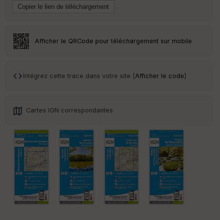
ar
en
ce
Afficher le QRCode pour téléchargement sur mobile
Po
int
illé
s
Intégrez cette trace dans votre site [
Afficher le code
]
S
e
Cartes IGN correspondantes
n
s
St
re
et
Vi
e
w