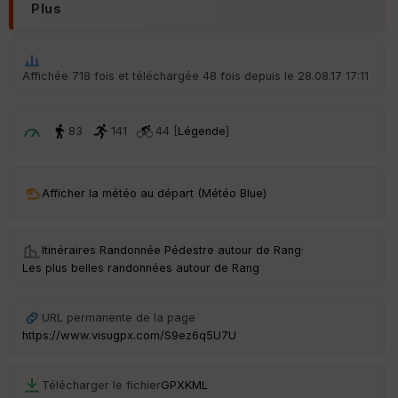
Plus
ar
ri
v
é
Affichée 718 fois et téléchargée 48 fois depuis le 28.08.17 17:11
e
C
83
141
44 [
Légende
]
ou
le
ur
Afficher la météo au départ (Météo Blue)
Itinéraires Randonnée Pédestre autour de
Rang
·
Ep
Les plus belles randonnées autour de Rang
ai
ss
eu
r
URL permanente de la page
https://www.visugpx.com/S9ez6q5U7U
Tr
an
Télécharger le fichier
GPX
KML
sp