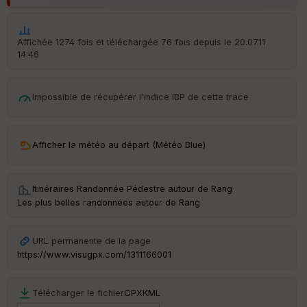
Aff
ic
he
r
Affichée 1274 fois et téléchargée 76 fois depuis le 20.07.11
d
14:46
é
p
ar
t
Impossible de récupérer l'indice IBP de cette trace
ar
ri
v
Afficher la météo au départ (Météo Blue)
é
e
Itinéraires Randonnée Pédestre autour de
Rang
·
C
Les plus belles randonnées autour de Rang
ou
le
ur
URL permanente de la page
https://www.visugpx.com/1311166001
Télécharger le fichier
GPX
KML
Ep