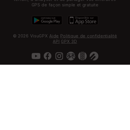
GPS de façon simple et gratuite
© 2026 VisuGPX
Aide
Politique de confidentialité
API
GPX 3D