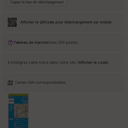
ai
ss
eu
r
Afficher le QRCode pour téléchargement sur mobile
Tr
an
sp
Tableau de marche
(max 250 points)
ar
en
ce
Intégrez cette trace dans votre site [
Afficher le code
]
Po
int
illé
Cartes IGN correspondantes
s
S
e
n
s