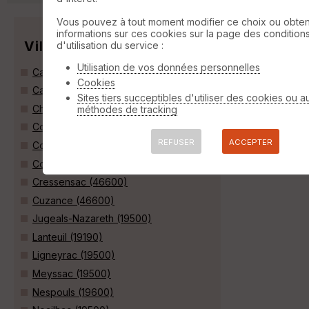
Vous pouvez à tout moment modifier ce choix ou obten
informations sur ces cookies sur la page des condition
Villes
d'utilisation du service :
Utilisation de vos données personnelles
Cavagnac (46110)
Cookies
Cazillac (46600)
Sites tiers succeptibles d'utiliser des cookies ou a
Chauffour-sur-Vell (19500)
méthodes de tracking
Collonges-la-Rouge (19500)
REFUSER
ACCEPTER
Condat (46110)
Cosnac (19360)
Cressensac (46600)
Cuzance (46600)
Jugeals-Nazareth (19500)
Lanteuil (19190)
Ligneyrac (19500)
Meyssac (19500)
Nespouls (19600)