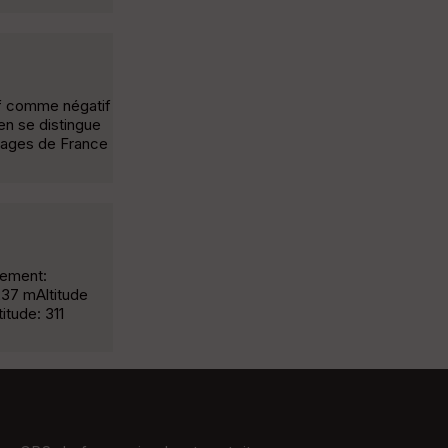
if comme négatif
en se distingue
illages de France
cement:
237 mAltitude
tude: 311