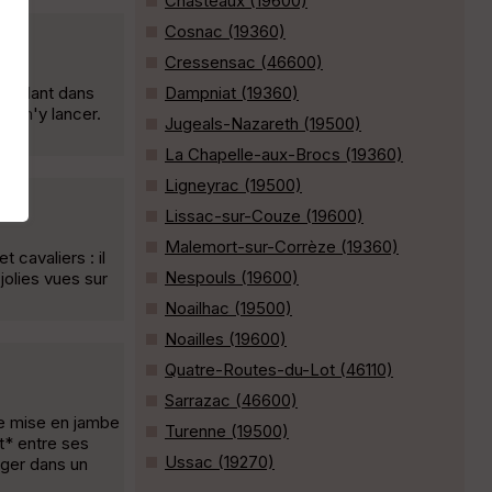
Chasteaux (19600)
Cosnac (19360)
Cressensac (46600)
 roulant dans
Dampniat (19360)
u m'y lancer.
Jugeals-Nazareth (19500)
La Chapelle-aux-Brocs (19360)
Ligneyrac (19500)
Lissac-sur-Couze (19600)
Malemort-sur-Corrèze (19360)
 cavaliers : il
Nespouls (19600)
jolies vues sur
Noailhac (19500)
Noailles (19600)
Quatre-Routes-du-Lot (46110)
Sarrazac (46600)
le mise en jambe
Turenne (19500)
t* entre ses
Ussac (19270)
nger dans un