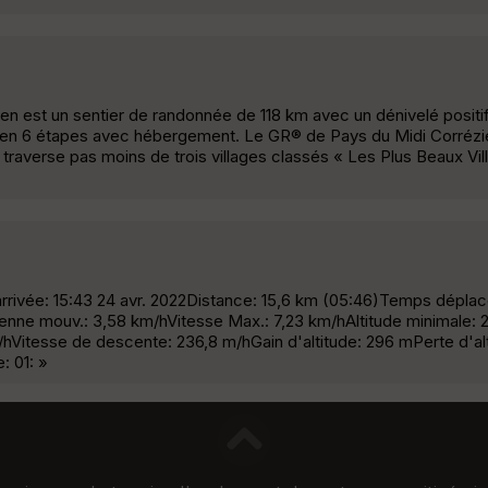
en est un sentier de randonnée de 118 km avec un dénivelé posit
ed en 6 étapes avec hébergement. Le GR® de Pays du Midi Corrézi
Il traverse pas moins de trois villages classés « Les Plus Beaux V
arrivée: 15:43 24 avr. 2022Distance: 15,6 km (05:46)Temps dépla
ne mouv.: 3,58 km/hVitesse Max.: 7,23 km/hAltitude minimale: 
itesse de descente: 236,8 m/hGain d'altitude: 296 mPerte d'alti
 01: »