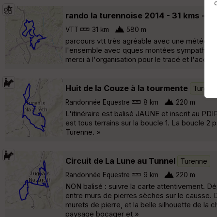
rando la turennoise 2014 - 31 kms -
T
VTT
31 km
580 m
parcours vtt très agréable avec une météo print
l'ensemble avec qques montées sympathiques. 
merci à l'organisation pour le tracé et l'acceui
Huit de la Couze à la tourmente
Turenn
Randonnée Equestre
8 km
220 m
L'itinéraire est balisé JAUNE et inscrit au PDIP
est tous terrains sur la boucle 1. La boucle 2
Turenne. »
Circuit de La Lune au Tunnel
Turenne
Randonnée Equestre
9 km
220 m
NON balisé : suivre la carte attentivement. 
entre murs de pierres sèches sur le causse. 
murets de pierre, et la belle silhouette de l
paysage bocager et »