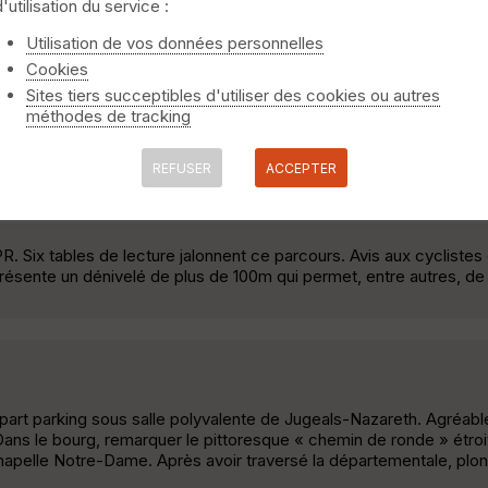
d'utilisation du service :
urenne
Utilisation de vos données personnelles
Cookies
anière qui vous fait dire " j'ai bien fait de venir " parcours assez
Sites tiers succeptibles d'utiliser des cookies ou autres
le parcours de 50kms m'a tenté mais étant seul je n'ai pas voul
méthodes de tracking
l »
REFUSER
ACCEPTER
e
R. Six tables de lecture jalonnent ce parcours. Avis aux cyclistes et
 présente un dénivelé de plus de 100m qui permet, entre autres, de 
Départ parking sous salle polyvalente de Jugeals-Nazareth. Agréab
Dans le bourg, remarquer le pittoresque « chemin de ronde » étroi
a chapelle Notre-Dame. Après avoir traversé la départementale, plo