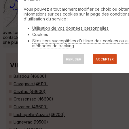
Randonnée en attelage
8 km
Vous pouvez à tout moment modifier ce choix ou obten
Petite boucle de 8kms alternance de
informations sur ces cookies sur la page des condition
chemins roulants et passages techniques en
d'utilisation du service :
sous bois. Le départ et l'arrivée se font du
lieu-dit les Fraux où l'on vous met un pré
Utilisation de vos données personnelles
avec tonne à eau à disposition gracieusement si vous nous
Cookies
contactez avant pour réserver. Cette boucle va évoluer vers
Sites tiers succeptibles d'utiliser des cookies ou a
une plus grande (23 kms) où il y aura des raccourcis. »
méthodes de tracking
REFUSER
ACCEPTER
Villes
Baladou (46600)
Cavagnac (46110)
Cazillac (46600)
Cressensac (46600)
Cuzance (46600)
Lachapelle-Auzac (46200)
Ligneyrac (19500)