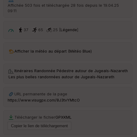
Affichée 503 fois et téléchargée 28 fois depuis le 19.04.25
09:11
37
65
25 [
Légende
]
Afficher la météo au départ (Météo Blue)
Itinéraires Randonnée Pédestre autour de
Jugeals-Nazareth
·
Les plus belles randonnées autour de Jugeals-Nazareth
URL permanente de la page
https://www.visugpx.com/8J3tvYMtcO
Télécharger le fichier
GPX
KML