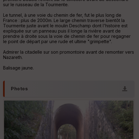
ar
sur le ruisseau de la Tourmente.
ri
v
Le tunnel, à une voie du chemin de fer, fut le plus long de
é
France : plus de 2000m. Le large chemin traverse bientôt la
e
Tourmente juste avant le moulin Deschamp dont l'histoire est
expliquée sur un panneau puis il longe la rivière avant de
prendre à droite sous la voie de chemin de fer pour regagner
Fil
le point de départ par une rude et ultime "grimpette".
tr
e
Admirer la citadelle sur son promontoire avant de remonter vers
P
Nazareth.
OI
Balisage jaune.
C
ou
Photos
le
ur
Ep
ai
ss