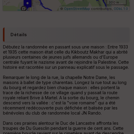
ri
300 m
q
©
OpenStreetMap
contributors,
ODbL 1.0
u
e
s
C
Détails
o
u
Débutez la randonnée en passant sous une maison : Entre 1933
v
et 1935 cette maison était celle du Kikboutz Makhar qui a abrité
er
plusieurs centaines de jeunes juifs allemands ou d'Europe
tu
centrale fuyant le nazisme avant de rejoindre la Palestine. Cette
re
histoire est racontée sur un panneau explicatif sous le passage.
IG
N
Remarquer le long de la rue, la chapelle Notre Dame, les
maisons à ballet de type charentais. Longez la rue tout au long
Aff
du bourg et regardez bien chaque maison : elles portent la
ic
trace de la richesse de ce village quand y passait la route
he
royale reliant Brive à Martel. A la sortie du bourg, le chemin
r
descend vers la vallée : c'est la "voie romaine" qui a été
d
récemment redécouverte puis défichée et balisée par les
é
bénévoles du club de randonnée local JN Rando.
p
ar
Dans ces prairies alentour le Duc de Lancastre affronta les
t
troupes de Du Guesclin pendant la guerre de cent ans. Cette
première boucle revient sur le cimetière avant de descendre