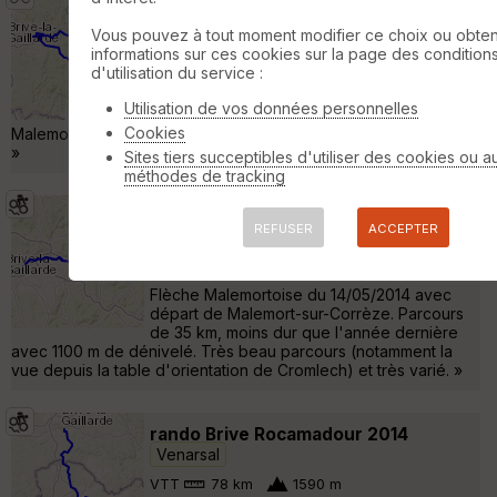
Prépa Vélodyssée entre Aubazine et
Lescurotte
Venarsal
Vous pouvez à tout moment modifier ce choix ou obten
informations sur ces cookies sur la page des condition
Cyclotourisme
58 km
740 m
d'utilisation du service :
Journée de mise en jambes corrézienne
Utilisation de vos données personnelles
pour la Vélodyssée... Très belle boucle entre
Cookies
Malemort et Lescurotte, en passant par Aubazine et Le Coiroux.
»
Sites tiers succeptibles d'utiliser des cookies ou a
méthodes de tracking
Rando VTT - Flèche Malemortoise
REFUSER
ACCEPTER
2015 (VTT)
Venarsal
VTT
38 km
940 m
Flèche Malemortoise du 14/05/2014 avec
départ de Malemort-sur-Corrèze. Parcours
de 35 km, moins dur que l'année dernière
avec 1100 m de dénivelé. Très beau parcours (notamment la
vue depuis la table d'orientation de Cromlech) et très varié. »
rando Brive Rocamadour 2014
Venarsal
VTT
78 km
1590 m