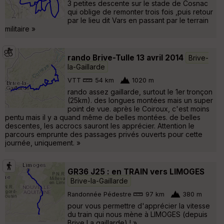
3 petites descente sur le stade de Cosnac
qui oblige de remonter trois fois ,puis retour
par le lieu dit Vars en passant par le terrain
militaire »
rando Brive-Tulle 13 avril 2014
Brive-
la-Gaillarde
VTT
54 km
1020 m
rando assez gaillarde, surtout le 1er tronçon
(25km). des longues montées mais un super
point de vue. après le Coiroux, c'est moins
pentu mais il y a quand même de belles montées. de belles
descentes, les accrocs sauront les apprécier. Attention le
parcours emprunte des passages privés ouverts pour cette
journée, uniquement. »
GR36 J25 : en TRAIN vers LIMOGES
Brive-la-Gaillarde
Randonnée Pédestre
97 km
380 m
pour vous permettre d'apprécier la vitesse
du train qui nous mène à LIMOGES (depuis
Brive La gaillarde) ! »