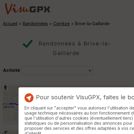
Accueil
>
Randonnées
>
Corrèze
> Brive-la-Gaillarde
Randonnées à Brive-la-
Gaillarde
Activité
Malemort Aubazine J1
Venarsal
Pour soutenir VisuGPX, faites le b
Randonnée Pédestre
13 km
370 m
En cliquant sur "accepter" vous autorisez l'utilisation 
Balade préparatoire à la TransPyr avec
usage technique nécessaires au bon fonctionnement du 
Cillou Test matériel. Très grosse chaleur mais
que l'utilisation d'autres cookies (éventuellement tiers)
2 jours très sympas! »
statistiques ou de personnalisation des annonces pour
proposer des services et des offres adaptées à vos c
d'interêt.