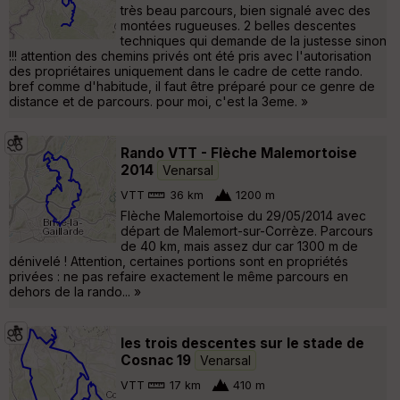
très beau parcours, bien signalé avec des
montées rugueuses. 2 belles descentes
techniques qui demande de la justesse sinon
!!! attention des chemins privés ont été pris avec l'autorisation
des propriétaires uniquement dans le cadre de cette rando.
bref comme d'habitude, il faut être préparé pour ce genre de
distance et de parcours. pour moi, c'est la 3eme. »
Rando VTT - Flèche Malemortoise
2014
Venarsal
VTT
36 km
1200 m
Flèche Malemortoise du 29/05/2014 avec
départ de Malemort-sur-Corrèze. Parcours
de 40 km, mais assez dur car 1300 m de
dénivelé ! Attention, certaines portions sont en propriétés
privées : ne pas refaire exactement le même parcours en
dehors de la rando... »
les trois descentes sur le stade de
Cosnac 19
Venarsal
VTT
17 km
410 m