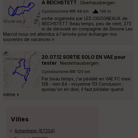
A REICHSTETT
Oberhausbergen
Cyclotourisme
48 km
130 m
sortie organisée par LES CIGOGNEAUX de
REICHSTETT Beau temps, peu de vent, 273
m de dénivelé en compagnie de Simone Les
Marcot nous ont attendus à l'arrivée pour échanger nos
souvenirs de vacances »
20.07.12 SORTIE SOLO EN VAE pour
tester
Niederhausbergen
Cyclotourisme
120 km
Par beau temps, j'ai pédalé en VAE FC maxi
128 - mini 84 - moyenne 113 Conclusion :
quoiqu'on en dise, il faut pédaler quand
même »
Villes
Achenheim (67204)