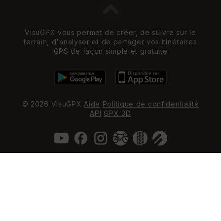
VisuGPX vous permet de créer, de suivre sur le
terrain, d'analyser et de partager vos itinéraires
GPS de façon simple et gratuite
© 2026 VisuGPX
Aide
Politique de confidentialité
API
GPX 3D