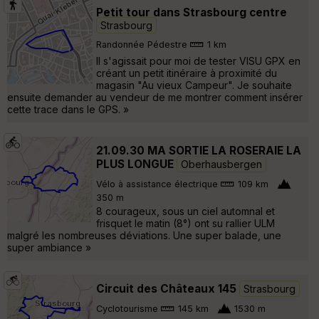
Petit tour dans Strasbourg centre
Strasbourg
Randonnée Pédestre
1 km
Il s'agissait pour moi de tester VISU GPX en
créant un petit itinéraire à proximité du
magasin "Au vieux Campeur". Je souhaite
ensuite demander au vendeur de me montrer comment insérer
cette trace dans le GPS. »
21.09.30 MA SORTIE LA ROSERAIE LA
PLUS LONGUE
Oberhausbergen
Vélo à assistance électrique
109 km
350 m
8 courageux, sous un ciel automnal et
frisquet le matin (8°) ont su rallier ULM
malgré les nombreuses déviations. Une super balade, une
super ambiance »
Circuit des Châteaux 145
Strasbourg
Cyclotourisme
145 km
1530 m