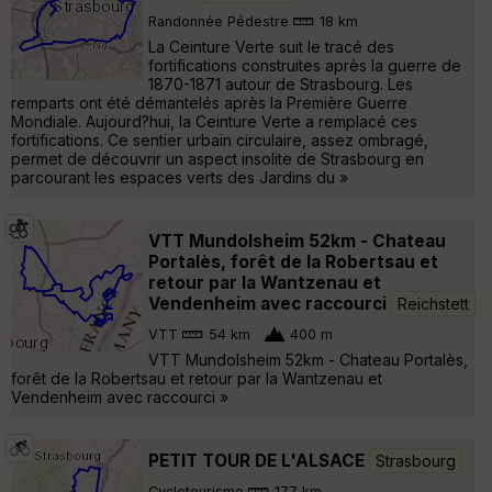
Randonnée Pédestre
18 km
La Ceinture Verte suit le tracé des
fortifications construites après la guerre de
1870-1871 autour de Strasbourg. Les
remparts ont été démantelés après la Première Guerre
Mondiale. Aujourd?hui, la Ceinture Verte a remplacé ces
fortifications. Ce sentier urbain circulaire, assez ombragé,
permet de découvrir un aspect insolite de Strasbourg en
parcourant les espaces verts des Jardins du »
VTT Mundolsheim 52km - Chateau
Portalès, forêt de la Robertsau et
retour par la Wantzenau et
Vendenheim avec raccourci
Reichstett
VTT
54 km
400 m
VTT Mundolsheim 52km - Chateau Portalès,
forêt de la Robertsau et retour par la Wantzenau et
Vendenheim avec raccourci »
PETIT TOUR DE L'ALSACE
Strasbourg
Cyclotourisme
177 km