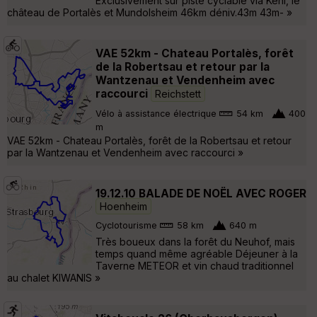
Exclusivement sur piste cyclable via Kehl, le
château de Portalès et Mundolsheim 46km déniv.43m 43m- »
VAE 52km - Chateau Portalès, forêt
de la Robertsau et retour par la
Wantzenau et Vendenheim avec
raccourci
Reichstett
Vélo à assistance électrique
54 km
400
m
VAE 52km - Chateau Portalès, forêt de la Robertsau et retour
par la Wantzenau et Vendenheim avec raccourci »
19.12.10 BALADE DE NOËL AVEC ROGER
Hoenheim
Cyclotourisme
58 km
640 m
Très boueux dans la forêt du Neuhof, mais
temps quand même agréable Déjeuner à la
Taverne METEOR et vin chaud traditionnel
au chalet KIWANIS »