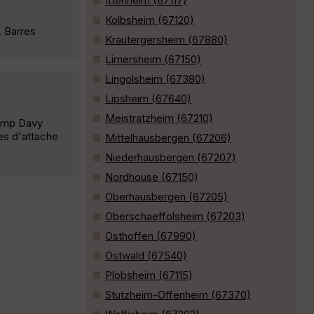
Ittenheim (67117)
Kolbsheim (67120)
. Barres
Krautergersheim (67880)
Limersheim (67150)
Lingolsheim (67380)
Lipsheim (67640)
Meistratzheim (67210)
camp Davy
res d'attache
Mittelhausbergen (67206)
Niederhausbergen (67207)
Nordhouse (67150)
Oberhausbergen (67205)
Oberschaeffolsheim (67203)
Osthoffen (67990)
Ostwald (67540)
Plobsheim (67115)
Stutzheim-Offenheim (67370)