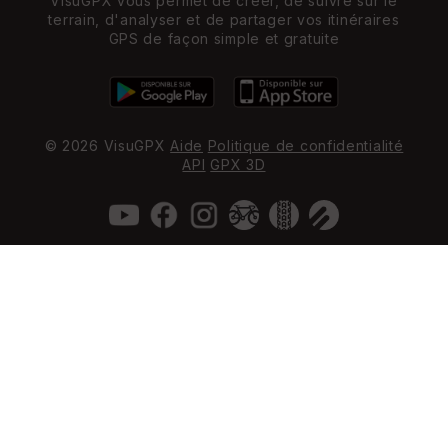
VisuGPX vous permet de créer, de suivre sur le
terrain, d'analyser et de partager vos itinéraires
GPS de façon simple et gratuite
© 2026 VisuGPX
Aide
Politique de confidentialité
API
GPX 3D