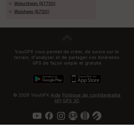
Wolschheim (67700)
Wolxheim (67120)
VisuGPX vous permet de créer, de suivre sur le
terrain, d'analyser et de partager vos itinéraires
GPS de façon simple et gratuite
© 2026 VisuGPX
Aide
Politique de confidentialité
API
GPX 3D