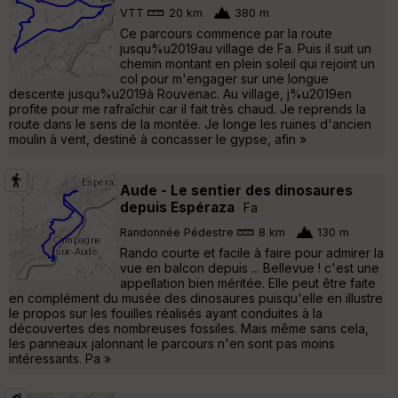
VTT
20 km
380 m
Ce parcours commence par la route
jusqu%u2019au village de Fa. Puis il suit un
chemin montant en plein soleil qui rejoint un
col pour m'engager sur une longue
descente jusqu%u2019à Rouvenac. Au village, j%u2019en
profite pour me rafraîchir car il fait très chaud. Je reprends la
route dans le sens de la montée. Je longe les ruines d'ancien
moulin à vent, destiné à concasser le gypse, afin »
Aude - Le sentier des dinosaures
depuis Espéraza
Fa
Randonnée Pédestre
8 km
130 m
Rando courte et facile à faire pour admirer la
vue en balcon depuis ... Bellevue ! c'est une
appellation bien méritée. Elle peut être faite
en complément du musée des dinosaures puisqu'elle en illustre
le propos sur les fouilles réalisés ayant conduites à la
découvertes des nombreuses fossiles. Mais même sans cela,
les panneaux jalonnant le parcours n'en sont pas moins
intéressants. Pa »