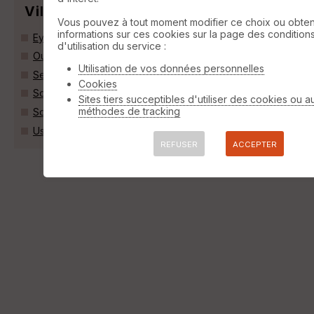
Villes
Vous pouvez à tout moment modifier ce choix ou obten
informations sur ces cookies sur la page des condition
Eycheil (09200)
d'utilisation du service :
Oust (09140)
Utilisation de vos données personnelles
Seix (09140)
Cookies
Soueix-Rogalle (09140)
Sites tiers succeptibles d'utiliser des cookies ou a
méthodes de tracking
Soulan (09320)
Ustou (09140)
REFUSER
ACCEPTER