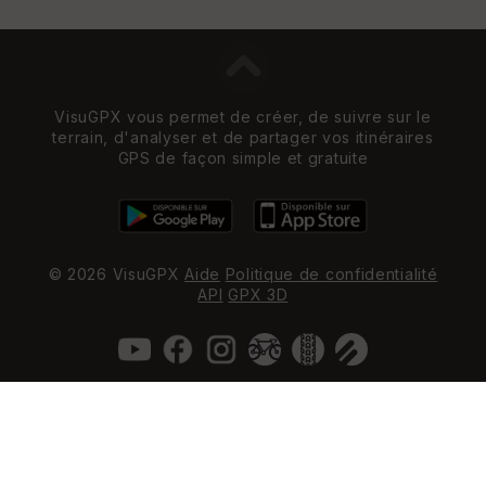
VisuGPX vous permet de créer, de suivre sur le
terrain, d'analyser et de partager vos itinéraires
GPS de façon simple et gratuite
© 2026 VisuGPX
Aide
Politique de confidentialité
API
GPX 3D