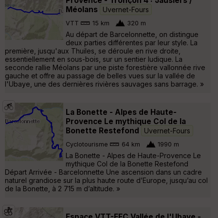
Provence - Tronçon 4 : Jausiers /
Méolans
Uvernet-Fours
VTT
15 km
320 m
Au départ de Barcelonnette, on distingue
deux parties différentes par leur style. La
première, jusqu'aux Thuiles, se déroule en rive droite,
essentiellement en sous-bois, sur un sentier ludique. La
seconde rallie Méolans par une piste forestière vallonnée rive
gauche et offre au passage de belles vues sur la vallée de
l'Ubaye, une des dernières rivières sauvages sans barrage. »
La Bonette - Alpes de Haute-
Provence Le mythique Col de la
Bonette Restefond
Uvernet-Fours
Cyclotourisme
64 km
1990 m
La Bonette - Alpes de Haute-Provence Le
mythique Col de la Bonette Restefond
Départ Arrivée - Barcelonnette Une ascension dans un cadre
naturel grandiose sur la plus haute route d’Europe, jusqu’au col
de la Bonette, à 2 715 m d’altitude. »
Espace VTT-FFC Vallée de l'Ubaye -