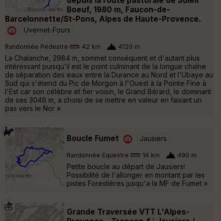
depuis la route pastorale de Soleil
Boeuf, 1980 m, Faucon-de-
Barcelonnette/St-Pons, Alpes de Haute-Provence.
Uvernet-Fours
Randonnée Pédestre
42 km
4120 m
La Chalanche, 2984 m, sommet conséquent et d'autant plus
intéressant puisqu'il est le point culminant de la longue chaîne
de séparation des eaux entre la Durance au Nord et l'Ubaye au
Sud qui s'étend du Pic de Morgon à l'Ouest à la Pointe Fine à
l'Est car son célèbre et fier voisin, le Grand Bérard, le dominant
de ses 3046 m, a choisi de se mettre en valeur en faisant un
pas vers le Nor »
Boucle Fumet
Jausiers
Randonnée Equestre
14 km
490 m
Petite boucle au départ de Jausiers!
Possibilité de l'allonger en montant par les
pistes Forestières jusqu'a la MF de Fumet »
Grande Traversée VTT L'Alpes-