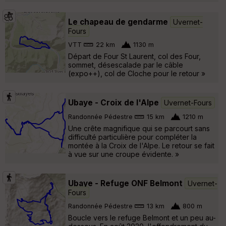
Le chapeau de gendarme
Uvernet-
Fours
VTT
22 km
1130 m
Départ de Four St Laurent, col des Four,
sommet, désescalade par le câble
(expo++), col de Cloche pour le retour »
Ubaye - Croix de l'Alpe
Uvernet-Fours
Randonnée Pédestre
15 km
1210 m
Une crête magnifique qui se parcourt sans
difficulté particulière pour compléter la
montée à la Croix de l'Alpe. Le retour se fait
à vue sur une croupe évidente. »
Ubaye - Refuge ONF Belmont
Uvernet-
Fours
Randonnée Pédestre
13 km
800 m
Boucle vers le refuge Belmont et un peu au-