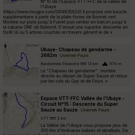
N° 10 de l'Espace VTT-FFC de la vallée de
l'Ubaye
(https://www.visugpx.com/1394835624) Il propose une boucle
supplémentaire à partir de la plate-forme de Bonnet vert.
Montée sur piste jusqu'à Fumet puis sentier en balcon jusqu'à
la cabane ONF de Belmont. S'ensuit une superbe descente en
forêt (4 ou 5 arbres couchés en travers gênent le dé »
Ubaye- Chapeau de gendarme -
2682m
Uvernet-Fours
Randonnée Pédestre
13 km
1170 m
Le "Chapeau de gendarme" : montée
directe au départ de Super Sauze et retour
par les cols du Gyp et de Fours. »
Espace VTT-FFC Vallée de l'Ubaye -
Circuit N°15 : Descente du Super
Sauze au Sauze
Uvernet-Fours
VTT
2 km
La Vallée de l'Ubaye vous propose plus de
300 Km d'itinéraires balisés et labellisés. De