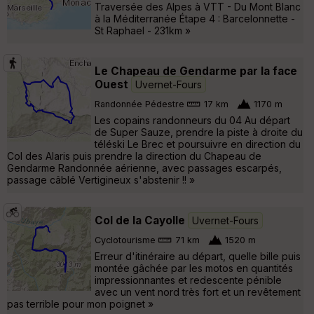
Traversée des Alpes à VTT - Du Mont Blanc
à la Méditerranée Étape 4 : Barcelonnette -
St Raphael - 231km »
Le Chapeau de Gendarme par la face
Ouest
Uvernet-Fours
Randonnée Pédestre
17 km
1170 m
Les copains randonneurs du 04 Au départ
de Super Sauze, prendre la piste à droite du
téléski Le Brec et poursuivre en direction du
Col des Alaris puis prendre la direction du Chapeau de
Gendarme Randonnée aérienne, avec passages escarpés,
passage câblé Vertigineux s'abstenir !! »
Col de la Cayolle
Uvernet-Fours
Cyclotourisme
71 km
1520 m
Erreur d'itinéraire au départ, quelle bille puis
montée gâchée par les motos en quantités
impressionnantes et redescente pénible
avec un vent nord très fort et un revêtement
pas terrible pour mon poignet »