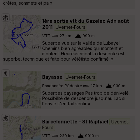
crêtes, sommets et pa »
1ère sortie vtt du Gazelec Adn août
2011
Uvernet-Fours
VTT
27 km
990 m
Superbe vue sur la vallée de Lubaye!
Chemins bien agréables qui montent et
montent. Heureusement la descente est
superbe, technique et faite pour vététiste confirmé. »
Bayasse
Uvernet-Fours
Randonnée Pédestre
17 km
930 m
Superbes paysages Pas trop de dénivelé.
Possibilité de descendre jusqu'au Lac si
l'envie s'en fait sentir »
Barcelonnette - St Raphael
Uvernet-
Fours
VTT
230 km
9010 m