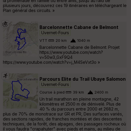
la promenade en famille ou entre amis, jusqu'au raid de
plusieurs jours, découvrez ces 19 itinéraires en téléchargeant le
Plan général des circuits. »
Barcelonnette Cabane de Belmont
Uvernet-Fours
VTT
20 km
1040 m
Barcelonnette Cabane de Belmont: Projet
https://www.youtube.com/watch?
v=50w3_GxF9Q4
https://www.youtube.com/watch?v=j_M4SeVxt3o »
Parcours Elite du Trail Ubaye Salomon
Uvernet-Fours
Course à pied
39 km
2400 m
Un trail marathon en pleine montagne, 42
kilomètres et 2500 m de dénivelé. Plus de
40 % du parcours entre 2000 et 2682 m,
plus de 70% de monotrace sur GR et PR, Des surfaces variés,
des sections rapides, de franches montées et des descentes
techniques, de la forêt, des alpages, des passages rocheux où
il vous faudra "crapahuter" avec pieds et mains, au milieu de