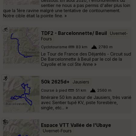
dessous. En août 2020, l'effondrement du
sentier ne nous a pas permis d'aller plus loin
que la 1ère ravine malgré une tentative de contournement.
Notre cible était la pointe fine. »
TDF2 - Barcelonnette/ Beuil
Uvernet-
Fours
Cyclotourisme
83 km
2780 m
Le Tour de France des Déjantés - Circuit sud
De Barcelonnette à Beuil par le col de la
Cayolle et le col Ste Anne »
50k 2625d+
Jausiers
Course à pied
51 km
2560 m
Itinéraire 50 km autour de Jausiers, très varié
avec Sentier tupé KV, piste forestière,
single, etc... »
Espace VTT Vallée de l'Ubaye
Uvernet-Fours