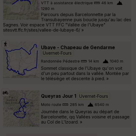
VTT à assistance électrique
46 km
1280 m
Parcours depuis Barcelonnette par la
Transubayenne puis boucle jusqu'au lac des
Sagnes. Voir espace VTT FFC "Vallée de l'Ubaye"
sitesvtt.ffc.fr/sites/vallee-de-lubaye-6/ »
Ubaye - Chapeau de Gendarme
Uvernet-Fours
Randonnée Pédestre
14 km
1040 m
Sommet classique de l'Ubaye qu'on voit
d'un peu partout dans la vallée. Montée par
le télésiège et descente à pied. »
Queyras Jour 1
Uvernet-Fours
Moto route
285 km
6540 m
Journée dans le Queyras au départ de
Barcelonette, qq Vallées voisine et passage
au Col de L'Izoard. »