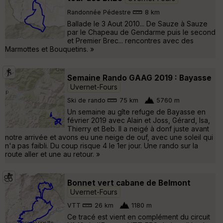
Randonnée Pédestre
8 km
Ballade le 3 Aout 2010... De Sauze à Sauze
par le Chapeau de Gendarme puis le second
et Premier Brec... rencontres avec des
Marmottes et Bouquetins. »
Semaine Rando GAAG 2019 : Bayasse
Uvernet-Fours
Ski de rando
75 km
5760 m
Un semaine au gîte refuge de Bayasse en
février 2019 avec Alain et Joss, Gérard, Isa,
Thierry et Beb. Il a neigé à donf juste avant
notre arrivée et avons eu une neige de ouf, avec une soleil qui
n'a pas faibli. Du coup risque 4 le 1er jour. Une rando sur la
route aller et une au retour. »
Bonnet vert cabane de Belmont
Uvernet-Fours
VTT
26 km
1180 m
Ce tracé est vient en complément du circuit