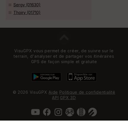
Sergy (01630)
Thoiry (01710)
VisuGPX vous permet de créer, de suivre sur le
terrain, d'analyser et de partager vos itinéraires
GPS de façon simple et gratuite
© 2026 VisuGPX
Aide
Politique de confidentialité
API
GPX 3D