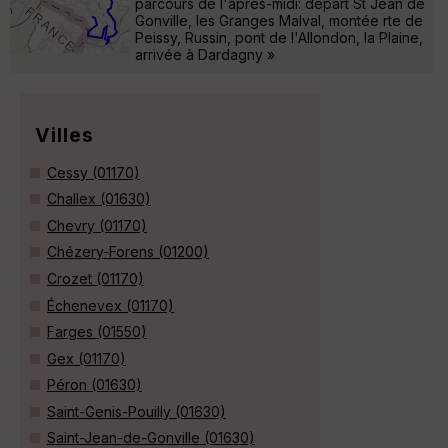
parcours de l'après-midi: départ St Jean de
Gonville, les Granges Malval, montée rte de
Peissy, Russin, pont de l'Allondon, la Plaine,
arrivée à Dardagny »
Villes
Cessy (01170)
Challex (01630)
Chevry (01170)
Chézery-Forens (01200)
Crozet (01170)
Échenevex (01170)
Farges (01550)
Gex (01170)
Péron (01630)
Saint-Genis-Pouilly (01630)
Saint-Jean-de-Gonville (01630)