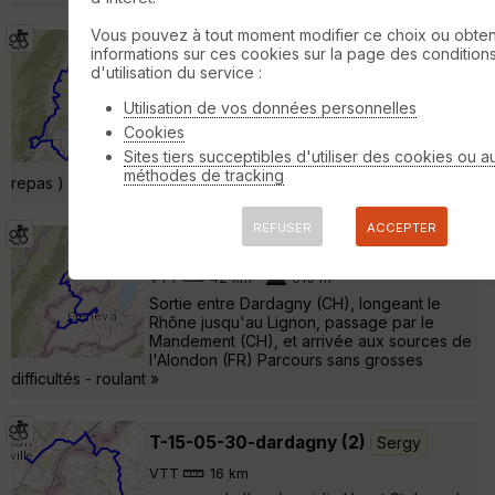
Vous pouvez à tout moment modifier ce choix ou obten
T-15-05-30-dardagny (1)
Sergy
informations sur ces cookies sur la page des condition
d'utilisation du service :
VTT
38 km
670 m
parcours du matin: départ, Dardagny,
Utilisation de vos données personnelles
Challex, Pougny, Chancy, Chevrier,
Cookies
Longeray, Fort l'Ecluse ( casse-croûte ),
Sites tiers succeptibles d'utiliser des cookies ou a
Collonges, Logras, St Jean de Gonville (
méthodes de tracking
repas ) »
REFUSER
ACCEPTER
VTT-Dardagny-13-06-22-a
Sergy
VTT
42 km
510 m
Sortie entre Dardagny (CH), longeant le
Rhône jusqu'au Lignon, passage par le
Mandement (CH), et arrivée aux sources de
l'Alondon (FR) Parcours sans grosses
difficultés - roulant »
T-15-05-30-dardagny (2)
Sergy
VTT
16 km