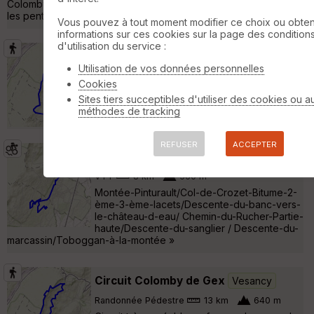
Colomby. Du colomby on redescend de l'autre côté pour éviter
les pentes raides du pa »
Vous pouvez à tout moment modifier ce choix ou obten
informations sur ces cookies sur la page des condition
d'utilisation du service :
Colomby de Gex
Vesancy
Utilisation de vos données personnelles
Randonnée Pédestre
14 km
760 m
Cookies
Superbe balade automnale avec une
Sites tiers succeptibles d'utiliser des cookies ou a
douceur et des paysages de rêve sur le
méthodes de tracking
bassin Lémanique et toutes les Alpes »
REFUSER
ACCEPTER
top singles
Vesancy
VTT
8 km
560 m
Montée-Pinturault/Col-de-Crozet-Bitume-2-
ème-3-ème-lacets/Descente-du-banc-vers-
le-château-d-eau/ Chemin-du-Rucher-Partie-
haute/Descente-du-sanglier / Descente-du-
marcassin/Toboggan-à-la-montée »
Circuit Colomby de Gex
Vesancy
Randonnée Pédestre
13 km
640 m