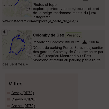
Photos et topo :
exploreapertedevue.com/reculet-et-cret-
de-la-neige-randonnee-monts-du-jura/
Instagram :
www.instagram.com/explore_a_perte_de_vue/ »
Colomby de Gex
Vesancy
Randonnée Pédestre
19 km
1200 m
Départ du parking Portes Sarazines, sentier
des gardes, Colomby de Gex, remonter par
le GR 9 jusqu'au Montrond puis Petit
Montrond et retour au parking par la route
des Séblimes. »
Villes
Cessy (01170)
Chevry (01170)
Crozet (01170)