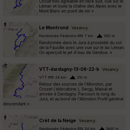
Circuit très agréable en face sud, vue sur le
Léman et toute la chaîne des Alpes avec le
Mont Blanc en point de mir »
Le Montrond
Vesancy
Randonnée Pédestre
7 km
360 m
Randonnée dans le Jura à proximité du col
de la Faucille avec une vue sur le lac Léman.
On aperçoit le jet d'eau de Genève. »
VTT-dardagny-13-06-22-b
Vesancy
VTT
24 km
310 m
Retour des sources de l'Allondon, par
Crozet ( télécabine ), Sergy, Malval et
arrivée à Dardagny. Parcours le long du
Jura, et au bord de l'Allondon Profil général
descendant »
Crêt de la Neige
Vesancy
Randonnée Pédestre
24 km
1440 m