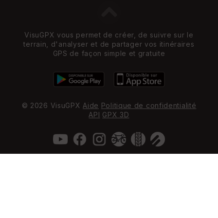
VisuGPX vous permet de créer, de suivre sur le
terrain, d'analyser et de partager vos itinéraires
GPS de façon simple et gratuite
© 2026 VisuGPX
Aide
Politique de confidentialité
API
GPX 3D