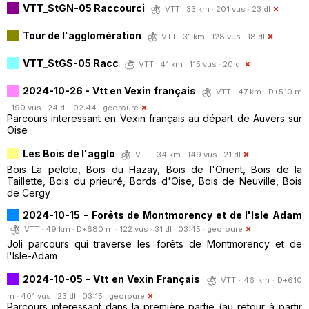
VTT_StGN-05 Raccourci
VTT · 33 km · 201 vus · 23 dl
Tour de l'agglomération
VTT · 31 km · 128 vus · 18 dl
VTT_StGS-05 Racc
VTT · 41 km · 115 vus · 20 dl
2024-10-26 - Vtt en Vexin français
VTT · 47 km · D+510 m
· 190 vus · 24 dl · 02:44 ·
georoure
Parcours interessant en Vexin français au départ de Auvers sur
Oise
Les Bois de l'agglo
VTT · 34 km · 149 vus · 21 dl
Bois La pelote, Bois du Hazay, Bois de l'Orient, Bois de la
Taillette, Bois du prieuré, Bords d'Oise, Bois de Neuville, Bois
de Cergy
2024-10-15 - Forêts de Montmorency et de l'Isle Adam
VTT · 49 km · D+680 m · 122 vus · 31 dl · 03:45 ·
georoure
Joli parcours qui traverse les forêts de Montmorency et de
l'Isle-Adam
2024-10-05 - Vtt en Vexin Français
VTT · 46 km · D+610
m · 401 vus · 23 dl · 03:15 ·
georoure
Parcours interessant dans la première partie (au retour à partir