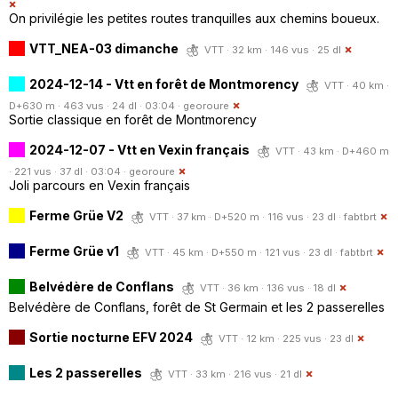
On privilégie les petites routes tranquilles aux chemins boueux.
VTT_NEA-03 dimanche
VTT · 32 km · 146 vus · 25 dl
2024-12-14 - Vtt en forêt de Montmorency
VTT · 40 km ·
D+630 m · 463 vus · 24 dl · 03:04 ·
georoure
Sortie classique en forêt de Montmorency
2024-12-07 - Vtt en Vexin français
VTT · 43 km · D+460 m
· 221 vus · 37 dl · 03:04 ·
georoure
Joli parcours en Vexin français
Ferme Grüe V2
VTT · 37 km · D+520 m · 116 vus · 23 dl ·
fabtbrt
Ferme Grüe v1
VTT · 45 km · D+550 m · 121 vus · 23 dl ·
fabtbrt
Belvédère de Conflans
VTT · 36 km · 136 vus · 18 dl
Belvédère de Conflans, forêt de St Germain et les 2 passerelles
Sortie nocturne EFV 2024
VTT · 12 km · 225 vus · 23 dl
Les 2 passerelles
VTT · 33 km · 216 vus · 21 dl