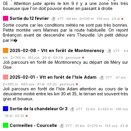
GE . Attention juste après le km 9 il y a une zone très très
boueuse que l'on doit pouvoir éviter en passant à droite
Sortie du 12 février
VTT · 66 km · D+510 m · 134 vus · 24 dl
Sortie courte car les conditions météo ne sont pas très bonnes.
Petite montée vers Marines par la route habituelle. On rejoint
Bréançon avant de descendre vers Theuville. Un petit détour
par H�
2025-02-08 - Vtt en forêt de Montmorency
VTT · 44
km · D+740 m · 181 vus · 29 dl · 03:24 ·
georoure
Joli parcours en forêt de Montmorency au départ de Méry sur
Oise
2025-02-01 - Vtt en forêt de l'Isle Adam
VTT · 47 km ·
D+390 m · 460 vus · 31 dl · 03:20 ·
georoure
Joli parcours en forêt de l'Isle Adam attention au cours de la
deuxième moitié entre les km 30 et 35, le terrain est souvent très
gras et boueux.
Sortie de la chandeleur Gr 3
VTT · 32 km · D+320 m · 136 vus
· 19 dl · 02:32
Cormeilles - Courcelle
VTT · 32 km · D+270 m · 134 vus · 23 dl