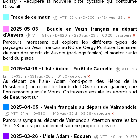
Boissy - Récupère la nouvelle piste cyclable qui contourne
Dassault.
Trace de ce matin
VTT · 33 km · D+300 m · 124 vus · 22 dl
2025-05-03 - Boucle en Vexin français au départ
d'Auvers
VTT · 51 km · D+620 m · 293 vus · 23 dl · 03:28 ·
georoure
Parcours interessant qui explore les différents types de
paysages du Vexin français au NO de Cergy Pontoise. Démarrer
du parc des sports de Auvers (parkings faciles) et monter sur le
bord du platea
2025-04-19 - L'Isle Adam - Forêt de Carnelle
VTT · 26
km · D+330 m · 331 vus · 26 dl · 01:30 ·
georoure
Au départ de l'Isle- Adam (rond-point des Héros de la
Résistance), on rejoint les bords de l'Oise en rive gauche, que
l'on remonte jusqu'à Mours. On traverse ensuite les abords sud
de Beaumont sur
2025-04-05 - Vevin français au départ de Valmondois
VTT · 51 km · D+590 m · 148 vus · 30 dl · 03:06 ·
georoure
Parcours sympa au départ de Valmondois. Attention entre les km
19 et 23 on est probablement sur une propriété privée ...
2025-03-26 - L'Isle Adam - Ecouen
VTT · 49 km · D+570