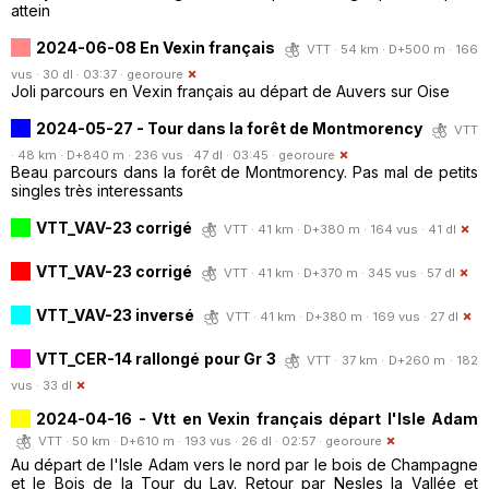
attein
2024-06-08 En Vexin français
VTT · 54 km · D+500 m · 166
vus · 30 dl · 03:37 ·
georoure
Joli parcours en Vexin français au départ de Auvers sur Oise
2024-05-27 - Tour dans la forêt de Montmorency
VTT
· 48 km · D+840 m · 236 vus · 47 dl · 03:45 ·
georoure
Beau parcours dans la forêt de Montmorency. Pas mal de petits
singles très interessants
VTT_VAV-23 corrigé
VTT · 41 km · D+380 m · 164 vus · 41 dl
VTT_VAV-23 corrigé
VTT · 41 km · D+370 m · 345 vus · 57 dl
VTT_VAV-23 inversé
VTT · 41 km · D+380 m · 169 vus · 27 dl
VTT_CER-14 rallongé pour Gr 3
VTT · 37 km · D+260 m · 182
vus · 33 dl
2024-04-16 - Vtt en Vexin français départ l'Isle Adam
VTT · 50 km · D+610 m · 193 vus · 26 dl · 02:57 ·
georoure
Au départ de l'Isle Adam vers le nord par le bois de Champagne
et le Bois de la Tour du Lay. Retour par Nesles la Vallée et