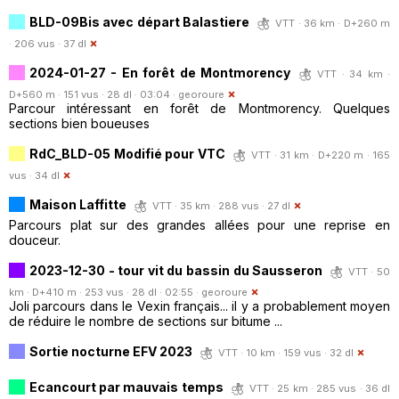
BLD-09Bis avec départ Balastiere
VTT · 36 km · D+260 m
· 206 vus · 37 dl
2024-01-27 - En forêt de Montmorency
VTT · 34 km ·
D+560 m · 151 vus · 28 dl · 03:04 ·
georoure
Parcour intéressant en forêt de Montmorency. Quelques
sections bien boueuses
RdC_BLD-05 Modifié pour VTC
VTT · 31 km · D+220 m · 165
vus · 34 dl
Maison Laffitte
VTT · 35 km · 288 vus · 27 dl
Parcours plat sur des grandes allées pour une reprise en
douceur.
2023-12-30 - tour vit du bassin du Sausseron
VTT · 50
km · D+410 m · 253 vus · 28 dl · 02:55 ·
georoure
Joli parcours dans le Vexin français... il y a probablement moyen
de réduire le nombre de sections sur bitume ...
Sortie nocturne EFV 2023
VTT · 10 km · 159 vus · 32 dl
Ecancourt par mauvais temps
VTT · 25 km · 285 vus · 36 dl