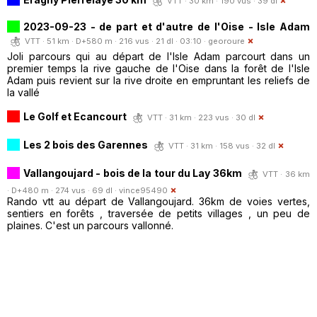
VTT · 30 km · 190 vus · 39 dl
2023-09-23 - de part et d'autre de l'Oise - Isle Adam
VTT · 51 km · D+580 m · 216 vus · 21 dl · 03:10 ·
georoure
Joli parcours qui au départ de l'Isle Adam parcourt dans un
premier temps la rive gauche de l'Oise dans la forêt de l'Isle
Adam puis revient sur la rive droite en empruntant les reliefs de
la vallé
Le Golf et Ecancourt
VTT · 31 km · 223 vus · 30 dl
Les 2 bois des Garennes
VTT · 31 km · 158 vus · 32 dl
Vallangoujard - bois de la tour du Lay 36km
VTT · 36 km
· D+480 m · 274 vus · 69 dl ·
vince95490
Rando vtt au départ de Vallangoujard. 36km de voies vertes,
sentiers en forêts , traversée de petits villages , un peu de
plaines. C'est un parcours vallonné.