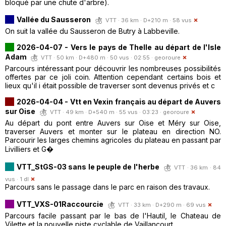
bloqué par une chute d'arbre).
Vallée du Sausseron
VTT · 36 km · D+210 m · 58 vus
On suit la vallée du Sausseron de Butry à Labbeville.
2026-04-07 - Vers le pays de Thelle au départ de l'Isle
Adam
VTT · 50 km · D+480 m · 50 vus · 02:55 ·
georoure
Parcours intéressant pour découvrir les nombreuses possibilités
offertes par ce joli coin. Attention cependant certains bois et
lieux qu'il i était possible de traverser sont devenus privés et c
2026-04-04 - Vtt en Vexin français au départ de Auvers
sur Oise
VTT · 49 km · D+540 m · 55 vus · 03:23 ·
georoure
Au départ du pont entre Auvers sur Oise et Méry sur Oise,
traverser Auvers et monter sur le plateau en direction NO.
Parcourir les larges chemins agricoles du plateau en passant par
Livilliers et G�
VTT_StGS-03 sans le peuple de l'herbe
VTT · 36 km · 84
vus · 1 dl
Parcours sans le passage dans le parc en raison des travaux.
VTT_VXS-01Raccourcie
VTT · 33 km · D+290 m · 69 vus
Parcours facile passant par le bas de l'Hautil, le Chateau de
Vilette et la nouvelle piste cyclable de Vaillancourt