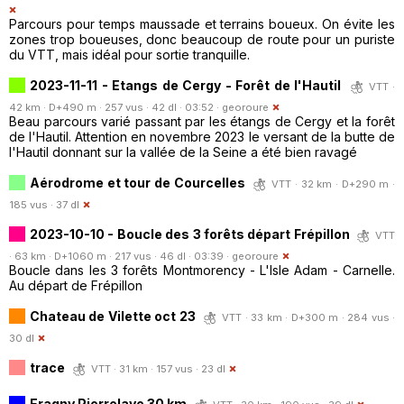
Parcours pour temps maussade et terrains boueux. On évite les
zones trop boueuses, donc beaucoup de route pour un puriste
du VTT, mais idéal pour sortie tranquille.
2023-11-11 - Etangs de Cergy - Forêt de l'Hautil
VTT ·
42 km · D+490 m · 257 vus · 42 dl · 03:52 ·
georoure
Beau parcours varié passant par les étangs de Cergy et la forêt
de l'Hautil. Attention en novembre 2023 le versant de la butte de
l'Hautil donnant sur la vallée de la Seine a été bien ravagé
Aérodrome et tour de Courcelles
VTT · 32 km · D+290 m ·
185 vus · 37 dl
2023-10-10 - Boucle des 3 forêts départ Frépillon
VTT
· 63 km · D+1060 m · 217 vus · 46 dl · 03:39 ·
georoure
Boucle dans les 3 forêts Montmorency - L'Isle Adam - Carnelle.
Au départ de Frépillon
Chateau de Vilette oct 23
VTT · 33 km · D+300 m · 284 vus ·
30 dl
trace
VTT · 31 km · 157 vus · 23 dl
Eragny Pierrelaye 30 km