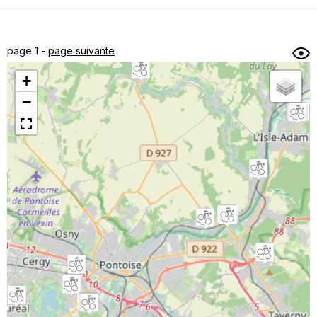
Dénivelé min/max
Auteur
Dossier
et
page 1 -
page suivante
sous-dossiers
+
Trier par
−
Horodatage
Photos