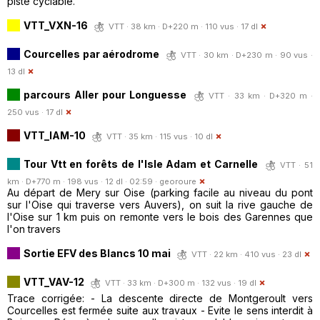
piste cyclable.
VTT_VXN-16
VTT · 38 km · D+220 m · 110 vus · 17 dl
Courcelles par aérodrome
VTT · 30 km · D+230 m · 90 vus ·
13 dl
parcours Aller pour Longuesse
VTT · 33 km · D+320 m ·
250 vus · 17 dl
VTT_IAM-10
VTT · 35 km · 115 vus · 10 dl
Tour Vtt en forêts de l'Isle Adam et Carnelle
VTT · 51
km · D+770 m · 198 vus · 12 dl · 02:59 ·
georoure
Au départ de Mery sur Oise (parking facile au niveau du pont
sur l'Oise qui traverse vers Auvers), on suit la rive gauche de
l'Oise sur 1 km puis on remonte vers le bois des Garennes que
l'on travers
Sortie EFV des Blancs 10 mai
VTT · 22 km · 410 vus · 23 dl
VTT_VAV-12
VTT · 33 km · D+300 m · 132 vus · 19 dl
Trace corrigée: - La descente directe de Montgeroult vers
Courcelles est fermée suite aux travaux - Evite le sens interdit à