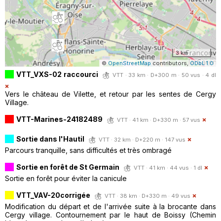
3 km
©
OpenStreetMap
contributors,
ODbL 1.0
VTT_VXS-02 raccourci
VTT · 33 km · D+300 m · 50 vus · 4 dl
Vers le château de Vilette, et retour par les sentes de Cergy
Village.
VTT-Marines-24182489
VTT · 41 km · D+330 m · 57 vus
Sortie dans l'Hautil
VTT · 32 km · D+220 m · 147 vus
Parcours tranquille, sans difficultés et très ombragé
Sortie en forêt de St Germain
VTT · 41 km · 44 vus · 1 dl
Sortie en forêt pour éviter la canicule
VTT_VAV-20corrigée
VTT · 38 km · D+330 m · 49 vus
Modification du départ et de l'arrivée suite à la brocante dans
Cergy village. Contournement par le haut de Boissy (Chemin