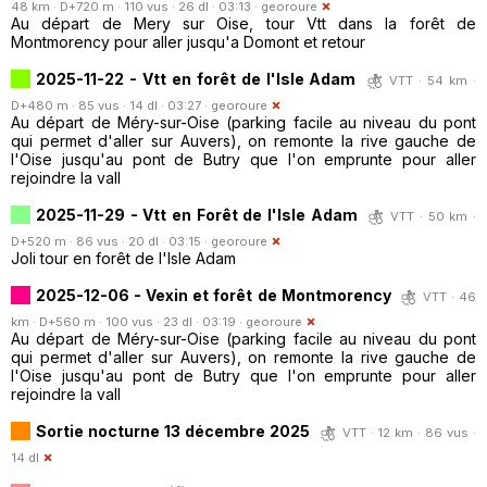
48 km · D+720 m · 110 vus · 26 dl · 03:13 ·
georoure
Au départ de Mery sur Oise, tour Vtt dans la forêt de
Montmorency pour aller jusqu'a Domont et retour
2025-11-22 - Vtt en forêt de l'Isle Adam
VTT · 54 km ·
D+480 m · 85 vus · 14 dl · 03:27 ·
georoure
Au départ de Méry-sur-Oise (parking facile au niveau du pont
qui permet d'aller sur Auvers), on remonte la rive gauche de
l'Oise jusqu'au pont de Butry que l'on emprunte pour aller
rejoindre la vall
2025-11-29 - Vtt en Forêt de l'Isle Adam
VTT · 50 km ·
D+520 m · 86 vus · 20 dl · 03:15 ·
georoure
Joli tour en forêt de l'Isle Adam
2025-12-06 - Vexin et forêt de Montmorency
VTT · 46
km · D+560 m · 100 vus · 23 dl · 03:19 ·
georoure
Au départ de Méry-sur-Oise (parking facile au niveau du pont
qui permet d'aller sur Auvers), on remonte la rive gauche de
l'Oise jusqu'au pont de Butry que l'on emprunte pour aller
rejoindre la vall
Sortie nocturne 13 décembre 2025
VTT · 12 km · 86 vus ·
14 dl