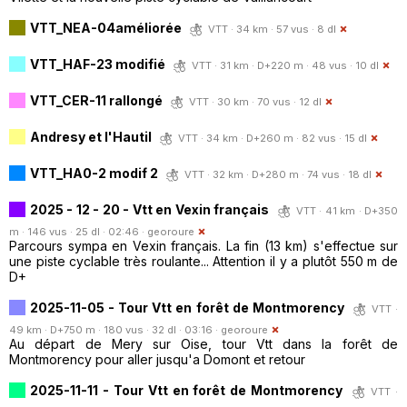
VTT_NEA-04améliorée
VTT · 34 km · 57 vus · 8 dl
VTT_HAF-23 modifié
VTT · 31 km · D+220 m · 48 vus · 10 dl
VTT_CER-11 rallongé
VTT · 30 km · 70 vus · 12 dl
Andresy et l'Hautil
VTT · 34 km · D+260 m · 82 vus · 15 dl
VTT_HA0-2 modif 2
VTT · 32 km · D+280 m · 74 vus · 18 dl
2025 - 12 - 20 - Vtt en Vexin français
VTT · 41 km · D+350
m · 146 vus · 25 dl · 02:46 ·
georoure
Parcours sympa en Vexin français. La fin (13 km) s'effectue sur
une piste cyclable très roulante... Attention il y a plutôt 550 m de
D+
2025-11-05 - Tour Vtt en forêt de Montmorency
VTT ·
49 km · D+750 m · 180 vus · 32 dl · 03:16 ·
georoure
Au départ de Mery sur Oise, tour Vtt dans la forêt de
Montmorency pour aller jusqu'a Domont et retour
2025-11-11 - Tour Vtt en forêt de Montmorency
VTT ·