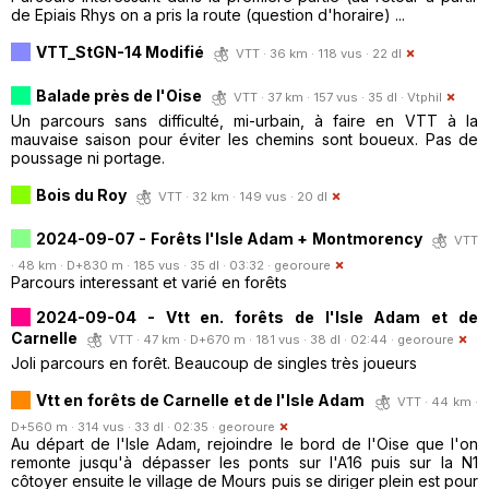
de Epiais Rhys on a pris la route (question d'horaire) ...
VTT_StGN-14 Modifié
VTT · 36 km · 118 vus · 22 dl
Balade près de l'Oise
VTT · 37 km · 157 vus · 35 dl ·
Vtphil
Un parcours sans difficulté, mi-urbain, à faire en VTT à la
mauvaise saison pour éviter les chemins sont boueux. Pas de
poussage ni portage.
Bois du Roy
VTT · 32 km · 149 vus · 20 dl
2024-09-07 - Forêts l'Isle Adam + Montmorency
VTT
· 48 km · D+830 m · 185 vus · 35 dl · 03:32 ·
georoure
Parcours interessant et varié en forêts
2024-09-04 - Vtt en. forêts de l'Isle Adam et de
Carnelle
VTT · 47 km · D+670 m · 181 vus · 38 dl · 02:44 ·
georoure
Joli parcours en forêt. Beaucoup de singles très joueurs
Vtt en forêts de Carnelle et de l'Isle Adam
VTT · 44 km ·
D+560 m · 314 vus · 33 dl · 02:35 ·
georoure
Au départ de l'Isle Adam, rejoindre le bord de l'Oise que l'on
remonte jusqu'à dépasser les ponts sur l'A16 puis sur la N1
côtoyer ensuite le village de Mours puis se diriger plein est pour