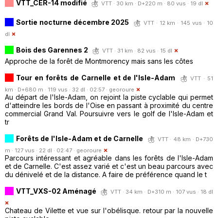
VTT_CER-14 modifié
VTT · 30 km · D+220 m · 80 vus · 19 dl
Sortie nocturne décembre 2025
VTT · 12 km · 145 vus · 10
dl
Bois des Garennes 2
VTT · 31 km · 82 vus · 15 dl
Approche de la forêt de Montmorency mais sans les côtes
Tour en forêts de Carnelle et de l'Isle-Adam
VTT · 51
km · D+680 m · 119 vus · 32 dl · 02:57 ·
georoure
Au départ de l'Isle-Adam, on rejoint la piste cyclable qui permet
d'atteindre les bords de l'Oise en passant à proximité du centre
commercial Grand Val. Poursuivre vers le golf de l'Isle-Adam et
tr
Forêts de l'Isle-Adam et de Carnelle
VTT · 48 km · D+730
m · 127 vus · 22 dl · 02:47 ·
georoure
Parcours intéressant et agréable dans les forêts de l'Isle-Adam
et de Carnelle. C'est assez varié et c'est un beau parcours avec
du dénivelé et de la distance. A faire de préférence quand le t
VTT_VXS-02 Aménagé
VTT · 34 km · D+310 m · 107 vus · 18 dl
Chateau de Vilette et vue sur l'obélisque. retour par la nouvelle