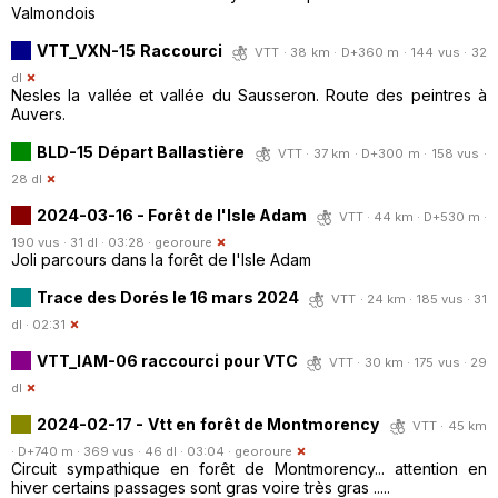
Valmondois
VTT_VXN-15 Raccourci
VTT · 38 km · D+360 m · 144 vus · 32
dl
Nesles la vallée et vallée du Sausseron. Route des peintres à
Auvers.
BLD-15 Départ Ballastière
VTT · 37 km · D+300 m · 158 vus ·
28 dl
2024-03-16 - Forêt de l'Isle Adam
VTT · 44 km · D+530 m ·
190 vus · 31 dl · 03:28 ·
georoure
Joli parcours dans la forêt de l'Isle Adam
Trace des Dorés le 16 mars 2024
VTT · 24 km · 185 vus · 31
dl · 02:31
VTT_IAM-06 raccourci pour VTC
VTT · 30 km · 175 vus · 29
dl
2024-02-17 - Vtt en forêt de Montmorency
VTT · 45 km
· D+740 m · 369 vus · 46 dl · 03:04 ·
georoure
Circuit sympathique en forêt de Montmorency... attention en
hiver certains passages sont gras voire très gras .....