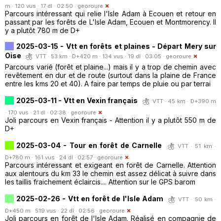
m · 120 vus · 17 dl · 02:50 ·
georoure
Parcours intéressant qui relie l'Isle Adam à Ecouen et retour en
passant par les forêts de L'Isle Adam, Ecouen et Montmorency. Il
y a plutôt 780 m de D+
2025-03-15 - Vtt en forêts et plaines - Départ Mery sur
Oise
VTT · 53 km · D+420 m · 134 vus · 19 dl · 03:05 ·
georoure
Parcours varié (forêt et plaine...) mais il y a trop de chemin avec
revêtement en dur et de route (surtout dans la plaine de France
entre les kms 20 et 40). A faire par temps de pluie ou par terrai
2025-03-11 - Vtt en Vexin français
VTT · 45 km · D+390 m
· 170 vus · 21 dl · 02:38 ·
georoure
Joli parcours en Vexin français - Attention il y a plutôt 550 m de
D+
2025-03-04 - Tour en forêt de Carnelle
VTT · 51 km ·
D+780 m · 161 vus · 24 dl · 02:57 ·
georoure
Parcours intéressant et exigeant en forêt de Carnelle. Attention
aux alentours du km 33 le chemin est assez délicat à suivre dans
les taillis fraichement éclaircis.... Attention sur le GPS barom
2025-02-26 - Vtt en forêt de l'Isle Adam
VTT · 50 km ·
D+450 m · 519 vus · 22 dl · 02:56 ·
georoure
Joli parcours en forêt de l'Isle Adam. Réalisé en compagnie de