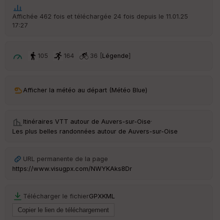
ar
t
Affichée 462 fois et téléchargée 24 fois depuis le 11.01.25
17:27
ar
ri
v
é
105
164
36 [
Légende
]
e
C
ou
Afficher la météo au départ (Météo Blue)
le
ur
Itinéraires VTT autour de
Auvers-sur-Oise
·
Les plus belles randonnées autour de Auvers-sur-Oise
Ep
URL permanente de la page
ai
https://www.visugpx.com/NWYKAks8Dr
ss
eu
r
Télécharger le fichier
GPX
KML
Tr