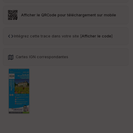
an
sp
ar
Afficher le QRCode pour téléchargement sur mobile
en
ce
Intégrez cette trace dans votre site [
Afficher le code
]
Po
int
illé
s
Cartes IGN correspondantes
S
e
n
s
St
re
et
Vi
e
w