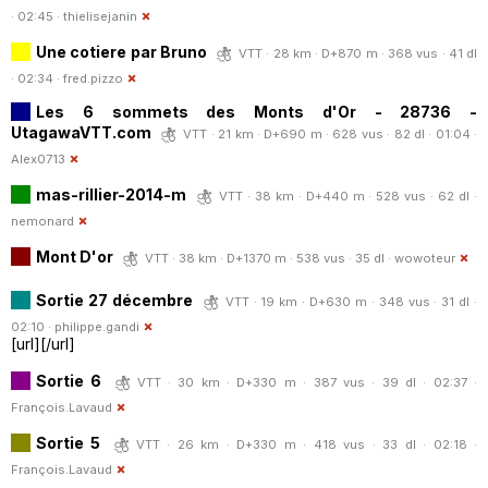
· 02:45 ·
thielisejanin
Une cotiere par Bruno
VTT · 28 km · D+870 m · 368 vus · 41 dl
· 02:34 ·
fred.pizzo
Les 6 sommets des Monts d'Or - 28736 -
UtagawaVTT.com
VTT · 21 km · D+690 m · 628 vus · 82 dl · 01:04 ·
Alex0713
mas-rillier-2014-m
VTT · 38 km · D+440 m · 528 vus · 62 dl ·
nemonard
Mont D'or
VTT · 38 km · D+1370 m · 538 vus · 35 dl ·
wowoteur
Sortie 27 décembre
VTT · 19 km · D+630 m · 348 vus · 31 dl ·
02:10 ·
philippe.gandi
[url][/url]
Sortie 6
VTT · 30 km · D+330 m · 387 vus · 39 dl · 02:37 ·
François.Lavaud
Sortie 5
VTT · 26 km · D+330 m · 418 vus · 33 dl · 02:18 ·
François.Lavaud