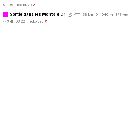
00:08 ·
fred.pizzo
Sortie dans les Monts d Or
VTT · 38 km · D+1040 m · 375 vus
· 43 dl · 03:22 ·
fred.pizzo