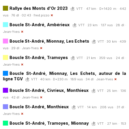
Rallye des Monts d'Or 2023
VTT · 47 km · D+1420 m · 442
vus · 76 dl · 02:43 ·
fred.pizzo
Boucle St-André, Ambérieux
VTT · 23 km · 137 vus · 28 dl ·
Jean-Yves
Boucle St-André, Mionnay, Les Echets
VTT · 30 km · 439
vus · 29 dl ·
Jean-Yves
Boucle St-André, Tramoyes
VTT · 21 km · 359 vus · 24 dl ·
Jean-Yves
Boucle St-André, Mionnay, Les Echets, autour de la
ligne TGV
VTT · 40 km · D+230 m · 189 vus · 34 dl ·
Jean-Yves
Boucle St-André, Civrieux, Monthieux
VTT · 25 km · 136
vus · 42 dl ·
Jean-Yves
Boucle St-André, Monthieux
VTT · 14 km · 208 vus · 31 dl ·
Jean-Yves
Boucle St-André, Tramoyes, Mionnay
VTT · 27 km · 153