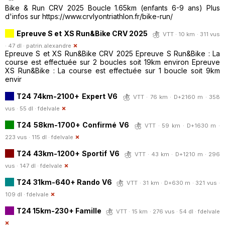
Bike & Run CRV 2025 Boucle 1.65km (enfants 6-9 ans) Plus
d'infos sur https://www.crvlyontriathlon.fr/bike-run/
Epreuve S et XS Run&Bike CRV 2025
VTT · 10 km · 311 vus
· 47 dl ·
patrin.alexandre
Epreuve S et XS Run&Bike CRV 2025 Epreuve S Run&Bike : La
course est effectuée sur 2 boucles soit 19km environ Epreuve
XS Run&Bike : La course est effectuée sur 1 boucle soit 9km
envir
T24 74km-2100+ Expert V6
VTT · 76 km · D+2160 m · 358
vus · 55 dl ·
fdelvale
T24 58km-1700+ Confirmé V6
VTT · 59 km · D+1630 m ·
223 vus · 115 dl ·
fdelvale
T24 43km-1200+ Sportif V6
VTT · 43 km · D+1210 m · 296
vus · 147 dl ·
fdelvale
T24 31km-640+ Rando V6
VTT · 31 km · D+630 m · 321 vus ·
109 dl ·
fdelvale
T24 15km-230+ Famille
VTT · 15 km · 276 vus · 54 dl ·
fdelvale