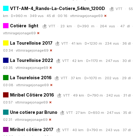
VTT-AM-4_Rando-La-Cotiere_54km_1200D
VTT · 55
km · D+960 m · 349 vus · 45 dl · 00:16 ·
vttmiragejonage69
Cotière light
VTT · 23 km · D+390 m · 264 vus · 47 dl ·
vttmiragejonage69
La Tourelloise 2017
VTT · 41 km · D+1230 m · 234 vus · 36 dl ·
03:34 ·
vttmiragejonage69
La Tourelloise 2022
VTT · 42 km · D+1170 m · 247 vus · 30 dl ·
03:35 ·
vttmiragejonage69
La Toureloise 2016
VTT · 37 km · D+1070 m · 202 vus · 29 dl ·
03:08 ·
vttmiragejonage69
Miribel Côtière 2016
VTT · 49 km · D+790 m · 242 vus · 31 dl ·
03:57 ·
vttmiragejonage69
Une cotiere par Bruno
VTT · 27 km · D+850 m · 247 vus · 35 dl ·
02:31 ·
vttmiragejonage69
Miribel côtière 2017
VTT · 40 km · D+790 m · 243 vus · 37 dl ·