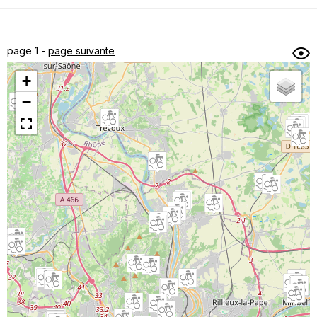
Dénivelé min/max
Auteur
Dossier
et
page 1 -
page suivante
sous-dossiers
+
Trier par
−
Horodatage
Photos