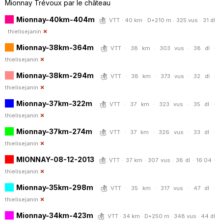
Mionnay Trévoux par le château
Mionnay-40km-404m
VTT · 40 km · D+210 m · 325 vus · 31 dl
·
thielisejanin
Mionnay-38km-364m
VTT · 38 km · 303 vus · 38 dl ·
thielisejanin
Mionnay-38km-294m
VTT · 38 km · 373 vus · 32 dl ·
thielisejanin
Mionnay-37km-322m
VTT · 37 km · 323 vus · 35 dl ·
thielisejanin
Mionnay-37km-274m
VTT · 37 km · 326 vus · 33 dl ·
thielisejanin
MIONNAY-08-12-2013
VTT · 37 km · 307 vus · 38 dl · 16:04 ·
thielisejanin
Mionnay-35km-298m
VTT · 35 km · 317 vus · 47 dl ·
thielisejanin
Mionnay-34km-423m
VTT · 34 km · D+250 m · 348 vus · 44 dl