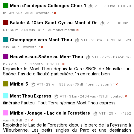
Mont d'or depuis Collonges Choix 1
VTT · 30 km · D+1020
m · 320 vus · 35 dl ·
wowoteur
Balade A 10km Saint Cyr au Mont d'Or
VTT · 10 km ·
D+360 m · 348 vus · 41 dl ·
dumonet.martin
Champagne vers Mont Thou
VTT · 25 km · D+760 m · 523
vus · 40 dl ·
wowoteur
Neuville-sur-Saône au Mont Thou
VTT · 7 km · D+450 m ·
826 vus · 53 dl · 1 photo · 01:17 ·
CT
Rejoindre le Mont Thou depuis la Gare SNCF de Neuville-sur-
Saône. Pas de difficulté particulière. 1h en roulant bien
Miribel 5
VTT · 29 km · 532 vus · 75 dl ·
florent.giacomini
Mont Thou Express
VTT · 3 km · 2464 vus · 131 dl ·
contact
itinéraire Fauteuil Tout Terrain/cimgo Mont Thou express
Miribel-Jonage - Lac de la Forestière
VTT · 29 km · 1282
vus · 106 dl ·
CT
Rejoindre le Lac de la Forestière depuis le parc de la Feyssine à
Villeurbanne. Les petits singles du Parc et une destination