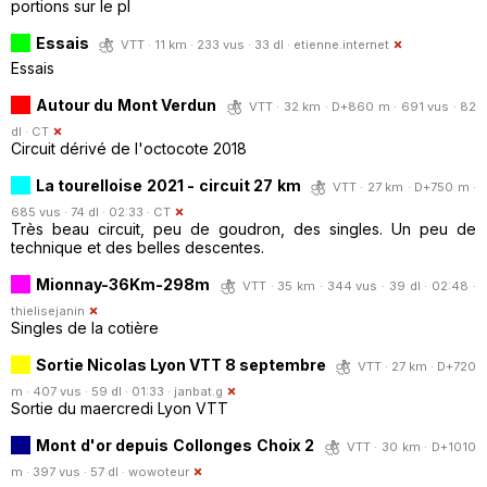
portions sur le pl
Essais
VTT · 11 km · 233 vus · 33 dl ·
etienne.internet
Essais
Autour du Mont Verdun
VTT · 32 km · D+860 m · 691 vus · 82
dl ·
CT
Circuit dérivé de l'octocote 2018
La tourelloise 2021 - circuit 27 km
VTT · 27 km · D+750 m ·
685 vus · 74 dl · 02:33 ·
CT
Très beau circuit, peu de goudron, des singles. Un peu de
technique et des belles descentes.
Mionnay-36Km-298m
VTT · 35 km · 344 vus · 39 dl · 02:48 ·
thielisejanin
Singles de la cotière
Sortie Nicolas Lyon VTT 8 septembre
VTT · 27 km · D+720
m · 407 vus · 59 dl · 01:33 ·
janbat.g
Sortie du maercredi Lyon VTT
Mont d'or depuis Collonges Choix 2
VTT · 30 km · D+1010
m · 397 vus · 57 dl ·
wowoteur