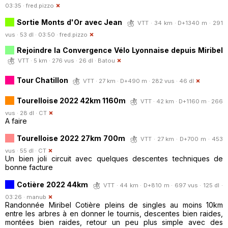
03:35 ·
fred.pizzo
Sortie Monts d'Or avec Jean
VTT · 34 km · D+1340 m · 291
vus · 53 dl · 03:50 ·
fred.pizzo
Rejoindre la Convergence Vélo Lyonnaise depuis Miribel
VTT · 5 km · 276 vus · 26 dl ·
Batou
Tour Chatillon
VTT · 27 km · D+490 m · 282 vus · 46 dl
Tourelloise 2022 42km 1160m
VTT · 42 km · D+1160 m · 266
vus · 28 dl ·
CT
A faire
Tourelloise 2022 27km 700m
VTT · 27 km · D+700 m · 453
vus · 55 dl ·
CT
Un bien joli circuit avec quelques descentes techniques de
bonne facture
Cotière 2022 44km
VTT · 44 km · D+810 m · 697 vus · 125 dl ·
03:26 ·
manub
Randonnée Miribel Cotière pleins de singles au moins 10km
entre les arbres à en donner le tournis, descentes bien raides,
montées bien raides, retour un peu plus simple avec des