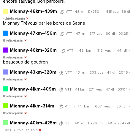
encore sauvage. Bon parcours...
Mionnay-48km-439m
VTT · 48 km · D+250 m · 515 vus · 69 dl
·
thielisejanin
Mionnay Trévoux par les bords de Saone
Mionnay-47km-456m
VTT · 47 km · 317 vus · 60 dl · 03:25 ·
thielisejanin
Mionnay-46km-326m
VTT · 46 km · 313 vus · 44 dl ·
thielisejanin
beaucoup de goudron
Mionnay-43km-320m
VTT · 43 km · 303 vus · 41 dl · 20:16 ·
thielisejanin
Mionnay-41km-409m
VTT · 41 km · 274 vus · 47 dl · 03:04 ·
thielisejanin
Mionnay-41km-314m
VTT · 41 km · 607 vus · 30 dl ·
thielisejanin
Mionnay-40km-425m
VTT · 40 km · D+210 m · 348 vus · 47 dl
· 03:06 ·
thielisejanin