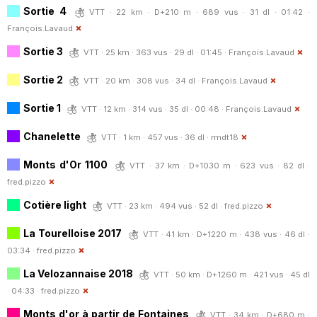
Sortie 4
VTT · 22 km · D+210 m · 689 vus · 31 dl · 01:42 ·
François.Lavaud
Sortie 3
VTT · 25 km · 363 vus · 29 dl · 01:45 ·
François.Lavaud
Sortie 2
VTT · 20 km · 308 vus · 34 dl ·
François.Lavaud
Sortie 1
VTT · 12 km · 314 vus · 35 dl · 00:48 ·
François.Lavaud
Chanelette
VTT · 1 km · 457 vus · 36 dl ·
rmdt18
Monts d'Or 1100
VTT · 37 km · D+1030 m · 623 vus · 82 dl ·
fred.pizzo
Cotière light
VTT · 23 km · 494 vus · 52 dl ·
fred.pizzo
La Tourelloise 2017
VTT · 41 km · D+1220 m · 438 vus · 46 dl ·
03:34 ·
fred.pizzo
La Velozannaise 2018
VTT · 50 km · D+1260 m · 421 vus · 45 dl
· 04:33 ·
fred.pizzo
Monts d'or à partir de Fontaines
VTT · 34 km · D+680 m ·