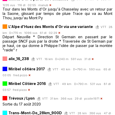
1235 vus · 116 dl · 02:55 ·
manub
Tour dans les Monts d'Or jusqu'à Chasselay avec un retour par
la Saone, glissant par temps de pluie Trace qui va au Mont
Thou, jusqu'au Mont Py
L'Alpe d'Huez des Monts d'Or via une variante
VTT · 28
km · D+770 m · 1096 vus · 61 dl · 02:29
Départ Neuville * Direction St Germain en passant par le
passage SNCF puis par la droite * Traversée de St Germain par
je haut, ce qui donne à Philippe l'idée de passer par la montée
"raide" r
alix_16_238
VTT · 16 km · D+240 m · 591 vus · 31 dl
Miribel côtière 2017
VTT · 40 km · D+790 m · 593 vus · 65 dl ·
03:05 ·
fred.pizzo
Miribel Côtière 2016
VTT · 49 km · D+790 m · 531 vus · 81 dl ·
03:57 ·
fred.pizzo
Trévoux / Lyon
VTT · 31 km · 366 vus · 29 dl ·
pcolin1971
Sortie du 17 août 2020
Trans-Mont-Do_28km_900D
VTT · 28 km · 386 vus · 47 dl ·