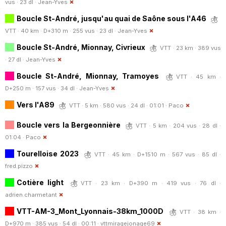
vus · 23 dl ·
Jean-Yves
Boucle St-André, jusqu'au quai de Saône sous l'A46
VTT · 40 km · D+310 m · 255 vus · 23 dl ·
Jean-Yves
Boucle St-André, Mionnay, Civrieux
VTT · 23 km · 389 vus
· 27 dl ·
Jean-Yves
Boucle St-André, Mionnay, Tramoyes
VTT · 45 km ·
D+250 m · 157 vus · 34 dl ·
Jean-Yves
Vers l'A89
VTT · 5 km · 580 vus · 24 dl · 01:01 ·
Paco
Boucle vers la Bergeonnière
VTT · 5 km · 204 vus · 28 dl ·
01:04 ·
Paco
Tourelloise 2023
VTT · 45 km · D+1510 m · 567 vus · 85 dl ·
fred.pizzo
Cotière light
VTT · 23 km · D+390 m · 419 vus · 76 dl ·
adrien.charmetant
VTT-AM-3_Mont_Lyonnais-38km_1000D
VTT · 38 km ·
D+970 m · 385 vus · 54 dl · 00:11 ·
vttmiragejonage69