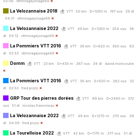
03:06 ·
vttmiragejonage69
La Velozannaise 2018
VTT · 50 km · D+1260 m · 197 vus · 29 dl
· 04:31 ·
vttmiragejonage69
La Velozannaise 2022
VTT · 49 km · D+1280 m · 254 vus · 38
dl · 04:12 ·
vttmiragejonage69
La Pommiers VTT 2016
VTT · 36 km · D+920 m · 360 vus · 63
dl · 02:53 ·
vttmiragejonage69
Domm
VTT · 23 km · D+430 m · 267 vus · 34 dl ·
david.moncoutie
La Pommiers VTT 2016
VTT · 36 km · D+920 m · 282 vus · 32
dl · 02:53 ·
fred.pizzo
GRP Tour des pierres dorées
VTT · 99 km · D+2490 m · 372
vus · 51 dl ·
nicolas.francineau
La Velozannaise 2022
VTT · 49 km · D+1270 m · 270 vus · 39
dl · 04:09 ·
fred.pizzo
La Tourelloise 2022
VTT · 42 km · D+1170 m · 377 vus · 51 dl ·