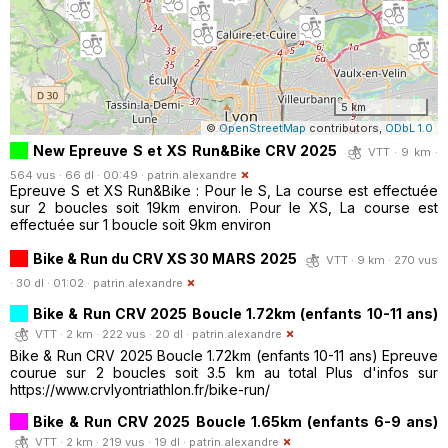
5 km
©
OpenStreetMap
contributors,
ODbL 1.0
New Epreuve S et XS Run&Bike CRV 2025
VTT · 9 km ·
564 vus · 66 dl · 00:49 ·
patrin.alexandre
Epreuve S et XS Run&Bike : Pour le S, La course est effectuée
sur 2 boucles soit 19km environ. Pour le XS, La course est
effectuée sur 1 boucle soit 9km environ
Bike & Run du CRV XS 30 MARS 2025
VTT · 9 km · 270 vus
· 30 dl · 01:02 ·
patrin.alexandre
Bike & Run CRV 2025 Boucle 1.72km (enfants 10-11 ans)
VTT · 2 km · 222 vus · 20 dl ·
patrin.alexandre
Bike & Run CRV 2025 Boucle 1.72km (enfants 10-11 ans) Epreuve
courue sur 2 boucles soit 3.5 km au total Plus d'infos sur
https://www.crvlyontriathlon.fr/bike-run/
Bike & Run CRV 2025 Boucle 1.65km (enfants 6-9 ans)
VTT · 2 km · 219 vus · 19 dl ·
patrin.alexandre