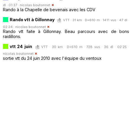
dl · 01:37 ·
nicolas boutonnet
Rando à la Chapelle de bevenais avec les CDV
Rando vtt à Gillonnay
VTT · 31 km · D+610 m · 1411 vus · 47 dl ·
02:24 ·
nicolas boutonnet
Rando vtt faite à Gillonnay. Beau parcours avec de bons
raidillons.
vtt 24 juin
VTT · 30 km · D+610 m · 728 vus · 36 dl · 02:25 ·
nicolas boutonnet
sortie vtt du 24 juin 2010 avec l'équipe du ventoux