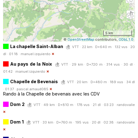
5 km
©
OpenStreetMap
contributors,
ODbL 1.0
La chapelle Saint-Alban
VTT · 22 km · D+640 m · 132 vus · 20
dl · 01:18 ·
manuel.izquierdo
Au pays de la Noix
VTT · 29 km · D+720 m · 314 vus · 30 dl ·
01:42 ·
manuel.izquierdo
Chapelle de Bevenais
VTT · 20 km · D+480 m · 189 vus · 34 dl
· 01:37 ·
pascal.arnaud085
Rando à la Chapelle de bevenais avec les CDV
Dom 2
VTT · 49 km · D+810 m · 178 vus · 21 dl · 03:23 ·
randovalie
Dom 1
VTT · 33 km · D+760 m · 195 vus · 20 dl · 02:38 ·
randovalie