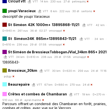
Circuit vtt
VTT · 14 km · 230 vus · 27 dl ·
petrequinj
youpi Varacieux
VTT · 8 km · 222 vus · 30 dl ·
sertorio
descriptif de youpi Varacieux
St Siméon 42K 1000m+ 13895868-11/21
VTT · 42 km ·
D+940 m · 261 vus · 36 dl · 02:27 ·
vmorappt
St Siméon34K 865m+13895843-11/21
VTT · 34 km ·
D+810 m · 236 vus · 29 dl · 01:58 ·
vmorappt
St Siméon de BressieuxTobboganJVial_34km 865+ 2021
VTT · 34 km · D+810 m · 238 vus · 29 dl · 01:58 ·
vmorappt
13895843-
Bressieux_30km
VTT · 30 km · D+620 m · 256 vus · 24 dl · 11:16
·
prjtgy
Beaurepaire
VTT · 67 km · D+880 m · 270 vus · 24 dl
Crêtes et combes de Chambaran
VTT · 19 km · D+270 m ·
510 vus · 66 dl ·
ayral.marine
Parcours offrant un condensé des Chambaran en forêt, prairies,
combes et crêtes, avec vue sur le Vercors