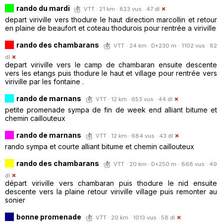
rando du mardi
VTT · 21 km · 823 vus · 47 dl
depart viriville vers thodure le haut direction marcollin et retour
en plaine de beaufort et coteau thodurois pour rentrée a viriville
rando des chambarans
VTT · 24 km · D+230 m · 1102 vus · 82
dl
depart viriville vers le camp de chambaran ensuite descente
vers les etangs puis thodure le haut et village pour rentrée vers
viriville par les fontaine .
rando de marnans
VTT · 12 km · 653 vus · 44 dl
petite promenade sympa de fin de week end alliant bitume et
chemin caillouteux
rando de marnans
VTT · 12 km · 684 vus · 43 dl
rando sympa et courte alliant bitume et chemin caillouteux
rando des chambarans
VTT · 20 km · D+250 m · 868 vus · 49
dl
départ viriville vers chambaran puis thodure le nid ensuite
descente vers la plaine retour viriville village puis remonter au
sonier
bonne promenade
VTT · 20 km · 1013 vus · 58 dl