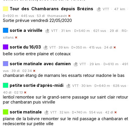
Tour des Chambarans depuis Brézins
VTT · 47 km ·
D+920 m · 445 vus · 53 dl ·
thomasavin
Sortie prévue vendredi 22/05/2020
sortie a viriville
VTT · 31 km · D+540 m · 621 vus · 29 dl ·
RG-
sillans
sortie du 16/03
VTT · 39 km · D+350 m · 415 vus · 24 dl
belle sortie entre plaine et coteaux
sortie matinale avec damien
VTT · 29 km · D+610 m · 491
vus · 39 dl · 02:34
chambaran étang de marnans les essarts retour madone le bas
petite sortie d’après-midi
VTT · 30 km · D+640 m · 628 vus ·
40 dl · 02:13
lentiol remontee sur le grand-serre passage sur saint clair retour
par chambaran puis viriville
sortie matinale
VTT · 32 km · D+740 m · 554 vus · 42 dl
plaine de la bièvre remonter sur le nid passage a chambaran et
redescente sur petite ville