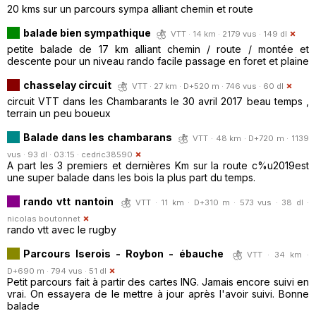
20 kms sur un parcours sympa alliant chemin et route
balade bien sympathique
VTT · 14 km · 2179 vus · 149 dl
petite balade de 17 km alliant chemin / route / montée et
descente pour un niveau rando facile passage en foret et plaine
chasselay circuit
VTT · 27 km · D+520 m · 746 vus · 60 dl
circuit VTT dans les Chambarants le 30 avril 2017 beau temps ,
terrain un peu boueux
Balade dans les chambarans
VTT · 48 km · D+720 m · 1139
vus · 93 dl · 03:15 ·
cedric38590
A part les 3 premiers et dernières Km sur la route c%u2019est
une super balade dans les bois la plus part du temps.
rando vtt nantoin
VTT · 11 km · D+310 m · 573 vus · 38 dl ·
nicolas boutonnet
rando vtt avec le rugby
Parcours Iserois - Roybon - ébauche
VTT · 34 km ·
D+690 m · 794 vus · 51 dl
Petit parcours fait à partir des cartes ING. Jamais encore suivi en
vrai. On essayera de le mettre à jour après l'avoir suivi. Bonne
balade