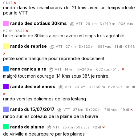
01:47
rando dans les chambarans de 21 kms avec un temps ideale
pour le VTT
rando des cotiaux 30kms
VTT · 29 km · D+740 m · 908 vus ·
62 dl · 02:47
belle rando de 30kms a pisieu avec un temps très agréable
rando de reprise
VTT · 27 km · D+320 m · 681 vus · 31 dl · 01:48
petite sortie tranquille pour reprendre doucement
rano caniculaire
VTT · 14 km · D+240 m · 632 vus · 51 dl
malgré tout mon courage ,14 Kms sous 38°, je rentre.
rando des eoliennes
VTT · 29 km · D+360 m · 828 vus · 40 dl
rando vers les éoliennes de lens lestang
rando du 15/07/2017
VTT · 37 km · D+220 m · 719 vus · 49 dl
rando sur les coteaux de la plaine de la bièvre
rando de plaine
VTT · 25 km · 592 vus · 42 dl
de viriville a beaurepaire par les plaines