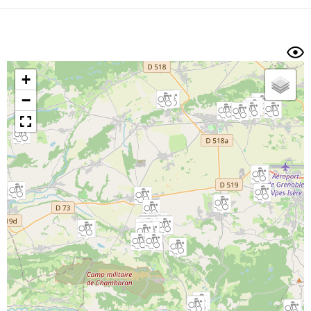
Dénivelé min/max
Auteur
Dossier
et
sous-dossiers
+
Trier par
−
Horodatage
Photos