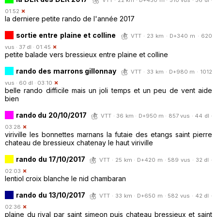
01:52
la derniere petite rando de l'année 2017
sortie entre plaine et colline
VTT · 23 km · D+340 m · 620
vus · 37 dl · 01:45
petite balade vers bressieux entre plaine et colline
rando des marrons gillonnay
VTT · 33 km · D+980 m · 1012
vus · 60 dl · 03:10
belle rando difficile mais un joli temps et un peu de vent aide
bien
rando du 20/10/2017
VTT · 36 km · D+950 m · 857 vus · 44 dl ·
03:28
viriville les bonnettes marnans la futaie des etangs saint pierre
chateau de bressieux chatenay le haut viriville
rando du 17/10/2017
VTT · 25 km · D+420 m · 589 vus · 32 dl ·
02:03
lentiol croix blanche le nid chambaran
rando du 13/10/2017
VTT · 33 km · D+650 m · 582 vus · 42 dl ·
02:36
plaine du rival par saint simeon puis chateau bressieux et saint