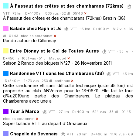
À l'assaut des crêtes et des chambarans (72kms)
VTT · 73 km · D+1430 m · 835 vus · 52 dl · 05:46
À l'assaut des crêtes et des chambarans (72kms) Brezin (38)
Balade chez Raph et Jo
VTT · 15 km · D+490 m · 817 vus · 35
dl · 01:43 ·
nicolas boutonnet
Rando autour de Gillonnay
Entre Dionay et le Col de Toutes Aures
VTT · 33 km ·
D+450 m · 1051 vus · 51 dl ·
Macwood
Saison 2 Rando des biquets N°27 - 26 Novembre 2011
Randonnée VTT dans les Chambarans (38)
VTT · 45 km
· D+540 m · 2473 vus · 253 dl ·
barthoux
Cette randonnée vtt sans difficulté technique (juste 45 km) est
proposée au club ANVoiron pour le 18-06-11. Elle fait le tour
d%u2019une partie des Chambarans. Le plateau des
Chambarans avec une a
Tour à Marco
VTT · 27 km · D+400 m · 614 vus · 33 dl · 01:45 ·
nicolas boutonnet
Super balade VTT au départ d'Ornacieux
Chapelle de Bevenais
VTT · 20 km · D+460 m · 1176 vus · 69