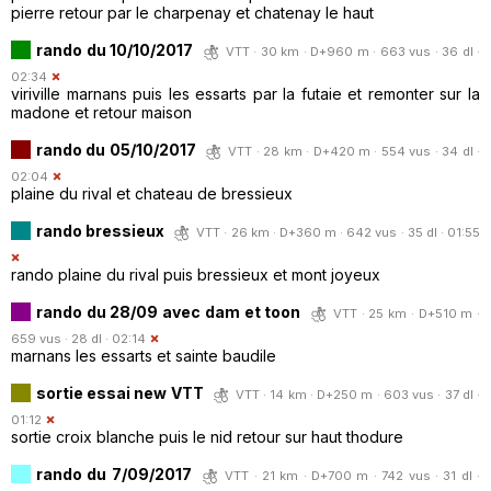
pierre retour par le charpenay et chatenay le haut
rando du 10/10/2017
VTT · 30 km · D+960 m · 663 vus · 36 dl ·
02:34
viriville marnans puis les essarts par la futaie et remonter sur la
madone et retour maison
rando du 05/10/2017
VTT · 28 km · D+420 m · 554 vus · 34 dl ·
02:04
plaine du rival et chateau de bressieux
rando bressieux
VTT · 26 km · D+360 m · 642 vus · 35 dl · 01:55
rando plaine du rival puis bressieux et mont joyeux
rando du 28/09 avec dam et toon
VTT · 25 km · D+510 m ·
659 vus · 28 dl · 02:14
marnans les essarts et sainte baudile
sortie essai new VTT
VTT · 14 km · D+250 m · 603 vus · 37 dl ·
01:12
sortie croix blanche puis le nid retour sur haut thodure
rando du 7/09/2017
VTT · 21 km · D+700 m · 742 vus · 31 dl ·