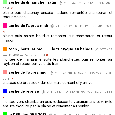
sortie du dimanche matin
VTT · 22 km · D+410 m · 547 vus ·
36 dl
plaine puis chatenay ensuite madone remontée chambaran et
retour maison
sortie de l'apres midi
VTT · 22 km · D+410 m · 506 vus · 29 dl
plaine puis sainte baudile remonter sur chambaran et retour
maison
toon , berru et moi .......le triptyque en balade
VTT · 22
km · D+490 m · 575 vus · 31 dl
montee de marnans ensuite les planchettes puis remonter sur
roybon et retour par voie du tram
sortie de l'apres midi
VTT · 24 km · D+520 m · 550 vus · 40 dl ·
02:41
chateau de bressieux dur dur mais content d'y arriver
sortie de reprise
VTT · 23 km · D+610 m · 601 vus · 62 dl · 01:38
montée vers chambaran puis redescente versmarnans et viriville
ensuite thodure par la plaine et remonter au sonier
la DER des DER 2017
VTT · 22 km · D+430 m · 510 vus · 36 dl ·