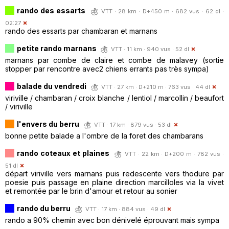
rando des essarts
VTT · 28 km · D+450 m · 682 vus · 62 dl ·
02:27
rando des essarts par chambaran et marnans
petite rando marnans
VTT · 11 km · 940 vus · 52 dl
marnans par combe de claire et combe de malavey (sortie
stopper par rencontre avec2 chiens errants pas très sympa)
balade du vendredi
VTT · 27 km · D+210 m · 763 vus · 44 dl
viriville / chambaran / croix blanche / lentiol / marcollin / beaufort
/ viriville
l'envers du berru
VTT · 17 km · 879 vus · 53 dl
bonne petite balade a l'ombre de la foret des chambarans
rando coteaux et plaines
VTT · 22 km · D+200 m · 782 vus ·
51 dl
départ viriville vers marnans puis redescente vers thodure par
poesie puis passage en plaine direction marcilloles via la vivet
et remontée par le brin d'amour et retour au sonier
rando du berru
VTT · 17 km · 884 vus · 49 dl
rando a 90% chemin avec bon dénivelé éprouvant mais sympa