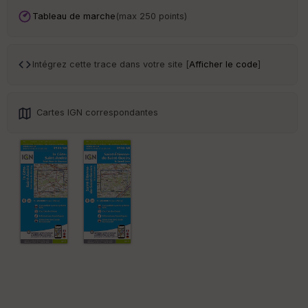
an
sp
Tableau de marche
(max 250 points)
ar
en
ce
Intégrez cette trace dans votre site [
Afficher le code
]
Po
int
illé
Cartes IGN correspondantes
s
S
e
n
s
St
re
et
Vi
e
w