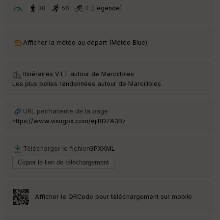
t
38
56
2 [
Légende
]
ar
ri
v
Afficher la météo au départ (Météo Blue)
é
e
Itinéraires VTT autour de
Marcilloles
·
C
Les plus belles randonnées autour de Marcilloles
ou
le
ur
URL permanente de la page
https://www.visugpx.com/ejiBDZA3Rz
Télécharger le fichier
GPX
KML
Ep
ai
ss
eu
r
Afficher le QRCode pour téléchargement sur mobile
Tr