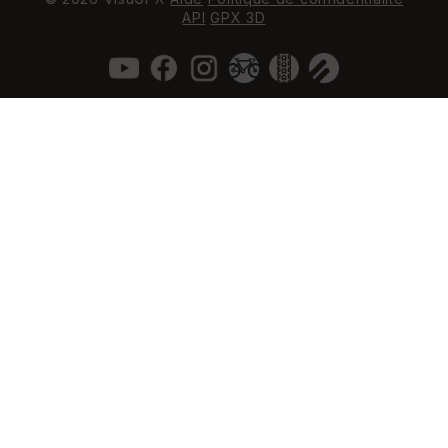
API
GPX 3D