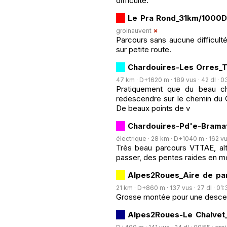
difficulté.
Le Pra Rond_31km/1000
groinauvent
Parcours sans aucune difficulté
sur petite route.
Chardouires-Les Orres
47 km · D+1620 m · 189 vus · 42 dl · 0
Pratiquement que du beau ch
redescendre sur le chemin du G
De beaux points de v
Chardouires-Pd'e-Brama
électrique · 28 km · D+1040 m · 162 vus 
Très beau parcours VTTAE, alt
passer, des pentes raides en m
Alpes2Roues_Aire de p
21 km · D+860 m · 137 vus · 27 dl · 01:
Grosse montée pour une descent
Alpes2Roues-Le Chalve