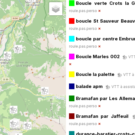
Boucle verte Crots la 
roule.pas.perso
boucle St Sauveur Beauv
roule.pas.perso
boucle par centre Embru
roule.pas.perso
Boucle Marles 002
VTT
Boucle la palette
VTT à 
balade apm
VTT à assista
Bramafan par Les Allem
roule.pas.perso
Bramafan par Jaffeuil
roule.pas.perso
durance-baratier-crots-