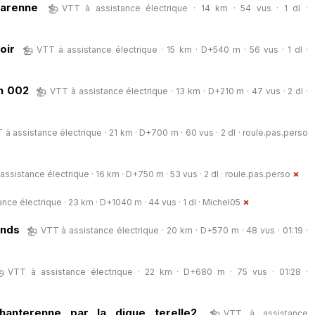
Garenne
VTT à assistance électrique · 14 km · 54 vus · 1 dl ·
oir
VTT à assistance électrique · 15 km · D+540 m · 56 vus · 1 dl ·
n 002
VTT à assistance électrique · 13 km · D+210 m · 47 vus · 2 dl ·
 à assistance électrique · 21 km · D+700 m · 60 vus · 2 dl ·
roule.pas.perso
assistance électrique · 16 km · D+750 m · 53 vus · 2 dl ·
roule.pas.perso
nce électrique · 23 km · D+1040 m · 44 vus · 1 dl ·
Michel05
ands
VTT à assistance électrique · 20 km · D+570 m · 48 vus · 01:19 ·
VTT à assistance électrique · 22 km · D+680 m · 75 vus · 01:28 ·
chanterenne par la digue terelle2
VTT à assistance