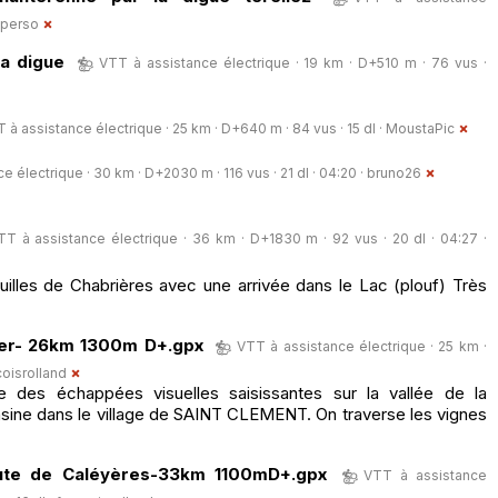
.perso
la digue
VTT à assistance électrique · 19 km · D+510 m · 76 vus ·
 à assistance électrique · 25 km · D+640 m · 84 vus · 15 dl ·
MoustaPic
e électrique · 30 km · D+2030 m · 116 vus · 21 dl · 04:20 ·
bruno26
TT à assistance électrique · 36 km · D+1830 m · 92 vus · 20 dl · 04:27 ·
illes de Chabrières avec une arrivée dans le Lac (plouf) Très
ier- 26km 1300m D+.gpx
VTT à assistance électrique · 25 km ·
coisrolland
e des échappées visuelles saisissantes sur la vallée de la
asine dans le village de SAINT CLEMENT. On traverse les vignes
ute de Caléyères-33km 1100mD+.gpx
VTT à assistance