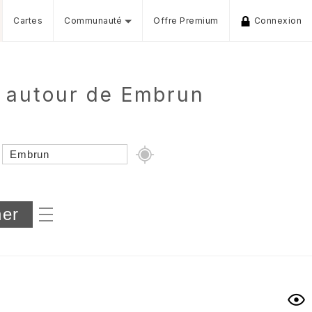
Cartes
Communauté
Offre Premium
Connexion
e autour de Embrun
Dénivelé min/max
iers