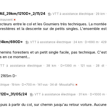
AE_29km/1210D+_2/11/24
VTT à assistance électrique · 29 km ·
oinauvent
cteurs entre le col et les Goumiers très techniques. La montée
orestières et la descente sur de petits singles. L'ensemble est
_24km/690D+
VTT à assistance électrique · 24 km · D+690 m · 429
emins forestiers et un petit single facile, pas technique. C'est
es en ce moment...
TT à assistance électrique · 38 km · D+1390 m · 121 vus · 28 dl ·
, 2165m D-
rique · 19 km · D+700 m · 141 vus · 34 dl ·
MoustaPic
12D+_31/05/24
VTT à assistance électrique · 31 km · D+1000 m ·
puis à partir du col, sur chemin jusqu'au retour voiture. Aucune