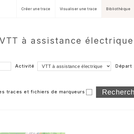
Créer une trace
Visualiser une trace
Bibliothèque
e VTT à assistance électriqu
Activité
Départ
Longueur min/max
les traces et fichiers de marqueurs
Dossier
et sous-doss
Trier par
Horodatage
Photos