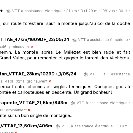
D+
VTT à assistance électrique · 31 km · D+1120 m · 198 vus · 30 dl ·
, sur route forestière, sauf la montée jusqu'au col de la coche
_TTTAE_47km/1609D+_22/05/24
VTT à assistance électrique ·
3:46 ·
groinauvent
emin. La montée après Le Mélézet est bien raide et fait
rand Vallon, pour remonter et gagner le torrent des Vachères.
fan_VTTAE_28km/1026D+_1/05/24
VTT à assistance
· 41 dl · 02:11 ·
groinauvent
ernant entre chemins et singles techniques. Quelques gués à
ontée et caillouteuses en descente. Un grand bonheur !
arapente_VTTAE_21,5km/843m
VTT à assistance électrique ·
33 ·
groinauvent
e sur un bon single de montagne...
t_VTTAE_13,50km/406m
VTT à assistance électrique · 13 km ·