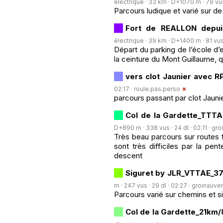
électrique · 33 km · D+1070 m · 79 vus 
Parcours ludique et varié sur d
Fort de REALLON depu
électrique · 39 km · D+1400 m · 81 vus 
Départ du parking de l’école d’
la ceinture du Mont Guillaume, q
vers clot Jaunier avec R
02:17 ·
roule.pas.perso
parcours passant par clot Jauni
Col de la Gardette_TTTA
D+890 m · 338 vus · 24 dl · 02:11 ·
gro
Très beau parcours sur routes f
sont très difficiles par la pen
descent
Siguret by JLR_VTTAE_37
m · 247 vus · 29 dl · 02:27 ·
groinauve
Parcours varié sur chemins et 
Col de la Gardette_21km