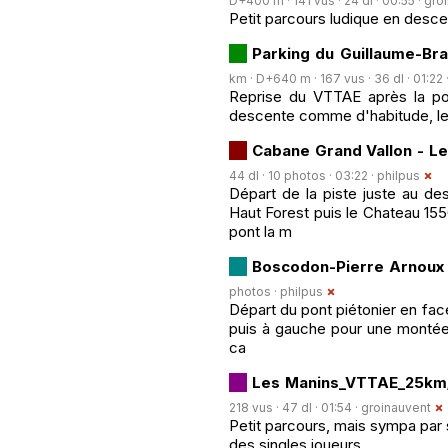
D+400 m · 141 vus · 24 dl · 00:55 ·
gro
Petit parcours ludique en desc
Parking du Guillaume-B
km · D+640 m · 167 vus · 36 dl · 01:22 
Reprise du VTTAE après la p
descente comme d'habitude, le to
Cabane Grand Vallon - L
44 dl · 10 photos · 03:22 ·
philpus
Départ de la piste juste au de
Haut Forest puis le Chateau 1550
pont la m
Boscodon-Pierre Arnoux
photos ·
philpus
Départ du pont piétonier en face
puis à gauche pour une montée 
ca
Les Manins_VTTAE_25km
218 vus · 47 dl · 01:54 ·
groinauvent
Petit parcours, mais sympa par 
des singles joueurs.