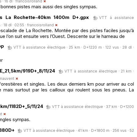
· 16 dl ·
francoisrolland
e bonnes pistes mais aussi des singles sympas.
is La Rochette-40km 1400m D+.gpx
VTT à assistance
· 18 dl · 02:55 ·
francoisrolland
escalade de La Rochette. Montée par des pistes faciles jusqu’à
ue l’on suit ensuite vers l’Ouest. Descente sur le hameau de
PP
VTT à assistance électrique · 25 km · D+1220 m · 122 vus · 28 dl ·
er
E_21,5km/919D+_8/11/24
VTT à assistance électrique · 21 km ·
inauvent
orestières et singles. Les deux derniers km pour arriver au col
te mais surtout par les cailloux qui roulent sous les pneus. La
km/1182D+_5/11/24
VTT à assistance électrique · 37 km · D+1200
nt
singles sympas.
/880D+
VTT à assistance électrique · 41 km · D+1800 m · 256 vus · 52