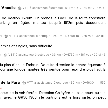
d'Ancelle
VTT à assistance électrique · 51 km · D+2070 m · 232 vus ·
n de Réallon 1570m. On prends le GR50 de la route forestière
arking en légère montée jusqu'à 1612m puis descendant
m
VTT à assistance électrique · 25 km · D+750 m · 229 vus · 32 dl ·
mins et singles, sans difficulté.
r
VTT à assistance électrique · 33 km · D+1750 m · 161 vus · 29 dl · 3
u plan d'eau d'Embrun. De suite direction le centre équestre à
our une longue montée très pentue pour rejoindre plus haut la
 de la Para
VTT à assistance électrique · 30 km · D+1630 m · 559
ssus de la voir ferrée. Direction Caléyère au plus court puis le
on avec le GR50 1300m le parti pris est le hors piste, on peut