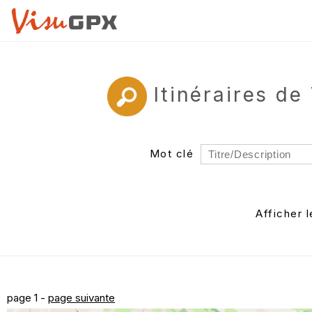
Itinéraires d
Mot clé
Rayon
Département
Afficher 
Auteur
page 1 -
page suivante