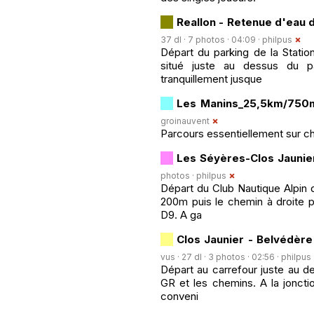
Reallon - Retenue d'eau 
37 dl · 7 photos · 04:09 ·
philpus
Départ du parking de la Statio
situé juste au dessus du p
tranquillement jusque
Les Manins_25,5km/750
groinauvent
Parcours essentiellement sur che
Les Séyères-Clos Jaunie
photos ·
philpus
Départ du Club Nautique Alpin d
200m puis le chemin à droite p
D9. A ga
Clos Jaunier - Belvédère
vus · 27 dl · 3 photos · 02:56 ·
philpus
Départ au carrefour juste au de
GR et les chemins. A la joncti
conveni