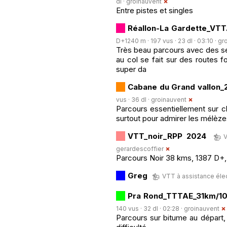
dl ·
groinauvent
Entre pistes et singles
Réallon-La Gardette_VTT
D+1240 m · 197 vus · 23 dl · 03:10 ·
gr
Très beau parcours avec des se
au col se fait sur des routes f
super da
Cabane du Grand vallon
vus · 36 dl ·
groinauvent
Parcours essentiellement sur ch
surtout pour admirer les mélèz
VTT_noir_RPP 2024
V
gerardescoffier
Parcours Noir 38 kms, 1387 D+
Greg
VTT à assistance élect
Pra Rond_TTTAE_31km/10
140 vus · 32 dl · 02:28 ·
groinauvent
Parcours sur bitume au départ, 