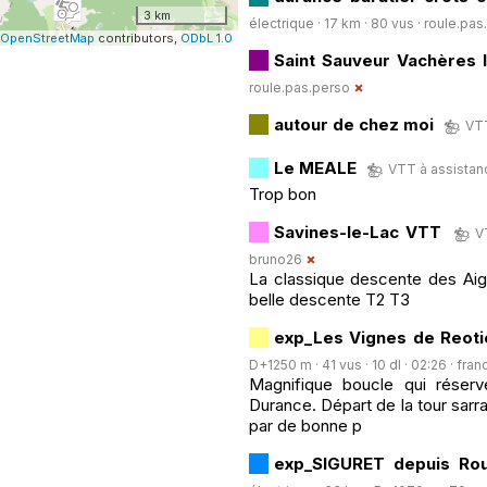
3 km
électrique · 17 km · 80 vus ·
roule.pas
OpenStreetMap
contributors,
ODbL 1.0
Saint Sauveur Vachères 
roule.pas.perso
autour de chez moi
VTT
Le MEALE
VTT à assistanc
Trop bon
Savines-le-Lac VTT
V
bruno26
La classique descente des Aigu
belle descente T2 T3
exp_Les Vignes de Reot
D+1250 m · 41 vus · 10 dl · 02:26 ·
fran
Magnifique boucle qui réserv
Durance. Départ de la tour sarr
par de bonne p
exp_SIGURET depuis Ro