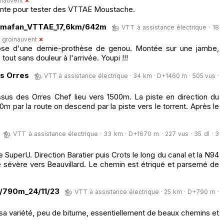
inauvent
ente pour tester des VTTAE Moustache.
ramafan_VTTAE_17,6km/642m
VTT à assistance électrique · 18
·
groinauvent
ose d'une demie-prothèse de genou. Montée sur une jambe,
ut sans douleur à l'arrivée. Youpi !!!
es Orres
VTT à assistance électrique · 34 km · D+1460 m · 505 vus ·
ssus des Orres Chef lieu vers 1500m. La piste en direction du
m par la route on descend par la piste vers le torrent. Après le
VTT à assistance électrique · 33 km · D+1670 m · 227 vus · 35 dl · 3
 SuperU. Direction Baratier puis Crots le long du canal et la N94
sévère vers Beauvillard. Le chemin est étriqué et parsemé de
/790m_24/11/23
VTT à assistance électrique · 25 km · D+790 m ·
sa variété, peu de bitume, essentiellement de beaux chemins et