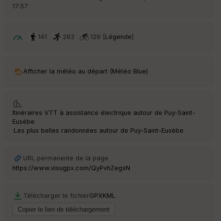
d
17:57
é
p
ar
t
141
283
129 [
Légende
]
ar
ri
v
Afficher la météo au départ (Météo Blue)
é
e
C
Itinéraires VTT à assistance électrique autour de
Puy-Saint-
ou
Eusèbe
le
·
Les plus belles randonnées autour de Puy-Saint-Eusèbe
ur
URL permanente de la page
https://www.visugpx.com/QyPvhZegxN
Ep
ai
Télécharger le fichier
GPX
KML
ss
eu
r