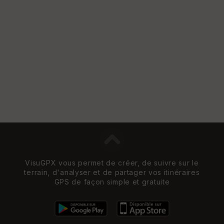
e
w
VisuGPX vous permet de créer, de suivre sur le
terrain, d'analyser et de partager vos itinéraires
GPS de façon simple et gratuite