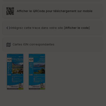
Tr
Afficher le QRCode pour téléchargement sur mobile
an
sp
ar
en
Intégrez cette trace dans votre site [
Afficher le code
]
ce
Po
Cartes IGN correspondantes
int
illé
s
S
e
n
s
St
re
et
Vi