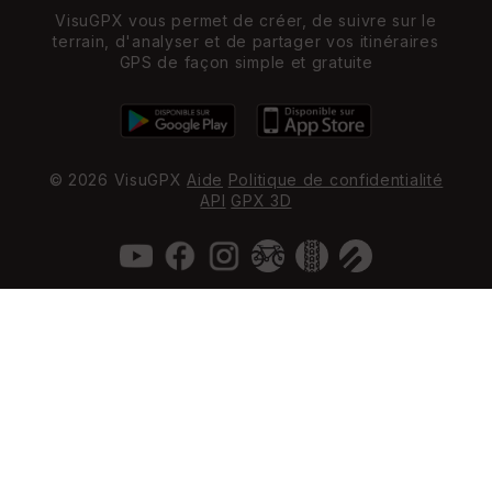
VisuGPX vous permet de créer, de suivre sur le
terrain, d'analyser et de partager vos itinéraires
GPS de façon simple et gratuite
© 2026 VisuGPX
Aide
Politique de confidentialité
API
GPX 3D