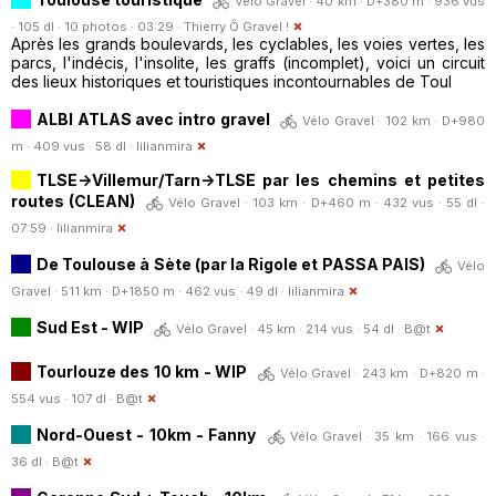
Vélo Gravel · 40 km · D+380 m · 936 vus
· 105 dl · 10 photos · 03:29 ·
Thierry Ô Gravel !
Après les grands boulevards, les cyclables, les voies vertes, les
parcs, l'indécis, l'insolite, les graffs (incomplet), voici un circuit
des lieux historiques et touristiques incontournables de Toul
ALBI ATLAS avec intro gravel
Vélo Gravel · 102 km · D+980
m · 409 vus · 58 dl ·
lilianmira
TLSE->Villemur/Tarn->TLSE par les chemins et petites
routes (CLEAN)
Vélo Gravel · 103 km · D+460 m · 432 vus · 55 dl ·
07:59 ·
lilianmira
De Toulouse à Sète (par la Rigole et PASSA PAIS)
Vélo
Gravel · 511 km · D+1850 m · 462 vus · 49 dl ·
lilianmira
Sud Est - WIP
Vélo Gravel · 45 km · 214 vus · 54 dl ·
B@t
Tourlouze des 10 km - WIP
Vélo Gravel · 243 km · D+820 m ·
554 vus · 107 dl ·
B@t
Nord-Ouest - 10km - Fanny
Vélo Gravel · 35 km · 166 vus ·
36 dl ·
B@t