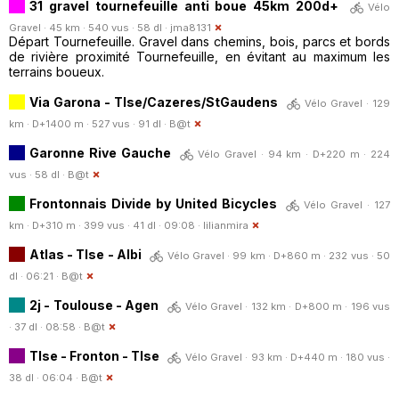
31 gravel tournefeuille anti boue 45km 200d+
Vélo
Gravel · 45 km · 540 vus · 58 dl ·
jma8131
Départ Tournefeuille. Gravel dans chemins, bois, parcs et bords
de rivière proximité Tournefeuille, en évitant au maximum les
terrains boueux.
Via Garona - Tlse/Cazeres/StGaudens
Vélo Gravel · 129
km · D+1400 m · 527 vus · 91 dl ·
B@t
Garonne Rive Gauche
Vélo Gravel · 94 km · D+220 m · 224
vus · 58 dl ·
B@t
Frontonnais Divide by United Bicycles
Vélo Gravel · 127
km · D+310 m · 399 vus · 41 dl · 09:08 ·
lilianmira
Atlas - Tlse - Albi
Vélo Gravel · 99 km · D+860 m · 232 vus · 50
dl · 06:21 ·
B@t
2j - Toulouse - Agen
Vélo Gravel · 132 km · D+800 m · 196 vus
· 37 dl · 08:58 ·
B@t
Tlse - Fronton - Tlse
Vélo Gravel · 93 km · D+440 m · 180 vus ·
38 dl · 06:04 ·
B@t