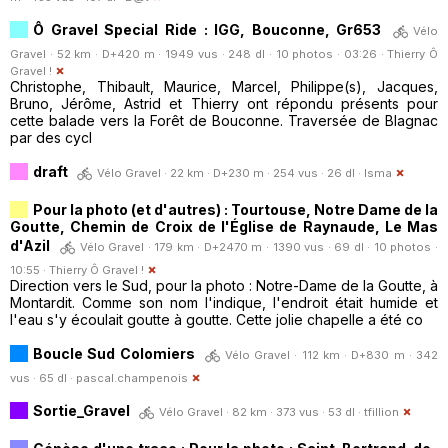
Ô Gravel Special Ride : IGG, Bouconne, Gr653
Vélo
Gravel · 52 km · D+420 m · 1949 vus · 248 dl · 10 photos · 03:26 ·
Thierry Ô
Gravel !
Christophe, Thibault, Maurice, Marcel, Philippe(s), Jacques,
Bruno, Jérôme, Astrid et Thierry ont répondu présents pour
cette balade vers la Forêt de Bouconne. Traversée de Blagnac
par des cycl
draft
Vélo Gravel · 22 km · D+230 m · 254 vus · 26 dl ·
Isma
Pour la photo (et d'autres) : Tourtouse, Notre Dame de la
Goutte, Chemin de Croix de l'Église de Raynaude, Le Mas
d'Azil
Vélo Gravel · 179 km · D+2470 m · 1390 vus · 69 dl · 10 photos ·
10:55 ·
Thierry Ô Gravel !
Direction vers le Sud, pour la photo : Notre-Dame de la Goutte, à
Montardit. Comme son nom l'indique, l'endroit était humide et
l'eau s'y écoulait goutte à goutte. Cette jolie chapelle a été co
Boucle Sud Colomiers
Vélo Gravel · 112 km · D+830 m · 342
vus · 65 dl ·
pascal.champenois
Sortie_Gravel
Vélo Gravel · 82 km · 373 vus · 53 dl ·
tfillion