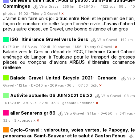
Génèse d'une trace : Pour la photo : Saint-Bertrand-de-
Comminges
Vélo Gravel · 255 km · D+2640 m · 1122 vus · 58 dl · 10
photos · 14:02 ·
Thierry Ô Gravel !
J'aime bien faire un « joli » truc entre Noël et le premier de l'an,
façon de conclure de belle façon l'année civile. J'avais d'abord
prévu autre chose, en Gravel, une bonne distance et un gros
IGG : Itinérance Gravel vers le Gers
Vélo Gravel · 142 km ·
D+1710 m · 2116 vus · 102 dl · 10 photos · 11:56 ·
Thierry Ô Gravel !
Balade vers le Gers au départ de l?IGG, l'Itinéraire Grand Gabarit
aménagé de Langon à Toulouse pour le transport de grosses
pièces ou tronçons d'avions AIRBUS (l'itinéraire commence
réelleme
Balade Gravel United Bicycle 2021- Grenade
Vélo
Gravel · 112 km · D+240 m · 209 vus · 36 dl · 07:53 ·
B@t
Activité actuelle: 06 JUIN 2021 09:22
Vélo Gravel · 93 km
· D+570 m · 370 vus · 52 dl · 07:12 ·
gaspard.undefined
aller Senarens gr 86
Vélo Gravel · 91 km · D+680 m · 341 vus ·
32 dl ·
Sixgonzosix
Cyclo-Gravel : véloroutes, voies vertes, le Papogay, le
panorama au Saint-Sauveur et le salut à Gaston Fébus