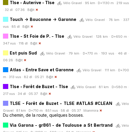
Tlse - Auterive - Tlse
Vélo Gravel · 95 km · D+1130 m · 219 vus
· 32 dl · 07:36 ·
B@t
Touch -> Bouconne -> Garonne
Vélo Gravel · 78 km · 337
vus · 85 dl ·
B@t
Tlse - St Foie de P. - Tlse
Vélo Gravel · 128 km · D+650 m ·
347 vus · 118 dl ·
B@t
Est puis Sud
Vélo Gravel · 79 km · D+770 m · 193 vus · 46 dl ·
06:26 ·
B@t
Atlas - Entre Save et Garonne
Vélo Gravel · 111 km · D+700
m · 313 vus · 82 dl · 05:21 ·
B@t
Tlse - Forêt de Buzet - Tlse
Vélo Gravel · 81 km · D+580 m ·
217 vus · 34 dl · 05:37 ·
B@t
TLSE - Forêt de Buzet - TLSE #ATLAS #CLEAN
Vélo
Gravel · 81 km · D+710 m · 851 vus · 58 dl · 05:37 ·
lilianmira
Du chemin, de la route, quelques bosses.
Via Garona - gr861 - de Toulouse a St Bertrand
Vélo