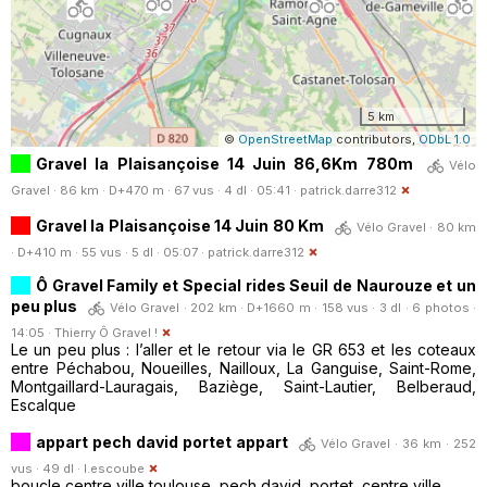
5 km
©
OpenStreetMap
contributors,
ODbL 1.0
Gravel la Plaisançoise 14 Juin 86,6Km 780m
Vélo
Gravel · 86 km · D+470 m · 67 vus · 4 dl · 05:41 ·
patrick.darre312
Gravel la Plaisançoise 14 Juin 80 Km
Vélo Gravel · 80 km
· D+410 m · 55 vus · 5 dl · 05:07 ·
patrick.darre312
Ô Gravel Family et Special rides Seuil de Naurouze et un
peu plus
Vélo Gravel · 202 km · D+1660 m · 158 vus · 3 dl · 6 photos ·
14:05 ·
Thierry Ô Gravel !
Le un peu plus : l’aller et le retour via le GR 653 et les coteaux
entre Péchabou, Noueilles, Nailloux, La Ganguise, Saint-Rome,
Montgaillard-Lauragais, Baziège, Saint-Lautier, Belberaud,
Escalque
appart pech david portet appart
Vélo Gravel · 36 km · 252
vus · 49 dl ·
l.escoube
boucle centre ville toulouse, pech david, portet, centre ville.