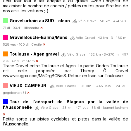
Petit tour tout à fait adapté à du gravel. Avec l'objectif de
maximiser le nombre de chemin / petites routes pour être loin de
nos amis les voitures ;-)
Gravel urbain au SUD - clean
Vélo Gravel · 50 km · 474 vus ·
71 dl · 03:41 ·
lilianmira
Gravel Boucle-Balma/Mons
Vélo Gravel · 43 km · D+460 m ·
528 vus · 100 dl ·
Cécile
Toulouse - Agen gravel
Vélo Gravel · 152 km · D+270 m · 497
vus · 42 dl ·
mr-tom
Trace Gravel entre Toulouse et Agen. La partie Ondes Toulouse
est celle proposée par Thierry Ô Gravel
www.visugpx.com/M5DrgBCNmS. Retour en train sur Toulouse
VIEUX CAMPEUR
Vélo Gravel · 31 km · 445 vus · 24 dl ·
gegebenard31
Tour de l'aéroport de Blagnac par la vallée de
l'Aussonnelle
Vélo Gravel · 23 km · 474 vus · 56 dl ·
laurent.lacheny
Petite sortie sur pistes cyclables et pistes dans la vallée de
l'Aussonnelle.