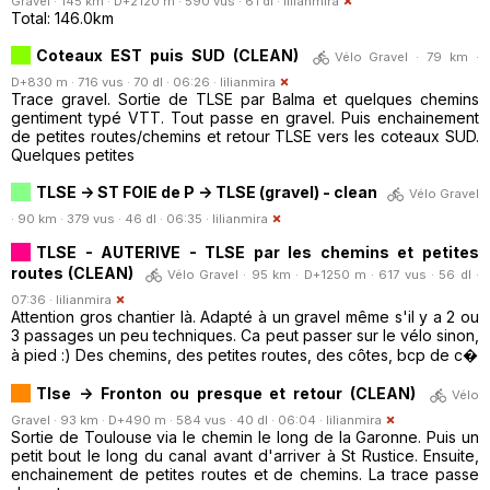
Gravel · 145 km · D+2120 m · 590 vus · 61 dl ·
lilianmira
Total: 146.0km
Coteaux EST puis SUD (CLEAN)
Vélo Gravel · 79 km ·
D+830 m · 716 vus · 70 dl · 06:26 ·
lilianmira
Trace gravel. Sortie de TLSE par Balma et quelques chemins
gentiment typé VTT. Tout passe en gravel. Puis enchainement
de petites routes/chemins et retour TLSE vers les coteaux SUD.
Quelques petites
TLSE -> ST FOIE de P -> TLSE (gravel) - clean
Vélo Gravel
· 90 km · 379 vus · 46 dl · 06:35 ·
lilianmira
TLSE - AUTERIVE - TLSE par les chemins et petites
routes (CLEAN)
Vélo Gravel · 95 km · D+1250 m · 617 vus · 56 dl ·
07:36 ·
lilianmira
Attention gros chantier là. Adapté à un gravel même s'il y a 2 ou
3 passages un peu techniques. Ca peut passer sur le vélo sinon,
à pied :) Des chemins, des petites routes, des côtes, bcp de c�
Tlse -> Fronton ou presque et retour (CLEAN)
Vélo
Gravel · 93 km · D+490 m · 584 vus · 40 dl · 06:04 ·
lilianmira
Sortie de Toulouse via le chemin le long de la Garonne. Puis un
petit bout le long du canal avant d'arriver à St Rustice. Ensuite,
enchainement de petites routes et de chemins. La trace passe