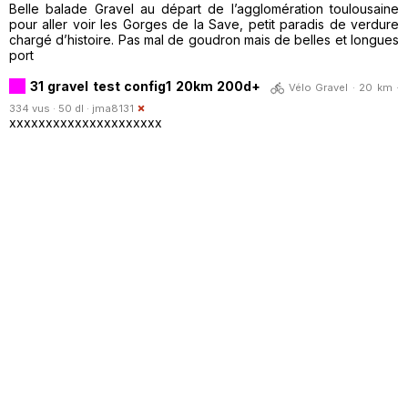
Belle balade Gravel au départ de l’agglomération toulousaine
pour aller voir les Gorges de la Save, petit paradis de verdure
chargé d’histoire. Pas mal de goudron mais de belles et longues
port
31 gravel test config1 20km 200d+
Vélo Gravel · 20 km ·
334 vus · 50 dl ·
jma8131
xxxxxxxxxxxxxxxxxxxxx