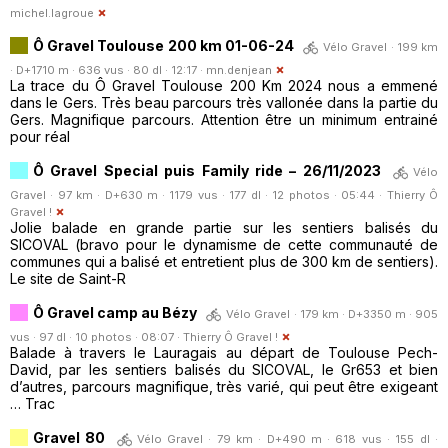
michel.lagroue
Ô Gravel Toulouse 200 km 01-06-24
Vélo Gravel · 199 km
· D+1710 m · 636 vus · 80 dl · 12:17 ·
mn.denjean
La trace du Ô Gravel Toulouse 200 Km 2024 nous a emmené
dans le Gers. Très beau parcours très vallonée dans la partie du
Gers. Magnifique parcours. Attention être un minimum entrainé
pour réal
Ô Gravel Special puis Family ride – 26/11/2023
Vélo
Gravel · 97 km · D+630 m · 1179 vus · 177 dl · 12 photos · 05:44 ·
Thierry Ô
Gravel !
Jolie balade en grande partie sur les sentiers balisés du
SICOVAL (bravo pour le dynamisme de cette communauté de
communes qui a balisé et entretient plus de 300 km de sentiers).
Le site de Saint-R
Ô Gravel camp au Bézy
Vélo Gravel · 179 km · D+3350 m · 905
vus · 97 dl · 10 photos · 08:07 ·
Thierry Ô Gravel !
Balade à travers le Lauragais au départ de Toulouse Pech-
David, par les sentiers balisés du SICOVAL, le Gr653 et bien
d’autres, parcours magnifique, très varié, qui peut être exigeant
… Trac
Gravel 80
Vélo Gravel · 79 km · D+490 m · 618 vus · 155 dl ·