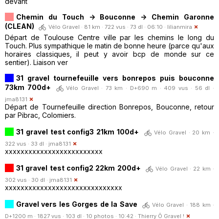
devant
Chemin du Touch -> Bouconne -> Chemin Garonne
(CLEAN)
Vélo Gravel · 81 km · 722 vus · 73 dl · 06:10 ·
lilianmira
Départ de Toulouse Centre ville par les chemins le long du
Touch. Plus sympathique le matin de bonne heure (parce qu'aux
horaires classiques, il peut y avoir bcp de monde sur ce
sentier). Liaison ver
31 gravel tournefeuille vers bonrepos puis bouconne
73km 700d+
Vélo Gravel · 73 km · D+690 m · 409 vus · 56 dl ·
jma8131
Départ de Tournefeuille direction Bonrepos, Bouconne, retour
par Pibrac, Colomiers.
31 gravel test config3 21km 100d+
Vélo Gravel · 20 km ·
322 vus · 33 dl ·
jma8131
xxxxxxxxxxxxxxxxxxxxxxxxx
31 gravel test config2 22km 200d+
Vélo Gravel · 22 km ·
302 vus · 30 dl ·
jma8131
xxxxxxxxxxxxxxxxxxxxxxxxxxxxxx
Gravel vers les Gorges de la Save
Vélo Gravel · 188 km ·
D+1200 m · 1827 vus · 103 dl · 10 photos · 10:42 ·
Thierry Ô Gravel !