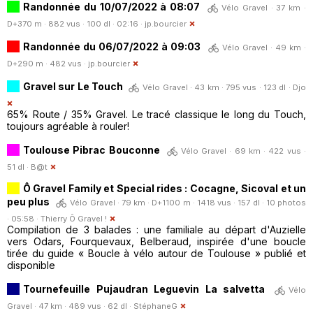
Randonnée du 10/07/2022 à 08:07
Vélo Gravel · 37 km ·
D+370 m · 882 vus · 100 dl · 02:16 ·
jp.bourcier
Randonnée du 06/07/2022 à 09:03
Vélo Gravel · 49 km ·
D+290 m · 482 vus ·
jp.bourcier
Gravel sur Le Touch
Vélo Gravel · 43 km · 795 vus · 123 dl ·
Djo
65% Route / 35% Gravel. Le tracé classique le long du Touch,
toujours agréable à rouler!
Toulouse Pibrac Bouconne
Vélo Gravel · 69 km · 422 vus ·
51 dl ·
B@t
Ô Gravel Family et Special rides : Cocagne, Sicoval et un
peu plus
Vélo Gravel · 79 km · D+1100 m · 1418 vus · 157 dl · 10 photos
· 05:58 ·
Thierry Ô Gravel !
Compilation de 3 balades : une familiale au départ d'Auzielle
vers Odars, Fourquevaux, Belberaud, inspirée d'une boucle
tirée du guide « Boucle à vélo autour de Toulouse » publié et
disponible
Tournefeuille Pujaudran Leguevin La salvetta
Vélo
Gravel · 47 km · 489 vus · 62 dl ·
StéphaneG