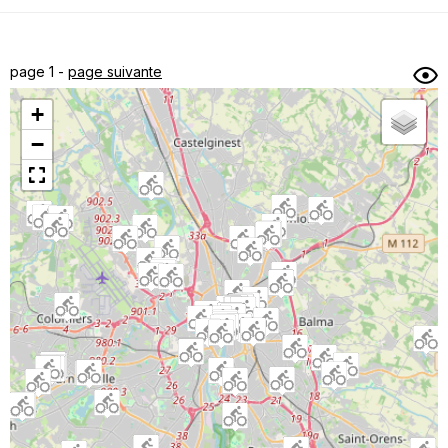
Dénivelé min/max
Auteur
Dossier
et
page 1 -
page suivante
sous-dossiers
+
Trier par
−
Horodatage
Photos