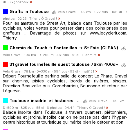
dl ·
Sixgonzosix
Graffs in Toulouse
Vélo Gravel · 45 km · 922 vus · 106 dl · 7
photos · 02:23 ·
Thierry Ô Gravel !
Pour les amateurs de Street Art, balade dans Toulouse par les
cyclables, voies vertes pour passer dans des coins prisés des
graffeurs ... Davantage de photos sur www.lecyclerit.com.
Thierry
Chemin du Touch -> Fontenilles -> St Foie (CLEAN)
Vélo Gravel · 100 km · D+260 m · 461 vus · 41 dl ·
lilianmira
31 gravel tournefeuille ouest toulouse 76km 400d+
Vélo Gravel · 76 km · D+330 m · 594 vus · 93 dl ·
jma8131
Départ Tournefeuille parking salle de concert Le Phare. Gravel
sur chemins, pistes cyclables, bords de rivières, singles.
Direction Beauzelle puis Cornebarrieu, Bouconne et retour par
Léguevin.
Toulouse insolite et histoires …
Vélo Gravel · 69 km ·
D+590 m · 825 vus · 55 dl · 6 photos · 04:44 ·
Thierry Ô Gravel !
Balade insolite dans Toulouse, à travers quartiers, piétonniers,
cyclables et jardins. Insolite car on ne passe pas dans l’hyper-
centre historique et touristique qui mérite bien le détour et don