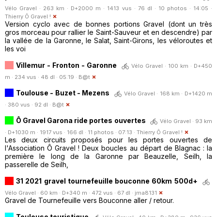
Vélo Gravel · 263 km · D+2000 m · 1413 vus · 76 dl · 10 photos · 14:05 ·
Thierry Ô Gravel !
Version cyclo avec de bonnes portions Gravel (dont un très
gros morceau pour rallier le Saint-Sauveur et en descendre) par
la vallée de la Garonne, le Salat, Saint-Girons, les véloroutes et
les voi
Villemur - Fronton - Garonne
Vélo Gravel · 100 km · D+450
m · 234 vus · 48 dl · 05:19 ·
B@t
Toulouse - Buzet - Mezens
Vélo Gravel · 168 km · D+1420 m
· 380 vus · 92 dl ·
B@t
Ô Gravel Garona ride portes ouvertes
Vélo Gravel · 93 km
· D+1030 m · 1917 vus · 166 dl · 11 photos · 07:13 ·
Thierry Ô Gravel !
Les deux circuits proposés pour les portes ouvertes de
l'Association Ô Gravel ! Deux boucles au départ de Blagnac : la
première le long de la Garonne par Beauzelle, Seilh, la
passerelle de Seilh,
31 2021 gravel tournefeuille bouconne 60km 500d+
Vélo Gravel · 60 km · D+340 m · 472 vus · 67 dl ·
jma8131
Gravel de Tournefeuille vers Bouconne aller / retour.
Toulouse touristique