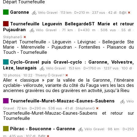
Départ Tournefeuille
Garonne
Vélo Gravel · 113 km · D+210 m · 237 vus · 42 dl ·
B@t
Tournefeuille Leguevin BellegardeST Marie et retour
Pujaudran
Vélo Gravel · 71 km · D+430 m · 508 vus · 55 dl ·
StéphaneG
Départ Tournefeuille - Lèguevin - Lévignac - Bellegarde Ste
Marie - Mérenvielle - Pujaudran - Fontenilles - Plaisance du
Touch - Tournefeuille
Cyclo-Gravel puis Gravel-cyclo : Garonne, Volvestre,
Lèze, lauragais
Vélo Gravel · 153 km · D+1760 m · 1237 vus · 100 dl ·
10 photos · 10:22 ·
Thierry Ô Gravel !
Aller « classique » par la vallée de la Garonne, l'itinéraire
cyclable- véloroute, variante du côté du Fauga vers les lacs des
anciennes gravières ou des gravières en activité, jusqu'à Rieu
Tournefeuille-Muret-Mauzac-Eaunes-Saubens
Vélo
Gravel · 72 km · D+290 m · 538 vus · 41 dl ·
StéphaneG
Tournefeuille-Muret-Mauzac-Eaunes-Saubens et retour sur
Tournefeuille
Pibrac - Bouconne - Garonne
Vélo Gravel · 98 km · D+250
m · 435 vus · 107 dl ·
B@t