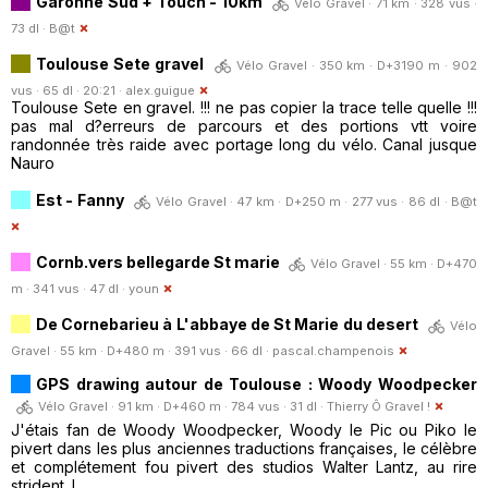
Garonne Sud + Touch - 10km
Vélo Gravel · 71 km · 328 vus ·
73 dl ·
B@t
Toulouse Sete gravel
Vélo Gravel · 350 km · D+3190 m · 902
vus · 65 dl · 20:21 ·
alex.guigue
Toulouse Sete en gravel. !!! ne pas copier la trace telle quelle !!!
pas mal d?erreurs de parcours et des portions vtt voire
randonnée très raide avec portage long du vélo. Canal jusque
Nauro
Est - Fanny
Vélo Gravel · 47 km · D+250 m · 277 vus · 86 dl ·
B@t
Cornb.vers bellegarde St marie
Vélo Gravel · 55 km · D+470
m · 341 vus · 47 dl ·
youn
De Cornebarieu à L'abbaye de St Marie du desert
Vélo
Gravel · 55 km · D+480 m · 391 vus · 66 dl ·
pascal.champenois
GPS drawing autour de Toulouse : Woody Woodpecker
Vélo Gravel · 91 km · D+460 m · 784 vus · 31 dl ·
Thierry Ô Gravel !
J'étais fan de Woody Woodpecker, Woody le Pic ou Piko le
pivert dans les plus anciennes traductions françaises, le célèbre
et complétement fou pivert des studios Walter Lantz, au rire
strident. I