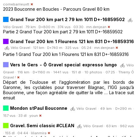
cornebarrieuvtt
2023 Bouconne en Boucles - Parcours Gravel 80 km
Grand Tour 200 km part 2 79 km 1011 D+-16859502
Vélo Gravel · 79 km · D+800 m · 374 vus · 03:30 ·
mn.denjean
Partie 2 Grand Tour 200 km part 2 79 km 1011 D+-16859502
Grand Tour 200 km 1 Flourens 121 km 831 D+-16859316
Vélo Gravel · 121 km · D+740 m · 325 vus · 05:24 ·
mn.denjean
Partie 1 Grand Tour 200 km 1 Flourens 121 km 831 D+-16859316
Vers le Gers - Ô Gravel special expresso lungo
Vélo
Gravel · 116 km · D+1160 m · 1441 vus · 151 dl · 10 photos · 07:25 ·
Thierry Ô
Gravel !
Départ de Toulouse et l’agglomération par les bords de
Garonne, les cyclables pour traverser Blagnac, l’IGG jusqu’à
Bouconne, une façon agréable de quitter la ville … La trace suit
ensuit
Mondon stPaul Bouconne
Vélo Gravel · 49 km · D+290 m ·
157 vus · 33 dl ·
youn
Gravel. Semi classic #CLEAN
Vélo Gravel · 63 km · 962 vus
· 155 dl · 04:44 ·
lilianmira