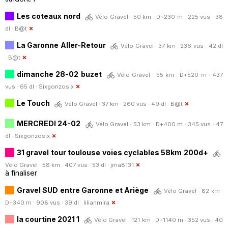
Les coteaux nord
Vélo Gravel · 50 km · D+230 m · 225 vus · 38
dl ·
B@t
La Garonne Aller-Retour
Vélo Gravel · 37 km · 236 vus · 42 dl
·
B@t
dimanche 28-02 buzet
Vélo Gravel · 55 km · D+520 m · 437
vus · 65 dl ·
Sixgonzosix
Le Touch
Vélo Gravel · 37 km · 260 vus · 49 dl ·
B@t
MERCREDI 24-02
Vélo Gravel · 53 km · D+400 m · 345 vus · 47
dl ·
Sixgonzosix
31 gravel tour toulouse voies cyclables 58km 200d+
Vélo Gravel · 58 km · 407 vus · 53 dl ·
jma8131
à finaliser
Gravel SUD entre Garonne et Ariège
Vélo Gravel · 82 km ·
D+340 m · 908 vus · 39 dl ·
lilianmira
la courtine 2021 1
Vélo Gravel · 121 km · D+1140 m · 352 vus · 40