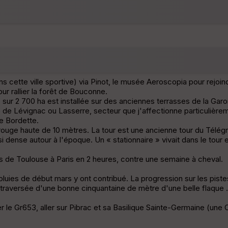
cette ville sportive) via Pinot, le musée Aeroscopia pour rejoindr
ur rallier la forêt de Bouconne.
, sur 2 700 ha est installée sur des anciennes terrasses de la Gar
de Lévignac ou Lasserre, secteur que j'affectionne particulière
le Bordette.
 rouge haute de 10 mètres. La tour est une ancienne tour du Télé
 dense autour à l'époque. Un « stationnaire » vivait dans le tour
 de Toulouse à Paris en 2 heures, contre une semaine à cheval.
pluies de début mars y ont contribué. La progression sur les pist
traversée d'une bonne cinquantaine de mètre d'une belle flaque .
r le Gr653, aller sur Pibrac et sa Basilique Sainte-Germaine (une C