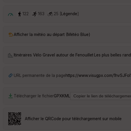
122
163
25 [
Légende
]
Afficher la météo au départ (Météo Blue)
Itinéraires Vélo Gravel autour de
Fenouillet
·
Les plus belles ran
URL permanente de la page
https://www.visugpx.com/1hvSJFol
Télécharger le fichier
GPX
KML
Afficher le QRCode pour téléchargement sur mobile