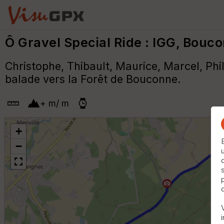
Ô Gravel Special Ride : IGG, Bouc
Christophe, Thibault, Maurice, Marcel, Phi
balade vers la Forêt de Bouconne.
+
m
/
m
+
−