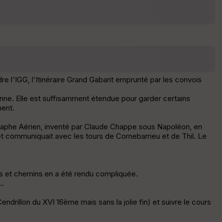
r
d
é
p
ar
t
ar
e l'IGG, l'Itinéraire Grand Gabarit emprunté par les convois
ri
v
onne. Elle est suffisamment étendue pour garder certains
é
ment.
e
graphe Aérien, inventé par Claude Chappe sous Napoléon, en
C
 et communiquait avec les tours de Cornebarrieu et de Thil. Le
ou
le
ur
es et chemins en a été rendu compliquée.
..
endrillon du XVI 16ème mais sans la jolie fin) et suivre le cours
E