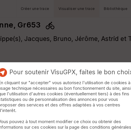
Créer une trace
Visualiser une trace
Bibliothèque
onne, Gr653
lippe(s), Jacques, Bruno, Jérôme, Astrid et
Pour soutenir VisuGPX, faites le bon choi
En cliquant sur "accepter" vous autorisez l'utilisation de cookies à
usage technique nécessaires au bon fonctionnement du site, ainsi
que l'utilisation d'autres cookies (éventuellement tiers) à des fins
statistiques ou de personnalisation des annonces pour vous
proposer des services et des offres adaptées à vos centres
d'interêt.
Vous pouvez à tout moment modifier ce choix ou obtenir des
informations sur ces cookies sur la page des conditions générale