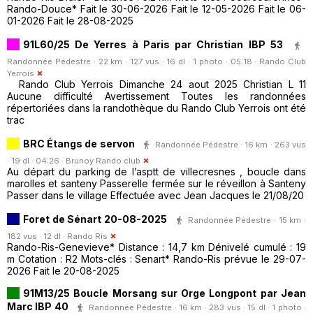
Rando-Douce* Fait le 30-06-2026 Fait le 12-05-2026 Fait le 06-
01-2026 Fait le 28-08-2025
91L60/25 De Yerres à Paris par Christian IBP 53
Randonnée Pédestre · 22 km · 127 vus · 16 dl · 1 photo · 05:18 ·
Rando Club
Yerrois
Rando Club Yerrois Dimanche 24 aout 2025 Christian L 11
Aucune difficulté Avertissement Toutes les randonnées
répertoriées dans la randothèque du Rando Club Yerrois ont été
trac
BRC Étangs de servon
Randonnée Pédestre · 16 km · 263 vus
· 19 dl · 04:26 ·
Brunoy Rando club
Au départ du parking de l’asptt de villecresnes , boucle dans
marolles et santeny Passerelle fermée sur le réveillon à Santeny
Passer dans le village Effectuée avec Jean Jacques le 21/08/20
Foret de Sénart 20-08-2025
Randonnée Pédestre · 15 km ·
182 vus · 12 dl ·
Rando Ris
Rando-Ris-Genevieve* Distance : 14,7 km Dénivelé cumulé : 19
m Cotation : R2 Mots-clés : Senart* Rando-Ris prévue le 29-07-
2026 Fait le 20-08-2025
91M13/25 Boucle Morsang sur Orge Longpont par Jean
Marc IBP 40
Randonnée Pédestre · 16 km · 283 vus · 15 dl · 1 photo ·