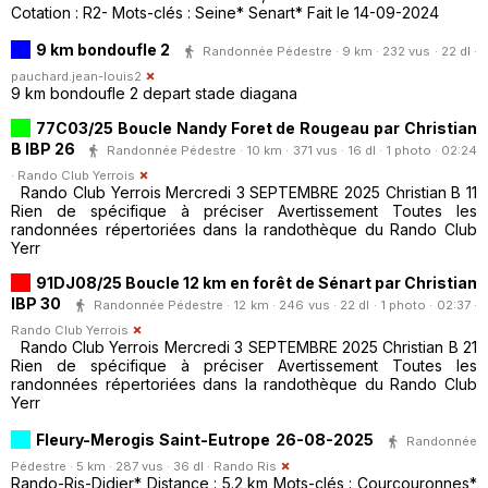
Cotation : R2- Mots-clés : Seine* Senart* Fait le 14-09-2024
9 km bondoufle 2
Randonnée Pédestre · 9 km · 232 vus · 22 dl ·
pauchard.jean-louis2
9 km bondoufle 2 depart stade diagana
77C03/25 Boucle Nandy Foret de Rougeau par Christian
B IBP 26
Randonnée Pédestre · 10 km · 371 vus · 16 dl · 1 photo · 02:24
·
Rando Club Yerrois
Rando Club Yerrois Mercredi 3 SEPTEMBRE 2025 Christian B 11
Rien de spécifique à préciser Avertissement Toutes les
randonnées répertoriées dans la randothèque du Rando Club
Yerr
91DJ08/25 Boucle 12 km en forêt de Sénart par Christian
IBP 30
Randonnée Pédestre · 12 km · 246 vus · 22 dl · 1 photo · 02:37 ·
Rando Club Yerrois
Rando Club Yerrois Mercredi 3 SEPTEMBRE 2025 Christian B 21
Rien de spécifique à préciser Avertissement Toutes les
randonnées répertoriées dans la randothèque du Rando Club
Yerr
Fleury-Merogis Saint-Eutrope 26-08-2025
Randonnée
Pédestre · 5 km · 287 vus · 36 dl ·
Rando Ris
Rando-Ris-Didier* Distance : 5.2 km Mots-clés : Courcouronnes*