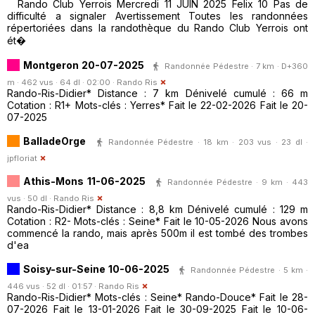
Rando Club Yerrois Mercredi 11 JUIN 2025 Felix 10 Pas de
difficulté a signaler Avertissement Toutes les randonnées
répertoriées dans la randothèque du Rando Club Yerrois ont
ét�
Montgeron 20-07-2025
Randonnée Pédestre · 7 km · D+360
m · 462 vus · 64 dl · 02:00 ·
Rando Ris
Rando-Ris-Didier* Distance : 7 km Dénivelé cumulé : 66 m
Cotation : R1+ Mots-clés : Yerres* Fait le 22-02-2026 Fait le 20-
07-2025
BalladeOrge
Randonnée Pédestre · 18 km · 203 vus · 23 dl ·
jpfloriat
Athis-Mons 11-06-2025
Randonnée Pédestre · 9 km · 443
vus · 50 dl ·
Rando Ris
Rando-Ris-Didier* Distance : 8,8 km Dénivelé cumulé : 129 m
Cotation : R2- Mots-clés : Seine* Fait le 10-05-2026 Nous avons
commencé la rando, mais après 500m il est tombé des trombes
d'ea
Soisy-sur-Seine 10-06-2025
Randonnée Pédestre · 5 km ·
446 vus · 52 dl · 01:57 ·
Rando Ris
Rando-Ris-Didier* Mots-clés : Seine* Rando-Douce* Fait le 28-
07-2026 Fait le 13-01-2026 Fait le 30-09-2025 Fait le 10-06-