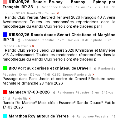
91DJ05/26 Boucle Brunoy - Boussy - Epinay par
François IBP 33
Randonnée Pédestre · 12 km · 129 vus · 1 dl · 10
photos · 02:46 ·
Rando Club Yerrois
Rando Club Yerrois Mercredi 1er avril 2026 François 40 A venir
Avertissement Toutes les randonnées répertoriées dans la
randothèque du Rando Club Yerrois ont été tracées par l
91RS02/26 Rando douce Sénart Christiane et Marylène
IBP 19
Randonnée Pédestre · 7 km · 142 vus · 3 dl · 1 photo · 02:19 ·
Rando Club Yerrois
Rando Club Yerrois Jeudi 26 mars 2026 IChristiane et Marylène
>15 Avertissement Toutes les randonnées répertoriées dans la
randothèque du Rando Club Yerrois ont été tracées p
BRC Port aux cerises et château de Draveil
Randonnée
Pédestre · 10 km · 179 vus · 14 dl · 02:52 ·
Brunoy Rando club
Passage dans Paris Jardin et centre de Draveil Effectuée avec
Michele le dimanche 23 mars 2026
Mennecy 17-03-2026
Randonnée Pédestre · 5 km · 242 vus ·
24 dl ·
Rando Ris
Rando-Ris-Martine* Mots-clés : Essonne* Rando-Douce* Fait le
17-03-2026
Marathon Rcy autour de Yerres
Randonnée Pédestre · 42