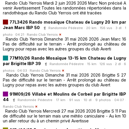
Rando Club Yerrois Mardi 2 juin 2026 2026 Marc Non précisé A
venir Avertissement Toutes les randonnées répertoriées dans la
randothèque du Rando Club Yerrois ont été tracées
77L3426 Rando mosaïque Chateau de Lugny 20 km par
Jean Marc IBP 50
Randonnée Pédestre · 20 km · 156 vus · 3 dl · 1
photo · 04:21 ·
Rando Club Yerrois
Rando Club Yerrois Dimanche 31 mai 2026 2026 Jean Marc 16
Pas de difficulté sur le terrain - Arrêt prolongé au château de
Lugny pour repas avec les autres groupes du club Averti
77M10/26 Rando Mosaïque 13-15 km Chateau de Lugny
par Brigitte IBP 39
Randonnée Pédestre · 15 km · 126 vus · 2 dl · 6
photos · 04:03 ·
Rando Club Yerrois
Rando Club Yerrois Dimanche 31 mai 2026 2026 Brigitte S 27
Pas de difficulté sur le terrain - Arrêt prolongé au château de
Lugny pour repas avec les autres groupes du club Avert
91M09/26 Villabé et Moulins de Corbeil par Brigitte IBP
44
Randonnée Pédestre · 17 km · 91 vus · 10 dl · 9 photos · 04:07 ·
Rando Club Yerrois
Rando Club Yerrois Mercredi 27 mai 2026 2026 Brigitte S 11 Pas
de difficulté sur le terrain mais une météo caniculaire - Au km 10
un aller retour du à un chemin privé Avertisse