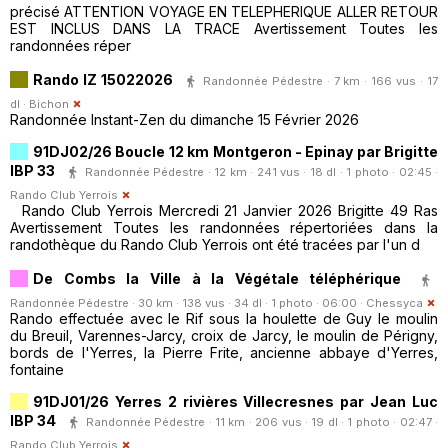
précisé ATTENTION VOYAGE EN TELEPHERIQUE ALLER RETOUR
EST INCLUS DANS LA TRACE Avertissement Toutes les
randonnées réper
Rando IZ 15022026
Randonnée Pédestre · 7 km · 166 vus · 17
dl ·
Bichon
Randonnée Instant-Zen du dimanche 15 Février 2026
91DJ02/26 Boucle 12 km Montgeron - Epinay par Brigitte
IBP 33
Randonnée Pédestre · 12 km · 241 vus · 18 dl · 1 photo · 02:45 ·
Rando Club Yerrois
Rando Club Yerrois Mercredi 21 Janvier 2026 Brigitte 49 Ras
Avertissement Toutes les randonnées répertoriées dans la
randothèque du Rando Club Yerrois ont été tracées par l'un d
De Combs la Ville à la Végétale téléphérique
Randonnée Pédestre · 30 km · 138 vus · 34 dl · 1 photo · 06:00 ·
Chessyca
Rando effectuée avec le Rif sous la houlette de Guy le moulin
du Breuil, Varennes-Jarcy, croix de Jarcy, le moulin de Périgny,
bords de l'Yerres, la Pierre Frite, ancienne abbaye d'Yerres,
fontaine
91DJ01/26 Yerres 2 rivières Villecresnes par Jean Luc
IBP 34
Randonnée Pédestre · 11 km · 206 vus · 19 dl · 1 photo · 02:47 ·
Rando Club Yerrois