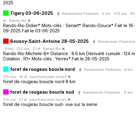
2025
Tigery 03-06-2025
Randonnée Pédestre · 5 km · 473 vus · 65
dl ·
Rando Ris
Rando-Ris-Didier* Mots-clés : Senart* Rando-Douce* Fait le 16-
09-2025 Fait le 03-06-2025
Boussy-Saint-Antoine 28-05-2025
Randonnée Pédestre
· 9 km · 252 vus · 21 dl ·
Rando Ris
Rando-Ris-Michele-B* Distance : 8.6 km Dénivelé cumulé : 124 m
Cotation : R1+ Mots-clés : Yerres* Fait le 28-05-2025
foret de rougeau boucle nord
Randonnée Pédestre · 8 km ·
210 vus · 18 dl ·
pauchard.jean-louis2
foret de rougeau boucle nord 8 km
foret de rougeau boucle sud
Randonnée Pédestre · 9 km ·
212 vus · 27 dl ·
pauchard.jean-louis2
foret de rougeau boucle sud- vue sur la seine