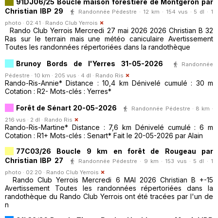
91DJ06/25 Boucle maison forestière de Montgeron par
Christian IBP 29
Randonnée Pédestre · 12 km · 154 vus · 5 dl · 1
photo · 02:41 ·
Rando Club Yerrois
Rando Club Yerrois Mercredi 27 mai 2026 2026 Christian B 32
Ras sur le terrain mais une météo caniculaire Avertissement
Toutes les randonnées répertoriées dans la randothèque
Brunoy Bords de l'Yerres 31-05-2026
Randonnée
Pédestre · 10 km · 205 vus · 4 dl ·
Rando Ris
Rando-Ris-Annie* Distance : 10,4 km Dénivelé cumulé : 30 m
Cotation : R2- Mots-clés : Yerres*
Forêt de Sénart 20-05-2026
Randonnée Pédestre · 8 km ·
216 vus · 2 dl ·
Rando Ris
Rando-Ris-Martine* Distance : 7,6 km Dénivelé cumulé : 6 m
Cotation : R1+ Mots-clés : Senart* Fait le 20-05-2026 par Alain
77C03/26 Boucle 9 km en forêt de Rougeau par
Christian IBP 27
Randonnée Pédestre · 9 km · 153 vus · 5 dl · 1
photo · 02:20 ·
Rando Club Yerrois
Rando Club Yerrois Mercredi 6 MAI 2026 Christian B +-15
Avertissement Toutes les randonnées répertoriées dans la
randothèque du Rando Club Yerrois ont été tracées par l'un de
n