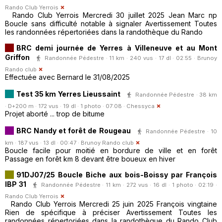
Rando Club Yerrois
Rando Club Yerrois Mercredi 30 juillet 2025 Jean Marc np
Boucle sans difficulté notable à signaler Avertissement Toutes
les randonnées répertoriées dans la randothèque du Rando
BRC demi journée de Yerres à Villeneuve et au Mont
Griffon
Randonnée Pédestre · 11 km · 240 vus · 17 dl · 02:55 ·
Brunoy
Rando club
Effectuée avec Bernard le 31/08/2025
Test 35 km Yerres Lieussaint
Randonnée Pédestre · 38 km
· D+200 m · 172 vus · 19 dl · 1 photo · 07:08 ·
Chessyca
Projet aborté ... trop de bitume
BRC Nandy et forêt de Rougeau
Randonnée Pédestre · 10
km · 187 vus · 13 dl · 00:47 ·
Brunoy Rando club
Boucle facile pour moitié en bordure de ville et en forêt
Passage en forêt km 8 devant être boueux en hiver
91DJ07/25 Boucle Biche aux bois-Boissy par François
IBP 31
Randonnée Pédestre · 11 km · 272 vus · 16 dl · 1 photo · 02:19 ·
Rando Club Yerrois
Rando Club Yerrois Mercredi 25 juin 2025 François vingtaine
Rien de spécifique à préciser Avertissement Toutes les
randonnées répertoriées dans la randothèque du Rando Club