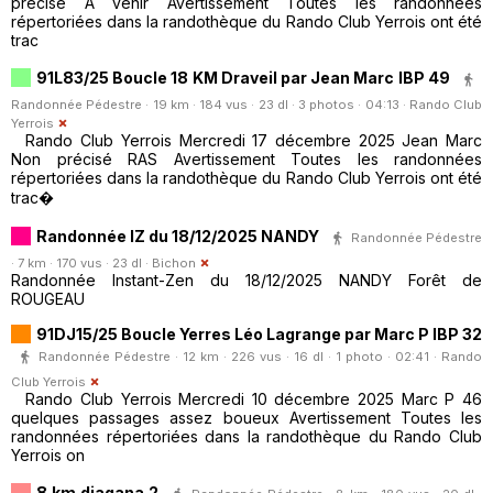
précisé A venir Avertissement Toutes les randonnées
répertoriées dans la randothèque du Rando Club Yerrois ont été
trac
91L83/25 Boucle 18 KM Draveil par Jean Marc IBP 49
Randonnée Pédestre · 19 km · 184 vus · 23 dl · 3 photos · 04:13 ·
Rando Club
Yerrois
Rando Club Yerrois Mercredi 17 décembre 2025 Jean Marc
Non précisé RAS Avertissement Toutes les randonnées
répertoriées dans la randothèque du Rando Club Yerrois ont été
trac�
Randonnée IZ du 18/12/2025 NANDY
Randonnée Pédestre
· 7 km · 170 vus · 23 dl ·
Bichon
Randonnée Instant-Zen du 18/12/2025 NANDY Forêt de
ROUGEAU
91DJ15/25 Boucle Yerres Léo Lagrange par Marc P IBP 32
Randonnée Pédestre · 12 km · 226 vus · 16 dl · 1 photo · 02:41 ·
Rando
Club Yerrois
Rando Club Yerrois Mercredi 10 décembre 2025 Marc P 46
quelques passages assez boueux Avertissement Toutes les
randonnées répertoriées dans la randothèque du Rando Club
Yerrois on
8 km diagana 2