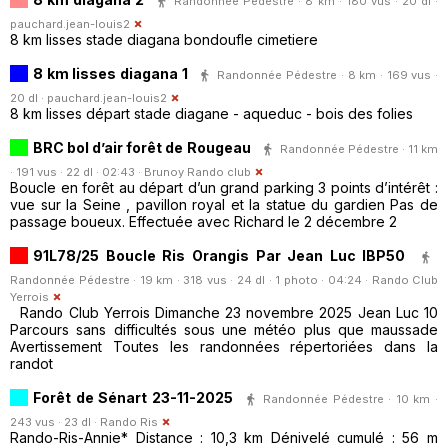
Randonnée Pédestre · 8 km · 180 vus · 20 dl ·
pauchard.jean-louis2
8 km lisses stade diagana bondoufle cimetiere
8 km lisses diagana 1
Randonnée Pédestre · 8 km · 169 vus ·
20 dl ·
pauchard.jean-louis2
8 km lisses départ stade diagane - aqueduc - bois des folies
BRC bol d’air forêt de Rougeau
Randonnée Pédestre · 11 km
· 191 vus · 22 dl · 02:43 ·
Brunoy Rando club
Boucle en forêt au départ d’un grand parking 3 points d’intérêt :
vue sur la Seine , pavillon royal et la statue du gardien Pas de
passage boueux. Effectuée avec Richard le 2 décembre 2
91L78/25 Boucle Ris Orangis Par Jean Luc IBP50
Randonnée Pédestre · 19 km · 318 vus · 24 dl · 1 photo · 04:24 ·
Rando Club
Yerrois
Rando Club Yerrois Dimanche 23 novembre 2025 Jean Luc 10
Parcours sans difficultés sous une météo plus que maussade
Avertissement Toutes les randonnées répertoriées dans la
randot
Forêt de Sénart 23-11-2025
Randonnée Pédestre · 10 km ·
243 vus · 23 dl ·
Rando Ris
Rando-Ris-Annie* Distance : 10,3 km Dénivelé cumulé : 56 m