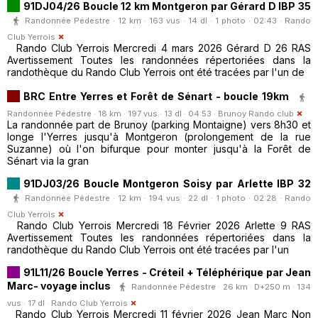
91DJ04/26 Boucle 12 km Montgeron par Gérard D IBP 35
Randonnée Pédestre · 12 km · 163 vus · 14 dl · 1 photo · 02:43 ·
Rando
Club Yerrois
Rando Club Yerrois Mercredi 4 mars 2026 Gérard D 26 RAS
Avertissement Toutes les randonnées répertoriées dans la
randothèque du Rando Club Yerrois ont été tracées par l'un de
BRC Entre Yerres et Forêt de Sénart - boucle 19km
Randonnée Pédestre · 18 km · 197 vus · 13 dl · 04:53 ·
Brunoy Rando club
La randonnée part de Brunoy (parking Montaigne) vers 8h30 et
longe l'Yerres jusqu'à Montgeron (prolongement de la rue
Suzanne) où l'on bifurque pour monter jusqu'à la Forêt de
Sénart via la gran
91DJ03/26 Boucle Montgeron Soisy par Arlette IBP 32
Randonnée Pédestre · 12 km · 194 vus · 22 dl · 1 photo · 02:28 ·
Rando
Club Yerrois
Rando Club Yerrois Mercredi 18 Février 2026 Arlette 9 RAS
Avertissement Toutes les randonnées répertoriées dans la
randothèque du Rando Club Yerrois ont été tracées par l'un
91L11/26 Boucle Yerres - Créteil + Téléphérique par Jean
Marc- voyage inclus
Randonnée Pédestre · 26 km · D+250 m · 134
vus · 17 dl ·
Rando Club Yerrois
Rando Club Yerrois Mercredi 11 février 2026 Jean Marc Non