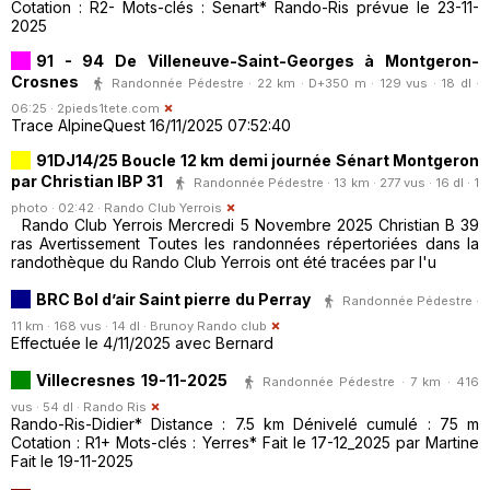
Cotation : R2- Mots-clés : Senart* Rando-Ris prévue le 23-11-
2025
91 - 94 De Villeneuve-Saint-Georges à Montgeron-
Crosnes
Randonnée Pédestre · 22 km · D+350 m · 129 vus · 18 dl ·
06:25 ·
2pieds1tete.com
Trace AlpineQuest 16/11/2025 07:52:40
91DJ14/25 Boucle 12 km demi journée Sénart Montgeron
par Christian IBP 31
Randonnée Pédestre · 13 km · 277 vus · 16 dl · 1
photo · 02:42 ·
Rando Club Yerrois
Rando Club Yerrois Mercredi 5 Novembre 2025 Christian B 39
ras Avertissement Toutes les randonnées répertoriées dans la
randothèque du Rando Club Yerrois ont été tracées par l'u
BRC Bol d’air Saint pierre du Perray
Randonnée Pédestre ·
11 km · 168 vus · 14 dl ·
Brunoy Rando club
Effectuée le 4/11/2025 avec Bernard
Villecresnes 19-11-2025
Randonnée Pédestre · 7 km · 416
vus · 54 dl ·
Rando Ris
Rando-Ris-Didier* Distance : 7.5 km Dénivelé cumulé : 75 m
Cotation : R1+ Mots-clés : Yerres* Fait le 17-12_2025 par Martine
Fait le 19-11-2025