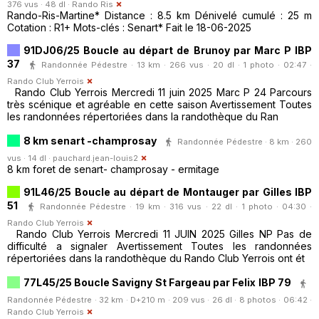
376 vus · 48 dl ·
Rando Ris
Rando-Ris-Martine* Distance : 8.5 km Dénivelé cumulé : 25 m
Cotation : R1+ Mots-clés : Senart* Fait le 18-06-2025
91DJ06/25 Boucle au départ de Brunoy par Marc P IBP
37
Randonnée Pédestre · 13 km · 266 vus · 20 dl · 1 photo · 02:47 ·
Rando Club Yerrois
Rando Club Yerrois Mercredi 11 juin 2025 Marc P 24 Parcours
très scénique et agréable en cette saison Avertissement Toutes
les randonnées répertoriées dans la randothèque du Ran
8 km senart -champrosay
Randonnée Pédestre · 8 km · 260
vus · 14 dl ·
pauchard.jean-louis2
8 km foret de senart- champrosay - ermitage
91L46/25 Boucle au départ de Montauger par Gilles IBP
51
Randonnée Pédestre · 19 km · 316 vus · 22 dl · 1 photo · 04:30 ·
Rando Club Yerrois
Rando Club Yerrois Mercredi 11 JUIN 2025 Gilles NP Pas de
difficulté a signaler Avertissement Toutes les randonnées
répertoriées dans la randothèque du Rando Club Yerrois ont ét
77L45/25 Boucle Savigny St Fargeau par Felix IBP 79
Randonnée Pédestre · 32 km · D+210 m · 209 vus · 26 dl · 8 photos · 06:42 ·
Rando Club Yerrois