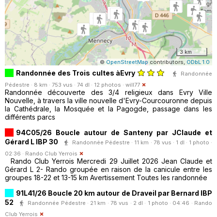
3 km
©
OpenStreetMap
contributors,
ODbL 1.0
Randonnée des Trois cultes àEvry
Randonnée
Pédestre · 8 km · 753 vus · 74 dl · 12 photos ·
will77
Randonnée découverte des 3/4 religieux dans Evry Ville
Nouvelle, à travers la ville nouvelle d'Evry-Courcouronne depuis
la Cathédrale, la Mosquée et la Pagogde, passage dans les
différents parcs
94C05/26 Boucle autour de Santeny par JClaude et
Gérard L IBP 30
Randonnée Pédestre · 11 km · 78 vus · 1 dl · 1 photo ·
02:36 ·
Rando Club Yerrois
Rando Club Yerrois Mercredi 29 Juillet 2026 Jean Claude et
Gérard L 2- Rando groupée en raison de la canicule entre les
groupes 18-22 et 13-15 km Avertissement Toutes les randonnée
91L41/26 Boucle 20 km autour de Draveil par Bernard IBP
52
Randonnée Pédestre · 21 km · 78 vus · 2 dl · 1 photo · 04:46 ·
Rando
Club Yerrois