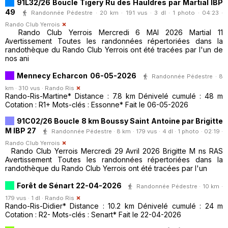
91L32/26 Boucle Tigery Ru des Hauldres par Martial IBP
49
Randonnée Pédestre · 20 km · 191 vus · 3 dl · 1 photo · 04:23 ·
Rando Club Yerrois
Rando Club Yerrois Mercredi 6 MAI 2026 Martial 11
Avertissement Toutes les randonnées répertoriées dans la
randothèque du Rando Club Yerrois ont été tracées par l'un de
nos ani
Mennecy Echarcon 06-05-2026
Randonnée Pédestre · 8
km · 310 vus ·
Rando Ris
Rando-Ris-Martine* Distance : 7.8 km Dénivelé cumulé : 48 m
Cotation : R1+ Mots-clés : Essonne* Fait le 06-05-2026
91C02/26 Boucle 8 km Boussy Saint Antoine par Brigitte
M IBP 27
Randonnée Pédestre · 8 km · 179 vus · 4 dl · 1 photo · 02:19 ·
Rando Club Yerrois
Rando Club Yerrois Mercredi 29 Avril 2026 Brigitte M ns RAS
Avertissement Toutes les randonnées répertoriées dans la
randothèque du Rando Club Yerrois ont été tracées par l'un
Forêt de Sénart 22-04-2026
Randonnée Pédestre · 10 km ·
179 vus · 1 dl ·
Rando Ris
Rando-Ris-Didier* Distance : 10.2 km Dénivelé cumulé : 24 m
Cotation : R2- Mots-clés : Senart* Fait le 22-04-2026