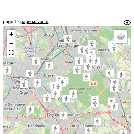
Dénivelé min/max
Auteur
Dossier
et
page 1 -
page suivante
sous-dossiers
+
Trier par
−
Horodatage
Photos