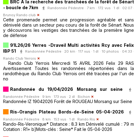
BRC A la recherche des tranchées de la forêt de Sénart
- boucle de 7km
Randonnée Pédestre · 7 km · 172 vus · 1 dl · 02:07 ·
Brunoy Rando club
Cette promenade permet une progression agréable et sans
dénivelé dans un secteur peu couru de la forêt de Sénart. Nous
y découvrons les vestiges des tranchées de la première ligne
de défense
91L26/26 Yerres -Draveil Multi activités Rcy avec Felix
IBP 51
Randonnée Pédestre · 20 km · 117 vus · 1 dl · 10 photos · 04:33 ·
Rando Club Yerrois
Rando Club Yerrois Mercredi 15 AVRIL 2026 Felix 29 RAS
Avertissement Toutes les randonnées répertoriées dans la
randothèque du Rando Club Yerrois ont été tracées par l'un de
no
Randonnée du 19/04/2026 Morsang sur seine
Randonnée Pédestre · 9 km · 173 vus · 2 dl ·
Bichon
Randonnée IZ 19042026 Forêt de ROUGEAU Morsang sur Seine
Ris-Orangis Plateau Bords-de-Seine 05-04-2026
Randonnée Pédestre · 8 km · 153 vus · 1 dl ·
Rando Ris
Rando-Ris-Veronique* Distance : 8.3 km Dénivelé cumulé : 79 m
Cotation : R1+ b]Mots-clés : Seine* Fait le 05-04-2026