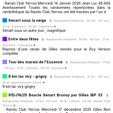
Rando Club Yerrois Mercredi 14 Janvier 2026 Jean Luc 46 RAS
Avertissement Toutes les randonnées répertoriées dans la
randothèque du Rando Club Yerrois ont été tracées par l'un d
Sénart sous la neige
Randonnée Pédestre · 20 km · 151 vus ·
20 dl · 11 photos · 04:39 ·
Chessyca
Sénart sous un autre jour , magnifique
Entre deux fêtes
Randonnée Pédestre · 19 km · 90 vus · 21 dl ·
9 photos ·
Chessyca
Reprise d'une rando de Gilles menée pour le Rcy Version
complète
Tour des marais de l'Essonne
Randonnée Pédestre · 17 km
· 170 vus · 21 dl · 2 photos · 04:00 ·
thomdul
8 km lac viry - grigny
Randonnée Pédestre · 8 km · 193 vus ·
19 dl ·
pauchard.jean-louis2
8 km lac viry-grigny
91DJ16/25 Boucle Sénart Brunoy par Gilles IBP 33
Randonnée Pédestre · 12 km · 227 vus · 18 dl · 1 photo · 02:48 ·
Rando Club
Yerrois
Rando Club Yerrois Mercredi 17 décembre 2025 Gilles Non