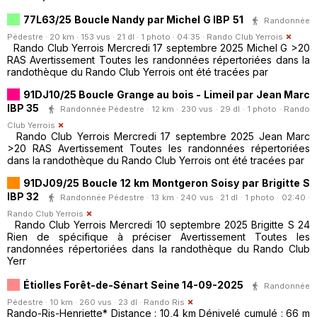
77L63/25 Boucle Nandy par Michel G IBP 51
Randonnée
Pédestre · 20 km · 153 vus · 21 dl · 1 photo · 04:35 ·
Rando Club Yerrois
Rando Club Yerrois Mercredi 17 septembre 2025 Michel G >20
RAS Avertissement Toutes les randonnées répertoriées dans la
randothèque du Rando Club Yerrois ont été tracées par
91DJ10/25 Boucle Grange au bois - Limeil par Jean Marc
IBP 35
Randonnée Pédestre · 12 km · 230 vus · 29 dl · 1 photo ·
Rando
Club Yerrois
Rando Club Yerrois Mercredi 17 septembre 2025 Jean Marc
>20 RAS Avertissement Toutes les randonnées répertoriées
dans la randothèque du Rando Club Yerrois ont été tracées par
91DJ09/25 Boucle 12 km Montgeron Soisy par Brigitte S
IBP 32
Randonnée Pédestre · 13 km · 240 vus · 21 dl · 1 photo · 02:40 ·
Rando Club Yerrois
Rando Club Yerrois Mercredi 10 septembre 2025 Brigitte S 24
Rien de spécifique à préciser Avertissement Toutes les
randonnées répertoriées dans la randothèque du Rando Club
Yerr
Étiolles Forêt-de-Sénart Seine 14-09-2025
Randonnée
Pédestre · 10 km · 260 vus · 23 dl ·
Rando Ris
Rando-Ris-Henriette* Distance : 10,4 km Dénivelé cumulé : 66 m