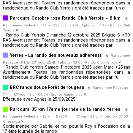
RAS Avertissement Toutes les randonnées répertoriées dans la
randothèque du Rando Club Yerrois ont été tracées par l'un d
Parcours Octobre rose Rando Club Yerrois - 8 km
Randonnée Pédestre · 7 km · 222 vus · 20 dl · 1 photo · 01:48 ·
Rando Club
Yerrois
Rando Club Yerrois Dimanche 12 octobre 2025 Brigitte S >60
RAS Avertissement Toutes les randonnées répertoriées dans la
randothèque du Rando Club Yerrois ont été tracées par
Yerres - La rando des nouveaux adhérents
Randonnée
Pédestre · 9 km · 231 vus · 22 dl · 1 photo · 02:05 ·
Rando Club Yerrois
Rando Club Yerrois Samedi 11 octobre 2025 Jean Marc >25 ras
Avertissement Toutes les randonnées répertoriées dans la
randothèque du Rando Club Yerrois ont été tracées par l'u
BRC rando douce Forêt de rougeau
Randonnée Pédestre ·
7 km · 177 vus · 15 dl · 02:04 ·
Brunoy Rando club
Effectuée avec Agnès le 25/09/2025
Parcours 35 km 17ème journée de la rando Yerres
Randonnée Pédestre · 35 km · D+230 m · 117 vus · 22 dl · 1 photo · 07:03 ·
Chessyca
Sortie menée par Gabriel et moi pour le Rcy à l'occasion de la
17 ème journée de la rando