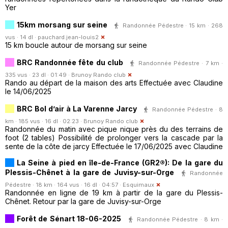
Yer
15km morsang sur seine
Randonnée Pédestre · 15 km · 268
vus · 14 dl ·
pauchard.jean-louis2
15 km boucle autour de morsang sur seine
BRC Randonnée fête du club
Randonnée Pédestre · 7 km ·
335 vus · 23 dl · 01:49 ·
Brunoy Rando club
Rando au départ de la maison des arts Effectuée avec Claudine
le 14/06/2025
BRC Bol d’air à La Varenne Jarcy
Randonnée Pédestre · 8
km · 185 vus · 16 dl · 02:23 ·
Brunoy Rando club
Randonnée du matin avec pique nique près du des terrains de
foot (2 tables) Possibilité de prolonger vers la cascade par la
sente de la côte de jarcy Effectuée le 17/06/2025 avec Claudine
La Seine à pied en île-de-France (GR2®): De la gare du
Plessis-Chênet à la gare de Juvisy-sur-Orge
Randonnée
Pédestre · 18 km · 164 vus · 16 dl · 04:57 ·
Esquimaux
Randonnée en ligne de 19 km à partir de la gare du Plessis-
Chênet. Retour par la gare de Juvisy-sur-Orge
Forêt de Sénart 18-06-2025
Randonnée Pédestre · 8 km ·