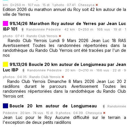
km · D+250 m · 107 vus · 15 dl · 1 photo · 07:41 ·
Chessyca
Edition 2026 du marathon annuel du Rcy soit 42 km autour de la
ville de Yerres
91L14/26 Marathon Rcy autour de Yerres par Jean Luc
IBP 101
Randonnée Pédestre · 42 km · D+250 m · 168 vus · 19 dl · 1
photo · 07:41 ·
Rando Club Yerrois
Rando Club Yerrois Lundi 9 Mars 2026 Jean Luc 18 RAS
Avertissement Toutes les randonnées répertoriées dans la
randothèque du Rando Club Yerrois ont été tracées par l'un de
nos
91L13/26 Boucle 20 km autour de Longjumeau par Jean
Luc IBP
Randonnée Pédestre · 20 km · D+210 m · 168 vus · 22 dl · 9
photos · 04:35 ·
Rando Club Yerrois
Rando Club Yerrois Dimanche 8 Mars 2026 Jean Luc 20 2
raidillons durant le parcours Avertissement Toutes les
randonnées répertoriées dans la randothèque du Rando Club
Yerrois ont
Boucle 20 km autour de Longjumeau
Randonnée
Pédestre · 20 km · 74 vus · 15 dl · 9 photos · 04:39 ·
Chessyca
Jean Luc pour le Rcy Aucune difficulté sur le terrain a
l'exception de deux petits raidillons