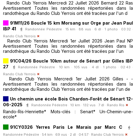
Rando Club Yerrois Mercredi 22 Juillet 2026 Bernard 22 Ras
Avertissement Toutes les randonnées répertoriées dans la
randothèque du Rando Club Yerrois ont été tracées par l'un d
91M11/26 Boucle 15 km Morsang sur Orge par Jean Paul
IBP 41
Randonnée Pédestre · 15 km · 88 vus · 6 dl · 1 photo · 03:32 ·
Rando Club Yerrois
Rando Club Yerrois Mercredi 1er Juillet 2026 Jean Paul NP
Avertissement Toutes les randonnées répertoriées dans la
randothèque du Rando Club Yerrois ont été tracées par l'un
91C04/26 Boucle 10km autour de Sénart par Gilles IBP
27
Randonnée Pédestre · 10 km · 105 vus · 4 dl · 1 photo · 02:43 ·
Rando Club Yerrois
Rando Club Yerrois Mercredi 1er Juillet 2026 Gilles - -
Avertissement Toutes les randonnées répertoriées dans la
randothèque du Rando Club Yerrois ont été tracées par l'un de
Un chemin une école Bois Chardon-Forêt de Sénart 12-
06-2025
Randonnée Pédestre · 10 km · 132 vus · 7 dl ·
Rando Ris
Rando-Ris-Henriette* Mots-clés : Senart* Un-Chemin-une-
ecole*
91CY0326 Yerres Paris Le Marais par Marc C
Randonnée Pédestre · 54 km · 69 vus · 2 dl · 04:57 ·
Rando Club Yerrois