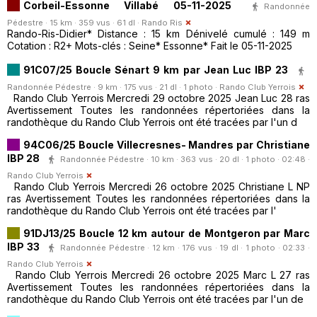
Corbeil-Essonne Villabé 05-11-2025
Randonnée
Pédestre · 15 km · 359 vus · 61 dl ·
Rando Ris
Rando-Ris-Didier* Distance : 15 km Dénivelé cumulé : 149 m
Cotation : R2+ Mots-clés : Seine* Essonne* Fait le 05-11-2025
91C07/25 Boucle Sénart 9 km par Jean Luc IBP 23
Randonnée Pédestre · 9 km · 175 vus · 21 dl · 1 photo ·
Rando Club Yerrois
Rando Club Yerrois Mercredi 29 octobre 2025 Jean Luc 28 ras
Avertissement Toutes les randonnées répertoriées dans la
randothèque du Rando Club Yerrois ont été tracées par l'un d
94C06/25 Boucle Villecresnes- Mandres par Christiane
IBP 28
Randonnée Pédestre · 10 km · 363 vus · 20 dl · 1 photo · 02:48 ·
Rando Club Yerrois
Rando Club Yerrois Mercredi 26 octobre 2025 Christiane L NP
ras Avertissement Toutes les randonnées répertoriées dans la
randothèque du Rando Club Yerrois ont été tracées par l'
91DJ13/25 Boucle 12 km autour de Montgeron par Marc
IBP 33
Randonnée Pédestre · 12 km · 176 vus · 19 dl · 1 photo · 02:33 ·
Rando Club Yerrois
Rando Club Yerrois Mercredi 26 octobre 2025 Marc L 27 ras
Avertissement Toutes les randonnées répertoriées dans la
randothèque du Rando Club Yerrois ont été tracées par l'un de