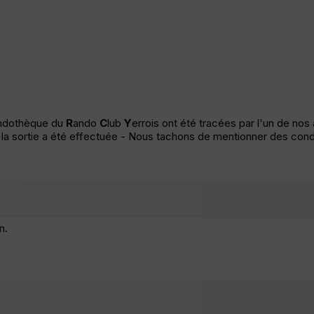
andothèque du
R
ando
C
lub
Y
errois ont été tracées par l'un de no
e la sortie a été effectuée - Nous tachons de mentionner des condi
n.