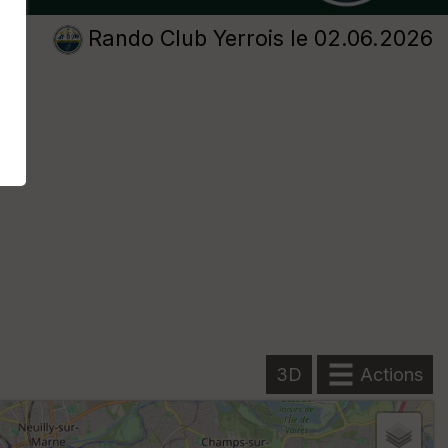
Rando Club Yerrois
le 02.06.2026
3D
Actions