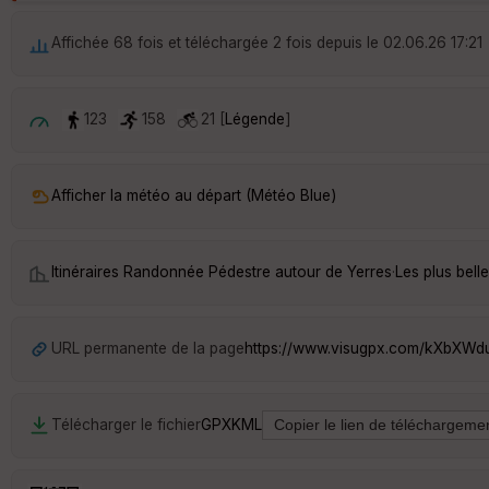
Affichée 68 fois et téléchargée 2 fois depuis le 02.06.26 17:21
123
158
21 [
Légende
]
Afficher la météo au départ (Météo Blue)
Itinéraires Randonnée Pédestre autour de
Yerres
·
Les plus bel
URL permanente de la page
https://www.visugpx.com/kXbXW
Télécharger le fichier
GPX
KML