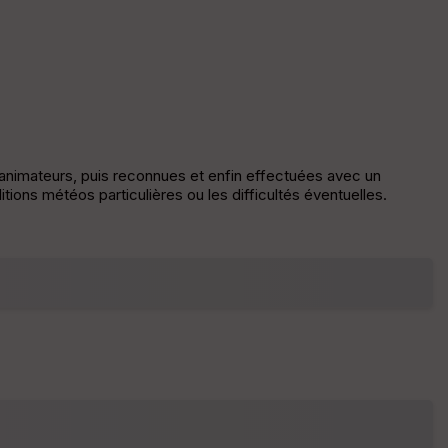
ou
le
ur
E
pa
s animateurs, puis reconnues et enfin effectuées avec un
is
tions météos particulières ou les difficultés éventuelles.
se
ur
Tr
an
sp
ar
en
ce
P