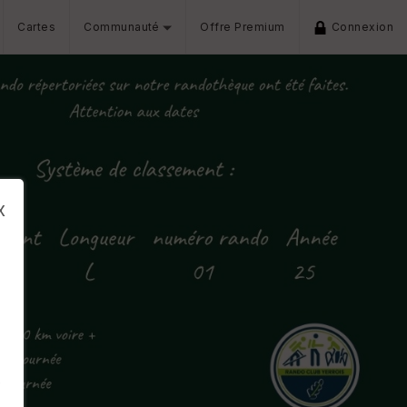
Cartes
Communauté
Offre Premium
Connexion
x
s