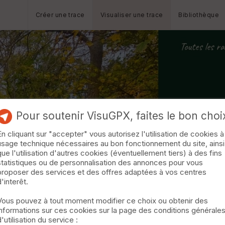
Créer une trace
Visualiser une trace
Bibliothèque
Pour soutenir VisuGPX, faites le bon choi
En cliquant sur "accepter" vous autorisez l'utilisation de cookies à
usage technique nécessaires au bon fonctionnement du site, ainsi
que l'utilisation d'autres cookies (éventuellement tiers) à des fins
statistiques ou de personnalisation des annonces pour vous
proposer des services et des offres adaptées à vos centres
d'interêt.
Vous pouvez à tout moment modifier ce choix ou obtenir des
informations sur ces cookies sur la page des conditions générale
d'utilisation du service :