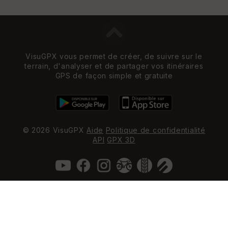
VisuGPX vous permet de créer, de suivre sur le
terrain, d'analyser et de partager vos itinéraires
GPS de façon simple et gratuite
© 2026 VisuGPX
Aide
Politique de confidentialité
API
GPX 3D