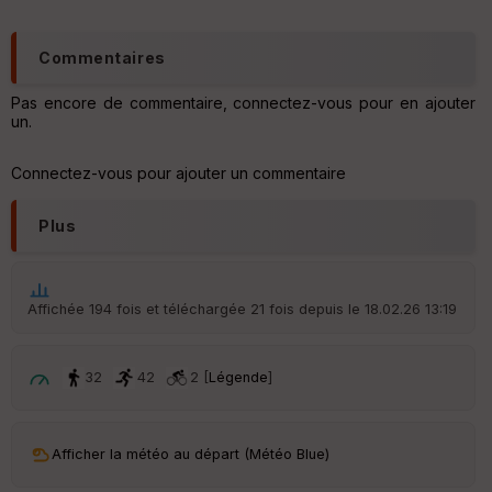
ce
Commentaires
Po
int
Pas encore de commentaire, connectez-vous pour en ajouter
illé
un.
s
Connectez-vous pour ajouter un commentaire
S
e
Plus
n
s
St
Affichée 194 fois et téléchargée 21 fois depuis le 18.02.26 13:19
re
et
Vi
32
42
2 [
Légende
]
e
w
Afficher la météo au départ (Météo Blue)