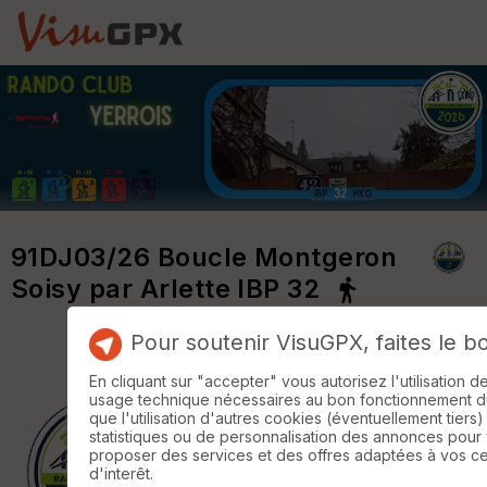
91DJ03/26 Boucle Montgeron
Soisy par Arlette IBP 32
Pour soutenir VisuGPX, faites le b
En cliquant sur "accepter" vous autorisez l'utilisation 
usage technique nécessaires au bon fonctionnement du 
que l'utilisation d'autres cookies (éventuellement tiers)
statistiques ou de personnalisation des annonces pour
proposer des services et des offres adaptées à vos c
d'interêt.