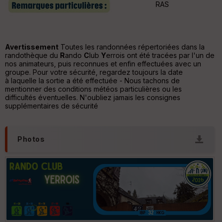
RAS
ri
v
é
e
Avertissement
Toutes les randonnées répertoriées dans la
C
randothèque du
R
ando
C
lub
Y
errois ont été tracées par l'un de
ou
nos animateurs, puis reconnues et enfin effectuées avec un
le
groupe. Pour votre sécurité, regardez toujours la date
ur
à laquelle la sortie a été effectuée - Nous tachons de
mentionner des conditions météos particulières ou les
difficultés éventuelles. N'oubliez jamais les consignes
supplémentaires de sécurité
Ep
ai
Photos
ss
eu
r
Tr
an
sp
ar
en