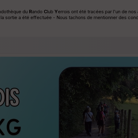
andothèque du
R
ando
C
lub
Y
errois ont été tracées par l'un de no
e la sortie a été effectuée - Nous tachons de mentionner des condi