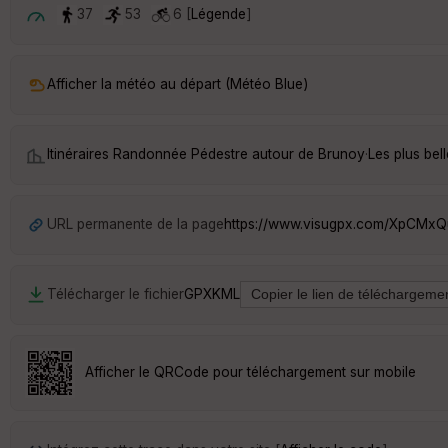
37
53
6 [
Légende
]
Afficher la météo au départ (Météo Blue)
Itinéraires Randonnée Pédestre autour de
Brunoy
·
Les plus be
URL permanente de la page
https://www.visugpx.com/XpCMxQ
Télécharger le fichier
GPX
KML
Afficher le QRCode pour téléchargement sur mobile