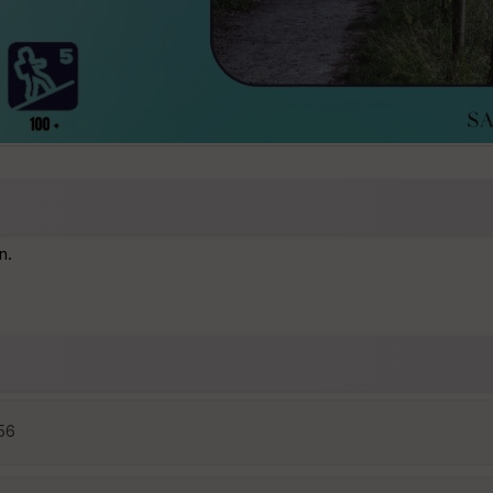
n.
:56