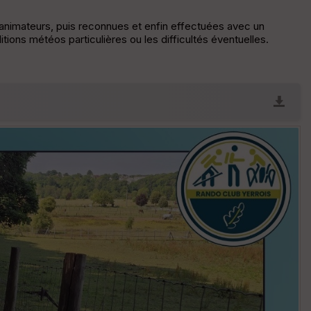
s animateurs, puis reconnues et enfin effectuées avec un
tions météos particulières ou les difficultés éventuelles.
E
pa
is
se
ur
Tr
an
sp
ar
en
ce
P
oi
nti
llé
s