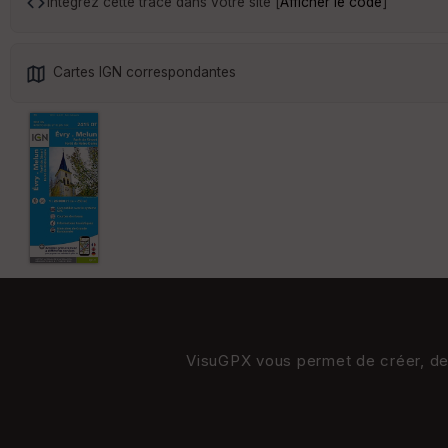
Intégrez cette trace dans votre site [
Afficher le code
]
Cartes IGN correspondantes
VisuGPX vous permet de créer, de s