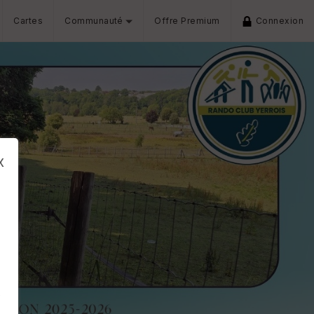
Cartes
Communauté
Offre Premium
Connexion
x
s