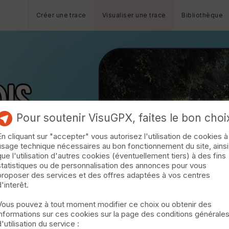
Créer une trace
Visualiser une trace
Bibliothèque
Pour soutenir VisuGPX, faites le bon choi
En cliquant sur "accepter" vous autorisez l'utilisation de cookies à
usage technique nécessaires au bon fonctionnement du site, ainsi
que l'utilisation d'autres cookies (éventuellement tiers) à des fins
statistiques ou de personnalisation des annonces pour vous
proposer des services et des offres adaptées à vos centres
d'interêt.
Vous pouvez à tout moment modifier ce choix ou obtenir des
informations sur ces cookies sur la page des conditions générale
d'utilisation du service :