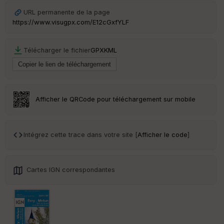
Ep
ai
URL permanente de la page
ss
https://www.visugpx.com/E12cGxfYLF
eu
r
Télécharger le fichier
GPX
KML
Tr
an
sp
ar
en
Afficher le QRCode pour téléchargement sur mobile
ce
Po
Intégrez cette trace dans votre site [
Afficher le code
]
int
illé
s
Cartes IGN correspondantes
S
e
n
s