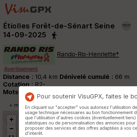
Étiolles Forêt-de-Sénart Seine
14-09-2025
Rando-Ris-Henriette*
Distance
: 10,4 km
Dénivelé cumulé
: 66 m
Cotation
: R2-
Mots-clés
:
Seine*
Senart*
Pour soutenir VisuGPX, faites le b
+
m
En cliquant sur "accepter" vous autorisez l'utilisation 
usage technique nécessaires au bon fonctionnement du 
que l'utilisation d'autres cookies (éventuellement tiers)
+
statistiques ou de personnalisation des annonces pour
−
proposer des services et des offres adaptées à vos c
d'interêt.