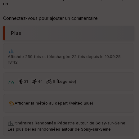
un.
Aff
ic
he
Connectez-vous pour ajouter un commentaire
r
d
é
Plus
p
ar
t
Affichée 259 fois et téléchargée 22 fois depuis le 10.09.25
ar
18:42
ri
v
é
e
31
44
6 [
Légende
]
C
ou
le
Afficher la météo au départ (Météo Blue)
ur
Itinéraires Randonnée Pédestre autour de
Soisy-sur-Seine
·
Les plus belles randonnées autour de Soisy-sur-Seine