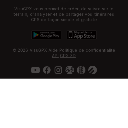
VisuGPX vous permet de créer, de suivre sur le
terrain, d'analyser et de partager vos itinéraires
GPS de façon simple et gratuite
© 2026 VisuGPX
Aide
Politique de confidentialité
API
GPX 3D