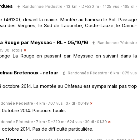
rdues
Randonnée Pédestre · 13 km · D+530 m · 1425 vus · 165 dl ·
e (46130), devant la mairie. Montée au hameau le Sol. Passage
seau des Vergnes, le Sud de Lacombe, Coste-Lauze, le Garric-
La Rouge par Meyssac - RL - 05/10/16
Randonnée Pédestre
 05:30 ·
lotois
longe La Rouge en passant par Meyssac en suivant dans la
elnau Bretenoux - retour
Randonnée Pédestre · 6 km · 875 vus
3 octobre 2014. La montée au Château est sympa mais pas trop
donnée Pédestre · 4 km · 707 vus · 37 dl · 00:49
0ctobre 2014. Parcours facile.
donnée Pédestre · 7 km · D+220 m · 624 vus · 39 dl · 01:39
ctobre 2014. Pas de difficulté particulière.
es-Vignes