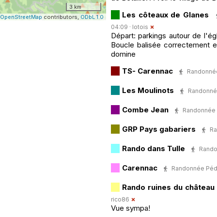
3 km
Les côteaux de Glanes
OpenStreetMap
contributors,
ODbL 1.0
04:09 ·
lotois
Départ: parkings autour de l'é
Boucle balisée correctement en
domine
TS- Carennac
Randonnée 
Les Moulinots
Randonnée 
Combe Jean
Randonnée Pé
GRP Pays gabariers
Ra
Rando dans Tulle
Randon
Carennac
Randonnée Pédes
Rando ruines du château 
rico86
Vue sympa!