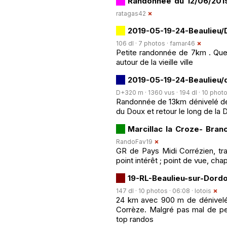
Randonnée du 12/06/2019
ratagas42
2019-05-19-24-Beaulieu/D
106 dl · 7 photos ·
famar46
Petite randonnée de 7km . Que
autour de la vieille ville
2019-05-19-24-Beaulieu/
D+320 m · 1360 vus · 194 dl · 10 photo
Randonnée de 13km dénivelé de 
du Doux et retour le long de la 
Marcillac la Croze- Branc
RandoFav19
GR de Pays Midi Corrézien, trac
point intérêt ; point de vue, cha
19-RL-Beaulieu-sur-Dord
147 dl · 10 photos · 06:08 ·
lotois
24 km avec 900 m de dénivelé ,
Corrèze. Malgré pas mal de pe
top randos