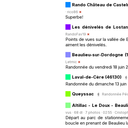
Rando Château de Castel
·
rico86
Superbe!
Les dénivelés de Losta
RandoFav19
Points de vues sur la vallée de 
aiment les dénivelés.
Beaulieu-sur-Dordogne (
Letmic
Randonnée du vendredi 18 juin 
Laval-de-Cère (46130)
Randonnée du dimanche 13 juin 2
Queyssac
Randonnée Pédes
Altillac - Le Doux - Beau
vus · 68 dl · 7 photos · 02:55 ·
Cristop
Départ au parc de stationnemen
boucle en prenant de Beaulieu l