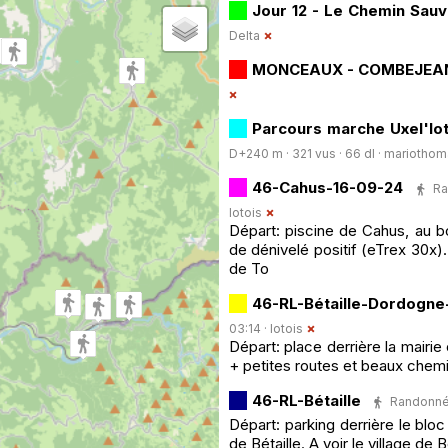
Jour 12 - Le Chemin Sau
Delta
MONCEAUX - COMBEJEA
Parcours marche Uxel'lo
D+240 m · 321 vus · 66 dl ·
mariotho
46-Cahus-16-09-24
Ra
lotois
Départ: piscine de Cahus, au b
de dénivelé positif (eTrex 30x).
de To
46-RL-Bétaille-Dordogne
03:14 ·
lotois
Départ: place derrière la mairi
+ petites routes et beaux chemins
46-RL-Bétaille
Randonnée 
Départ: parking derrière le bl
de Bétaille. A voir le village de 