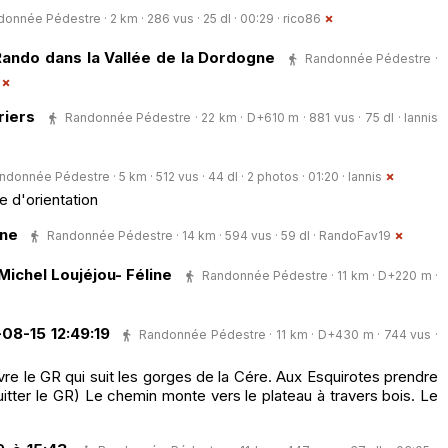
onnée Pédestre · 2 km · 286 vus · 25 dl · 00:29 ·
rico86
 Rando dans la Vallée de la Dordogne
Randonnée Pédestre ·
riers
Randonnée Pédestre · 22 km · D+610 m · 881 vus · 75 dl ·
Iannis
ndonnée Pédestre · 5 km · 512 vus · 44 dl · 2 photos · 01:20 ·
Iannis
e d'orientation
nne
Randonnée Pédestre · 14 km · 594 vus · 59 dl ·
RandoFav19
ichel Loujéjou- Féline
Randonnée Pédestre · 11 km · D+220 m ·
08-15 12:49:19
Randonnée Pédestre · 11 km · D+430 m · 744 vus ·
ivre le GR qui suit les gorges de la Cére. Aux Esquirotes prendre
uitter le GR) Le chemin monte vers le plateau à travers bois. Le