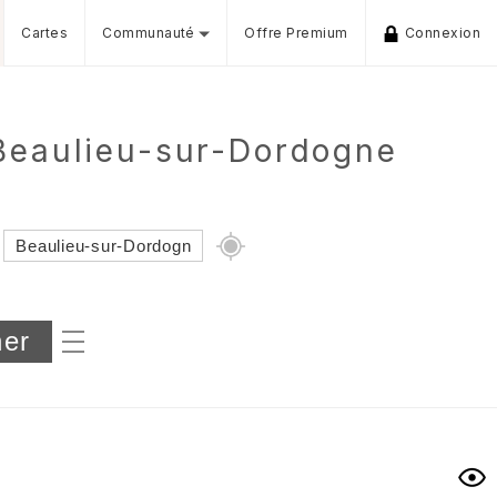
Cartes
Communauté
Offre Premium
Connexion
 Beaulieu-sur-Dordogne
Dénivelé min/max
iers