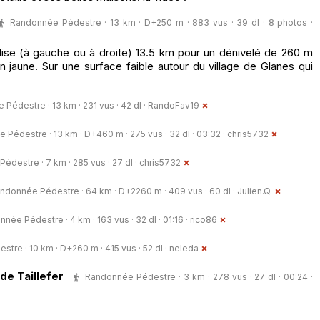
Randonnée Pédestre · 13 km · D+250 m · 883 vus · 39 dl · 8 photos ·
glise (à gauche ou à droite) 13.5 km pour un dénivelé de 260 m
 jaune. Sur une surface faible autour du village de Glanes qui
Pédestre · 13 km · 231 vus · 42 dl ·
RandoFav19
Pédestre · 13 km · D+460 m · 275 vus · 32 dl · 03:32 ·
chris5732
destre · 7 km · 285 vus · 27 dl ·
chris5732
ndonnée Pédestre · 64 km · D+2260 m · 409 vus · 60 dl ·
Julien.Q.
née Pédestre · 4 km · 163 vus · 32 dl · 01:16 ·
rico86
tre · 10 km · D+260 m · 415 vus · 52 dl ·
neleda
de Taillefer
Randonnée Pédestre · 3 km · 278 vus · 27 dl · 00:24 ·