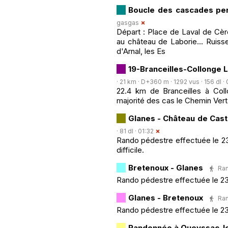
Boucle des cascades pe
gasgas
Départ : Place de Laval de Cèr
au château de Laborie... Ruis
d'Arnal, les Es
19-Branceilles-Collonge 
· 21 km · D+360 m · 1292 vus · 156 dl ·
22.4 km de Branceilles à Col
majorité des cas le Chemin Vert
Glanes - Château de Cast
· 81 dl · 01:32
Rando pédestre effectuée le 2
difficile.
Bretenoux - Glanes
Ran
Rando pédestre effectuée le 23 
Glanes - Bretenoux
Ran
Rando pédestre effectuée le 23 o
Randonnée à Queyssac-l