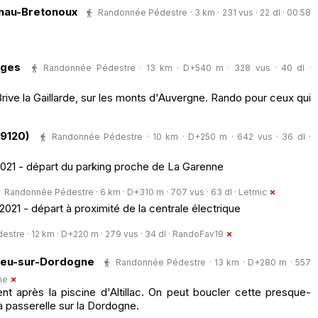
nau-Bretonoux
Randonnée Pédestre · 3 km · 231 vus · 22 dl · 00:58
nges
Randonnée Pédestre · 13 km · D+540 m · 328 vus · 40 dl ·
Brive la Gaillarde, sur les monts d'Auvergne. Rando pour ceux qui
19120)
Randonnée Pédestre · 10 km · D+250 m · 642 vus · 36 dl ·
2021 - départ du parking proche de La Garenne
Randonnée Pédestre · 6 km · D+310 m · 707 vus · 63 dl ·
Letmic
021 - départ à proximité de la centrale électrique
tre · 12 km · D+220 m · 279 vus · 34 dl ·
RandoFav19
lieu-sur-Dordogne
Randonnée Pédestre · 13 km · D+280 m · 557
he
t après la piscine d'Altillac. On peut boucler cette presque-
a passerelle sur la Dordogne.