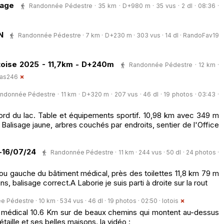
vage
Randonnée Pédestre · 35 km · D+980 m · 35 vus · 2 dl · 08:36 ·
N
Randonnée Pédestre · 7 km · D+230 m · 303 vus · 14 dl ·
RandoFav19
toise 2025 - 11,7km - D+240m
Randonnée Pédestre · 12 km ·
mas246
ndonnée Pédestre · 11 km · D+320 m · 207 vus · 46 dl · 19 photos · 03:43 ·
ord du lac. Table et équipements sportif. 10,98 km avec 349 m
 Balisage jaune, arbres couchés par endroits, sentier de l'Office
-16/07/24
Randonnée Pédestre · 11 km · 244 vus · 50 dl · 24 photos ·
e ou gauche du bâtiment médical, près des toilettes 11,8 km 79 m
, balisage correct.A Laborie je suis parti à droite sur la rout
Pédestre · 10 km · 534 vus · 46 dl · 19 photos · 02:50 ·
lotois
oc médical 10.6 Km sur de beaux chemins qui montent au-dessus
Bétaille et ses belles maisons. la vidéo :