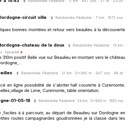
 à 15:43
Randonnée Pédestre · 11 km · 447 vus · 37 dl · 03:05 ·
ordogne-circuit ville
Randonnée Pédestre · 7 km · 1572 vus ·
lques bonnes montées et retour vers beaulieu à la découverte
dordogne-chateau de la doux
Randonnée Pédestre · 13 km ·
s ·
famar46
310m positif Belle vue sur Beaulieu en montant vers le château
Dordogne, .
eilles
Randonnée Pédestre · 21 km · D+360 m · 347 vus · 48 dl ·
é en ligne possibilité de s'abriter hall couverte à Curemonte.
pelles,village de Lime, Curemonte, table orientation.
ogne-01-05-18
Randonnée Pédestre · 24 km · D+900 m · 1552 vus ·
faciles à à parcourir, au départ de Beaulieu sur Dordogne en
tites routes campagnardes goudronnées je la classe dans les