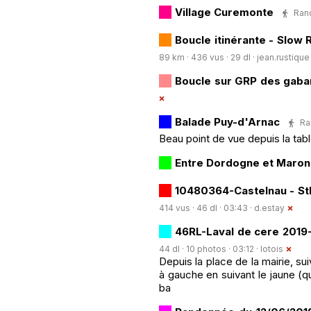
Village Curemonte
Rand
Boucle itinérante - Slow
89 km · 436 vus · 29 dl ·
jean.rustique
Boucle sur GRP des gaba
Balade Puy-d'Arnac
Ra
Beau point de vue depuis la tabl
Entre Dordogne et Maro
10480364-Castelnau - StM
414 vus · 46 dl · 03:43 ·
d.estay
46RL-Laval de cere 2019-
44 dl · 10 photos · 03:12 ·
lotois
Depuis la place de la mairie, su
à gauche en suivant le jaune (q
ba