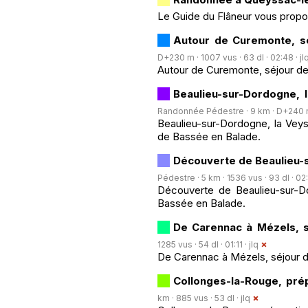
Le Guide du Flâneur vous prop
Autour de Curemonte, s
D+230 m · 1007 vus · 63 dl · 02:48 ·
jl
Autour de Curemonte, séjour de
Beaulieu-sur-Dordogne, l
Randonnée Pédestre · 9 km · D+240 m 
Beaulieu-sur-Dordogne, la Veyss
de Bassée en Balade.
Découverte de Beaulieu-
Pédestre · 5 km · 1536 vus · 93 dl · 02
Découverte de Beaulieu-sur-Do
Bassée en Balade.
De Carennac à Mézels, s
1285 vus · 54 dl · 01:11 ·
jlq
De Carennac à Mézels, séjour d
Collonges-la-Rouge, pré
km · 885 vus · 53 dl ·
jlq