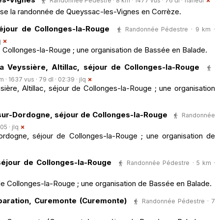
Randonnée Pédestre · 8 km · 1477 vus · 76 dl ·
flaneur
ose la randonnée de Queyssac-les-Vignes en Corrèze.
éjour de Collonges-la-Rouge
Randonnée Pédestre · 9 km ·
q
 Collonges-la-Rouge ; une organisation de Bassée en Balade.
a Veyssière, Altillac, séjour de Collonges-la-Rouge
· 1637 vus · 79 dl · 02:39 ·
jlq
ière, Altillac, séjour de Collonges-la-Rouge ; une organisation
sur-Dordogne, séjour de Collonges-la-Rouge
Randonnée
:05 ·
jlq
rdogne, séjour de Collonges-la-Rouge ; une organisation de
éjour de Collonges-la-Rouge
Randonnée Pédestre · 5 km ·
e Collonges-la-Rouge ; une organisation de Bassée en Balade.
paration, Curemonte (Curemonte)
Randonnée Pédestre · 7