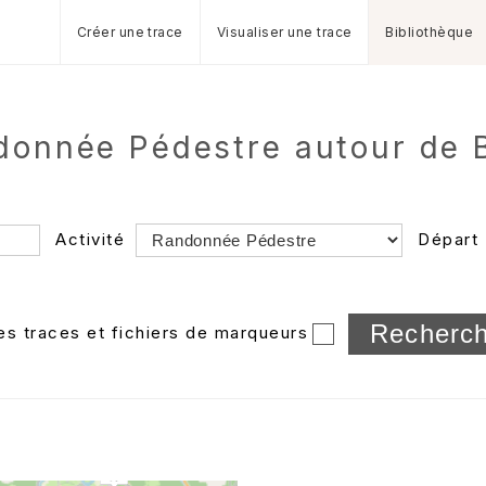
Créer une trace
Visualiser une trace
Bibliothèque
ndonnée Pédestre autour de
Activité
Départ
Longueur min/max
les traces et fichiers de marqueurs
Dossier
et sous-doss
Trier par
Horodatage
Photos