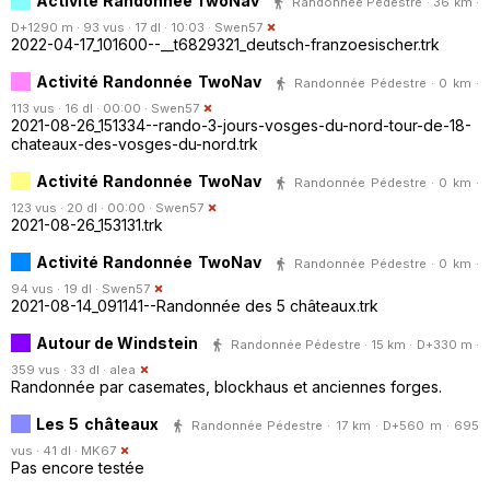
Activité Randonnée TwoNav
Randonnée Pédestre · 36 km ·
D+1290 m · 93 vus · 17 dl · 10:03 ·
Swen57
2022-04-17_101600--__t6829321_deutsch-franzoesischer.trk
Activité Randonnée TwoNav
Randonnée Pédestre · 0 km ·
113 vus · 16 dl · 00:00 ·
Swen57
2021-08-26_151334--rando-3-jours-vosges-du-nord-tour-de-18-
chateaux-des-vosges-du-nord.trk
Activité Randonnée TwoNav
Randonnée Pédestre · 0 km ·
123 vus · 20 dl · 00:00 ·
Swen57
2021-08-26_153131.trk
Activité Randonnée TwoNav
Randonnée Pédestre · 0 km ·
94 vus · 19 dl ·
Swen57
2021-08-14_091141--Randonnée des 5 châteaux.trk
Autour de Windstein
Randonnée Pédestre · 15 km · D+330 m ·
359 vus · 33 dl ·
alea
Randonnée par casemates, blockhaus et anciennes forges.
Les 5 châteaux
Randonnée Pédestre · 17 km · D+560 m · 695
vus · 41 dl ·
MK67
Pas encore testée