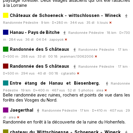
paysage forestier. Deux villages alsaciens qui ont été rattachés
à la Lorraine
Châteaux de Schoeneck - wittschlossen - Wineck
Randonnée Pédestre · 9 km · D+280 m · 344 vus · 35 dl ·
li.louis
Hanau - Pays de Bitche
Randonnée Pédestre · 18 km · D+730
m · 284 vus · 36 dl · 04:04 ·
zapoyok
Randonnée des 5 châteaux
Randonnée Pédestre · 17 km ·
D+500 m · 288 vus · 33 dl · 00:18 ·
jeanmarc13062006
Randonnée des 5 châteaux
Randonnée Pédestre · 17 km ·
D+500 m · 294 vus · 40 dl · 00:18 ·
cgtarallo
Entre étang de Hanau et Biesenberg.
Randonnée
Pédestre · 19 km · D+400 m · 467 vus · 52 dl · 5 photos ·
alea
Belle randonnée avec ruines, rochers et points de vue dans les
forêts des Vosges du Nord.
Jaegerthal
Randonnée Pédestre · 17 km · D+410 m · 407 vus · 29
dl ·
alea
Randonnée en forêt à la découverte de la ruine du Hohenfels.
chateau du Wittschioesse - Schoeneck - Wineck