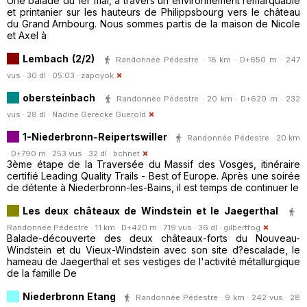
Une balade du 1er mai, à travers un environnement remarquable
et printanier sur les hauteurs de Philippsbourg vers le château
du Grand Arnbourg. Nous sommes partis de la maison de Nicole
et Axel à
Lembach (2/2)
Randonnée Pédestre · 18 km · D+650 m · 247
vus · 30 dl · 05:03 ·
zapoyok
obersteinbach
Randonnée Pédestre · 20 km · D+620 m · 232
vus · 28 dl ·
Nadine.Gerecke Guerold
1-Niederbronn-Reipertswiller
Randonnée Pédestre · 20 km
· D+790 m · 253 vus · 32 dl ·
bchnet
3ème étape de la Traversée du Massif des Vosges, itinéraire
certifié Leading Quality Trails - Best of Europe. Après une soirée
de détente à Niederbronn-les-Bains, il est temps de continuer le
Les deux châteaux de Windstein et le Jaegerthal
Randonnée Pédestre · 11 km · D+420 m · 719 vus · 36 dl ·
gilbertfog
Balade-découverte des deux châteaux-forts du Nouveau-
Windstein et du Vieux-Windstein avec son site d?escalade, le
hameau de Jaegerthal et ses vestiges de l'activité métallurgique
de la famille De
Niederbronn Etang
Randonnée Pédestre · 9 km · 242 vus · 28