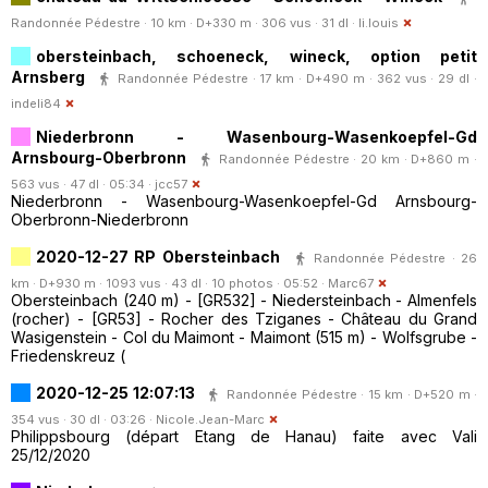
Randonnée Pédestre · 10 km · D+330 m · 306 vus · 31 dl ·
li.louis
obersteinbach, schoeneck, wineck, option petit
Arnsberg
Randonnée Pédestre · 17 km · D+490 m · 362 vus · 29 dl ·
indeli84
Niederbronn - Wasenbourg-Wasenkoepfel-Gd
Arnsbourg-Oberbronn
Randonnée Pédestre · 20 km · D+860 m ·
563 vus · 47 dl · 05:34 ·
jcc57
Niederbronn - Wasenbourg-Wasenkoepfel-Gd Arnsbourg-
Oberbronn-Niederbronn
2020-12-27 RP Obersteinbach
Randonnée Pédestre · 26
km · D+930 m · 1093 vus · 43 dl · 10 photos · 05:52 ·
Marc67
Obersteinbach (240 m) - [GR532] - Niedersteinbach - Almenfels
(rocher) - [GR53] - Rocher des Tziganes - Château du Grand
Wasigenstein - Col du Maimont - Maimont (515 m) - Wolfsgrube -
Friedenskreuz (
2020-12-25 12:07:13
Randonnée Pédestre · 15 km · D+520 m ·
354 vus · 30 dl · 03:26 ·
Nicole.Jean-Marc
Philippsbourg (départ Etang de Hanau) faite avec Vali
25/12/2020