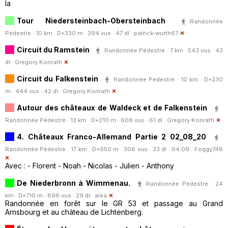
la
Tour Niedersteinbach-Obersteinbach
Randonnée
Pédestre · 10 km · D+330 m · 394 vus · 47 dl ·
patrick-wurth67
Circuit du Ramstein
Randonnée Pédestre · 7 km · 543 vus · 43
dl ·
Gregory.Konrath
Circuit du Falkenstein
Randonnée Pédestre · 10 km · D+230
m · 444 vus · 42 dl ·
Gregory.Konrath
Autour des châteaux de Waldeck et de Falkenstein
Randonnée Pédestre · 13 km · D+210 m · 608 vus · 61 dl ·
Gregory.Konrath
4. Châteaux Franco-Allemand Partie 2 02_08_20
Randonnée Pédestre · 17 km · D+650 m · 308 vus · 33 dl · 04:09 ·
Foggy748
Avec : - Florent - Noah - Nicolas - Julien - Anthony
De Niederbronn à Wimmenau.
Randonnée Pédestre · 24
km · D+710 m · 896 vus · 29 dl ·
alea
Randonnée en forêt sur le GR 53 et passage au Grand
Arnsbourg et au château de Lichtenberg.