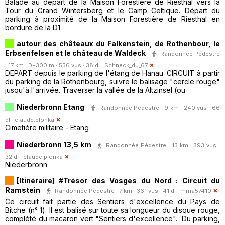
Balade au départ de la Maison Forestière de Riesthal vers la
Tour du Grand Wintersberg et le Camp Celtique. Départ du
parking à proximité de la Maison Forestière de Riesthal en
bordure de la D1
autour des châteaux du Falkenstein, de Rothenbour, le
Erbsenfelsen et le château de Waldeck
Randonnée Pédestre
· 17 km · D+300 m · 556 vus · 38 dl ·
Schneck_du_67
DEPART depuis le parking de l'étang de Hanau. CIRCUIT à partir
du parking de la Rothenbourg, suivre le balisage "cercle rouge"
jusqu'à l'arrivée. Traverser la vallée de la Altzinsel (ou
Niederbronn Etang
Randonnée Pédestre · 9 km · 240 vus · 66
dl ·
claude.plonka
Cimetière militaire - Etang
Niederbronn 13,5 km
Randonnée Pédestre · 13 km · 393 vus ·
32 dl ·
claude.plonka
Niederbronn
[Itinéraire] #Trésor des Vosges du Nord : Circuit du
Ramstein
Randonnée Pédestre · 7 km · 361 vus · 41 dl ·
mma57410
Ce circuit fait partie des Sentiers d'excellence du Pays de
Bitche (n° 1). Il est balisé sur toute sa longueur du disque rouge,
complété du macaron vert "Sentiers d'excellence". Du parking,