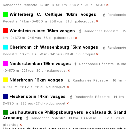
Randonnée Pédestre · 14 km · D+560 m · 364 vus · 30 dl ·
MK67
Winterberg C. Celtique 16km vosges
Randonnée
Pédestre · 17 km · D+880 m · 288 vus · 31 dl ·
p.ducroquet
Windstein ruines 16km vosges
Randonnée Pédestre · 15
km · D+670 m · 246 vus · 36 dl ·
p.ducroquet
Oberbronn ch Wassenbourg 15km vosges
Randonnée
Pédestre · 16 km · D+380 m · 341 vus · 28 dl ·
p.ducroquet
Niedersteinbarr 19km vosges
Randonnée Pédestre · 19 km
· D+570 m · 221 vus · 30 dl ·
p.ducroquet
Niderbronn 16km vosges
Randonnée Pédestre · 16 km ·
D+250 m · 281 vus · 28 dl ·
p.ducroquet
Fleckenstein 14km vosges
Randonnée Pédestre · 14 km ·
D+590 m · 223 vus · 27 dl ·
p.ducroquet
Les hauteurs de Philippsbourg vers le château du Grand
Arnbourg
Randonnée Pédestre · 13 km · D+450 m · 359 vus · 28 dl ·
gilbertfog