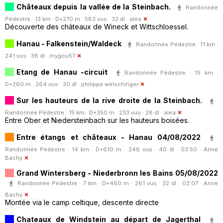
Châteaux depuis la vallée de la Steinbach.
Randonnée
Pédestre · 13 km · D+270 m · 583 vus · 32 dl ·
alea
Découverte des châteaux de Wineck et Wittschloessel.
Hanau - Falkenstein/Waldeck
Randonnée Pédestre · 11 km ·
241 vus · 38 dl ·
mygou57
Etang de Hanau -circuit
Randonnée Pédestre · 15 km ·
D+280 m · 264 vus · 30 dl ·
philippe.welschinger
Sur les hauteurs de la rive droite de la Steinbach.
Randonnée Pédestre · 15 km · D+350 m · 233 vus · 28 dl ·
alea
Entre Ober et Niedersteinbach sur les hauteurs boisées.
Entre étangs et châteaux - Hanau 04/08/2022
Randonnée Pédestre · 14 km · D+610 m · 248 vus · 40 dl · 03:50 ·
Anne
Bachy
Grand Wintersberg - Niederbronn les Bains 05/08/2022
Randonnée Pédestre · 7 km · D+460 m · 261 vus · 32 dl · 02:07 ·
Anne
Bachy
Montée via le camp celtique, descente directe
Chateaux de Windstein au départ de Jagerthal