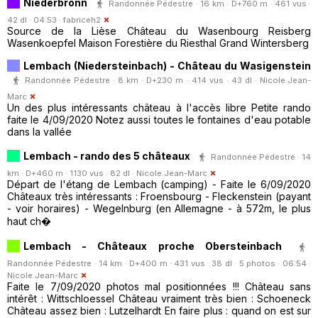
Niederbronn
Randonnée Pédestre · 16 km · D+760 m · 461 vus ·
42 dl · 04:53 ·
fabriceh2
Source de la Lièse Château du Wasenbourg Reisberg
Wasenkoepfel Maison Forestière du Riesthal Grand Wintersberg
Lembach (Niedersteinbach) - Château du Wasigenstein
Randonnée Pédestre · 8 km · D+230 m · 414 vus · 43 dl ·
Nicole.Jean-
Marc
Un des plus intéressants château à l'accès libre Petite rando
faite le 4/09/2020 Notez aussi toutes le fontaines d'eau potable
dans la vallée
Lembach - rando des 5 châteaux
Randonnée Pédestre · 14
km · D+460 m · 1130 vus · 82 dl ·
Nicole.Jean-Marc
Départ de l'étang de Lembach (camping) - Faite le 6/09/2020
Châteaux très intéressants : Froensbourg - Fleckenstein (payant
- voir horaires) - Wegelnburg (en Allemagne - à 572m, le plus
haut ch�
Lembach - Châteaux proche Obersteinbach
Randonnée Pédestre · 14 km · D+400 m · 431 vus · 38 dl · 5 photos · 06:54 ·
Nicole.Jean-Marc
Faite le 7/09/2020 photos mal positionnées !!! Château sans
intérêt : Wittschloessel Château vraiment très bien : Schoeneck
Château assez bien : Lutzelhardt En faire plus : quand on est sur