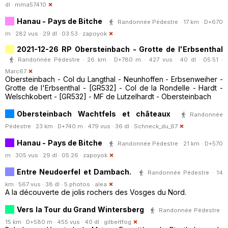
dl ·
mma57410
Hanau - Pays de Bitche
Randonnée Pédestre · 17 km · D+670
m · 282 vus · 29 dl · 03:53 ·
zapoyok
2021-12-26 RP Obersteinbach - Grotte de l'Erbsenthal
Randonnée Pédestre · 26 km · D+780 m · 427 vus · 40 dl · 05:51 ·
Marc67
Obersteinbach - Col du Langthal - Neunhoffen - Erbsenweiher -
Grotte de l'Erbsenthal - [GR532] - Col de la Rondelle - Hardt -
Welschkobert - [GR532] - MF de Lutzelhardt - Obersteinbach
Obersteinbach Wachtfels et châteaux
Randonnée
Pédestre · 23 km · D+740 m · 479 vus · 36 dl ·
Schneck_du_67
Hanau - Pays de Bitche
Randonnée Pédestre · 21 km · D+570
m · 305 vus · 29 dl · 05:26 ·
zapoyok
Entre Neudoerfel et Dambach.
Randonnée Pédestre · 14
km · 567 vus · 38 dl · 5 photos ·
alea
A la découverte de jolis rochers des Vosges du Nord.
Vers la Tour du Grand Wintersberg
Randonnée Pédestre ·
15 km · D+580 m · 455 vus · 40 dl ·
gilbertfog