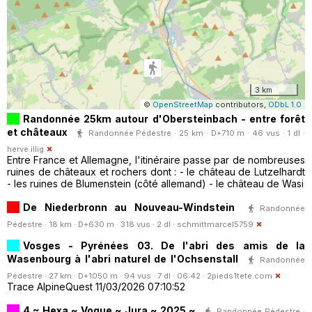
3 km
©
OpenStreetMap
contributors,
ODbL 1.0
Randonnée 25km autour d'Obersteinbach - entre forêt
et châteaux
Randonnée Pédestre · 25 km · D+710 m · 46 vus · 1 dl ·
herve.illig
Entre France et Allemagne, l'itinéraire passe par de nombreuses
ruines de châteaux et rochers dont : - le château de Lutzelhardt
- les ruines de Blumenstein (côté allemand) - le château de Wasi
De Niederbronn au Nouveau-Windstein
Randonnée
Pédestre · 18 km · D+630 m · 318 vus · 2 dl ·
schmittmarcel5759
Vosges - Pyrénées 03. De l'abri des amis de la
Wasenbourg à l'abri naturel de l'Ochsenstall
Randonnée
Pédestre · 27 km · D+1050 m · 94 vus · 7 dl · 06:42 ·
2pieds1tete.com
Trace AlpineQuest 11/03/2026 07:10:52
4 ~ Hexa ~ Vogue ~ Jura ~ 2025 ~
Randonnée Pédestre ·