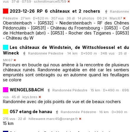
vus · 37 dl · 07:59 ·
schmittmarcel5759
2023-12-26 RP 6 châteaux et 2 rochers
Randonnée
Pédestre · 27 km · D+820 m · 307 vus · 36 dl · 14 photos · 06:24 ·
Marc67
Obersteinbach - [GR532] - Niedersteinbach - RF des Chênes
Pédonculés - [GR531] - Château du Froensbourg - [GR53] - Col
de Hichtenbach (abri) - [GR53] - Rocher des Tziganes - [GR53]
- Château du W
Les châteaux de Windstein, de Wittschloessel et du
Wineck
Randonnée Pédestre · 14 km · D+500 m · 348 vus · 25 dl ·
MK67
Parcours en boucle qui nous amène à la rencontre de plusieurs
châteaux ruinés. Randonnée agréable en été car les sentiers
empruntés sont ombragés ou en automne quand les feuillages
se colore
WENGELSBACH
Randonnée Pédestre · 15 km · D+490 m · 698
vus · 45 dl ·
krys.bres
Randonnée avec de jolis points de vue et de beaux rochers
057 etang de hanau
Randonnée Pédestre · 16 km · D+360 m ·
215 vus · 22 dl ·
hillewaere.marc45@orange.fr
15 km