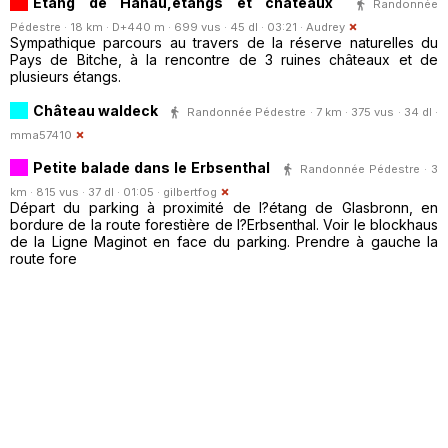
Étang de Hanau,étangs et châteaux
Randonnée
Pédestre · 18 km · D+440 m · 699 vus · 45 dl · 03:21 ·
Audrey
Sympathique parcours au travers de la réserve naturelles du
Pays de Bitche, à la rencontre de 3 ruines châteaux et de
plusieurs étangs.
Château waldeck
Randonnée Pédestre · 7 km · 375 vus · 34 dl ·
mma57410
Petite balade dans le Erbsenthal
Randonnée Pédestre · 3
km · 815 vus · 37 dl · 01:05 ·
gilbertfog
Départ du parking à proximité de l?étang de Glasbronn, en
bordure de la route forestière de l?Erbsenthal. Voir le blockhaus
de la Ligne Maginot en face du parking. Prendre à gauche la
route fore