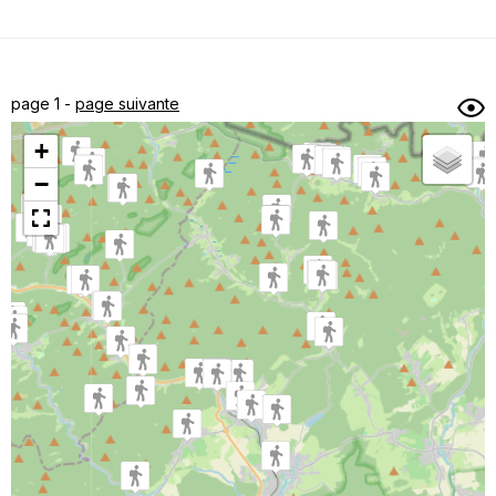
Dénivelé min/max
Auteur
Dossier
et
page 1 -
page suivante
sous-dossiers
+
Trier par
−
Horodatage
Photos