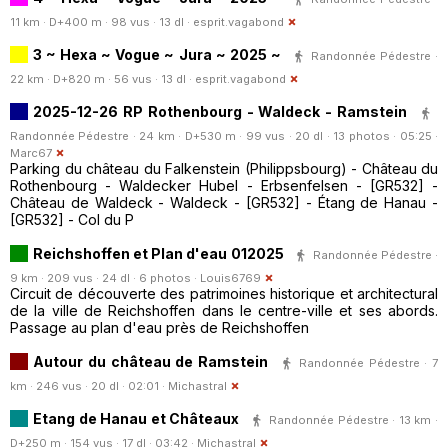
11 km · D+400 m · 98 vus · 13 dl ·
esprit.vagabond
3 ~ Hexa ~ Vogue ~ Jura ~ 2025 ~
Randonnée Pédestre ·
22 km · D+820 m · 56 vus · 13 dl ·
esprit.vagabond
2025-12-26 RP Rothenbourg - Waldeck - Ramstein
Randonnée Pédestre · 24 km · D+530 m · 99 vus · 20 dl · 13 photos · 05:25 ·
Marc67
Parking du château du Falkenstein (Philippsbourg) - Château du
Rothenbourg - Waldecker Hubel - Erbsenfelsen - [GR532] -
Château de Waldeck - Waldeck - [GR532] - Étang de Hanau -
[GR532] - Col du P
Reichshoffen et Plan d'eau 012025
Randonnée Pédestre ·
9 km · 209 vus · 24 dl · 6 photos ·
Louis6769
Circuit de découverte des patrimoines historique et architectural
de la ville de Reichshoffen dans le centre-ville et ses abords.
Passage au plan d'eau près de Reichshoffen
Autour du château de Ramstein
Randonnée Pédestre · 7
km · 246 vus · 20 dl · 02:01 ·
Michastral
Etang de Hanau et Châteaux
Randonnée Pédestre · 13 km ·
D+250 m · 154 vus · 17 dl · 03:42 ·
Michastral