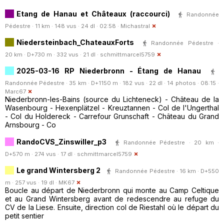
Etang de Hanau et Châteaux (raccourci)
Randonnée
Pédestre · 11 km · 148 vus · 24 dl · 02:58 ·
Michastral
Niedersteinbach_ChateauxForts
Randonnée Pédestre ·
20 km · D+730 m · 332 vus · 21 dl ·
schmittmarcel5759
2025-03-16 RP Niederbronn - Étang de Hanau
Randonnée Pédestre · 35 km · D+1150 m · 182 vus · 22 dl · 14 photos · 08:15 ·
Marc67
Niederbronn-les-Bains (source du Lichteneck) - Château de la
Wasenbourg - Hexenplätzel - Kreuztannen - Col de l'Ungerthal
- Col du Holdereck - Carrefour Grunschaft - Château du Grand
Arnsbourg - Co
RandoCVS_Zinswiller_p3
Randonnée Pédestre · 20 km ·
D+570 m · 274 vus · 17 dl ·
schmittmarcel5759
Le grand Wintersberg 2
Randonnée Pédestre · 16 km · D+550
m · 257 vus · 19 dl ·
MK67
Boucle au départ de Niederbronn qui monte au Camp Celtique
et au Grand Wintersberg avant de redescendre au refuge du
CV de la Liese. Ensuite, direction col de Riestahl où le départ du
petit sentier