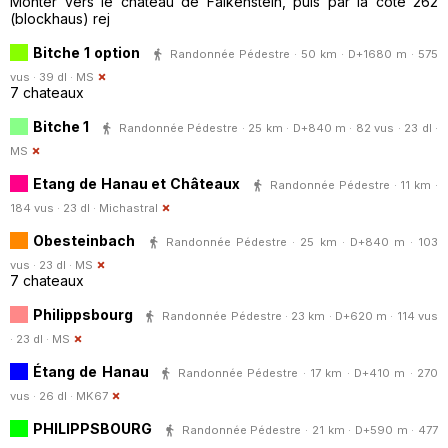
Monter vers le château de Falkenstein, puis par la cote 262
(blockhaus) rej
Bitche 1 option
Randonnée Pédestre · 50 km · D+1680 m · 575
vus · 39 dl ·
MS
7 chateaux
Bitche 1
Randonnée Pédestre · 25 km · D+840 m · 82 vus · 23 dl ·
MS
Etang de Hanau et Châteaux
Randonnée Pédestre · 11 km ·
184 vus · 23 dl ·
Michastral
Obesteinbach
Randonnée Pédestre · 25 km · D+840 m · 103
vus · 23 dl ·
MS
7 chateaux
Philippsbourg
Randonnée Pédestre · 23 km · D+620 m · 114 vus
· 23 dl ·
MS
Étang de Hanau
Randonnée Pédestre · 17 km · D+410 m · 270
vus · 26 dl ·
MK67
PHILIPPSBOURG
Randonnée Pédestre · 21 km · D+590 m · 477