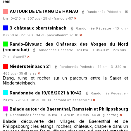
rem
AUTOUR DE L'ETANG DE HANAU
Randonnée Pédestre · 15
km · D+210 m · 307 vus · 29 dl ·
francois-57
3 châteaux obersteinbach
Randonnée Pédestre · 10 km ·
D+280 m · 275 vus · 34 dl ·
pascalhamm67310
Rando-Bivouac des Châteaux des Vosges du Nord
(reconsitué)
Randonnée Pédestre · 123 km · D+3940 m · 276 vus ·
74 dl ·
Swen57
Niedersteinbach 21
Randonnée Pédestre · 14 km · D+320 m ·
465 vus · 35 dl ·
alea
Etang, ruine et rocher sur un parcours entre la Sauer et
Niedersteinbach.
Randonnée du 19/08/2021 à 10:42
Randonnée Pédestre ·
23 km · 278 vus · 38 dl · 00:13 ·
bernard.weissbach0711
Balade autour de Baerenthal, Ramstein et Philippsbourg
Randonnée Pédestre · 15 km · D+370 m · 811 vus · 40 dl ·
gilbertfog
Balade découverte des villages de Baerenthal et de
Philippsbourg : les étangs, rochers, châteaux, chapelle dans un