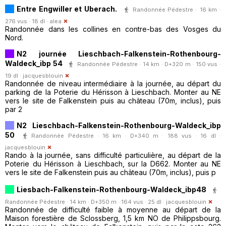
Entre Engwiller et Uberach.
Randonnée Pédestre · 16 km ·
276 vus · 18 dl ·
alea
Randonnée dans les collines en contre-bas des Vosges du
Nord.
N2 journée Lieschbach-Falkenstein-Rothenbourg-
Waldeck_ibp 54
Randonnée Pédestre · 14 km · D+320 m · 150 vus ·
19 dl ·
jacquesblouin
Randonnée de niveau intermédiaire à la journée, au départ du
parking de la Poterie du Hérisson à Lieschbach. Monter au NE
vers le site de Falkenstein puis au château (70m, inclus), puis
par 2
N2 Lieschbach-Falkenstein-Rothenbourg-Waldeck_ibp
50
Randonnée Pédestre · 16 km · D+340 m · 188 vus · 16 dl ·
jacquesblouin
Rando à la journée, sans difficulté particulière, au départ de la
Poterie du Hérisson à Lieschbach, sur la D662. Monter au NE
vers le site de Falkenstein puis au château (70m, inclus), puis p
Liesbach-Falkenstein-Rothenbourg-Waldeck_ibp48
Randonnée Pédestre · 14 km · D+350 m · 164 vus · 25 dl ·
jacquesblouin
Randonnée de difficulté faible à moyenne au départ de la
Maison forestière de Sclossberg, 1,5 km NO de Philippsbourg.