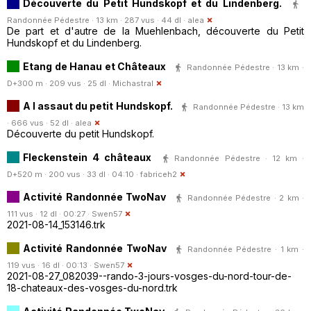
Découverte du Petit Hundskopf et du Lindenberg.
Randonnée Pédestre · 13 km · 287 vus · 44 dl ·
alea
De part et d'autre de la Muehlenbach, découverte du Petit
Hundskopf et du Lindenberg.
Etang de Hanau et Châteaux
Randonnée Pédestre · 13 km ·
D+300 m · 209 vus · 25 dl ·
Michastral
A l assaut du petit Hundskopf.
Randonnée Pédestre · 13 km
· 666 vus · 52 dl ·
alea
Découverte du petit Hundskopf.
Fleckenstein 4 châteaux
Randonnée Pédestre · 12 km ·
D+520 m · 200 vus · 33 dl · 04:10 ·
fabriceh2
Activité Randonnée TwoNav
Randonnée Pédestre · 2 km ·
111 vus · 12 dl · 00:27 ·
Swen57
2021-08-14_153146.trk
Activité Randonnée TwoNav
Randonnée Pédestre · 1 km ·
119 vus · 16 dl · 00:13 ·
Swen57
2021-08-27_082039--rando-3-jours-vosges-du-nord-tour-de-
18-chateaux-des-vosges-du-nord.trk