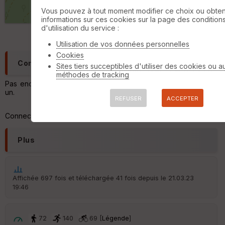
ri
500 m
Vous pouvez à tout moment modifier ce choix ou obten
q
informations sur ces cookies sur la page des condition
©
OpenStreetMap
contributors,
ODbL 1.0
u
d'utilisation du service :
e
s
Utilisation de vos données personnelles
Cookies
C
Commentaires
Sites tiers succeptibles d'utiliser des cookies ou a
o
méthodes de tracking
u
Pas encore de commentaire, connectez-vous pour en ajouter
v
un.
er
REFUSER
ACCEPTER
tu
re
Connectez-vous pour ajouter un commentaire
IG
N
Plus
Aff
ic
he
r
Affichée 697 fois et téléchargée 41 fois depuis le 21.03.23
d
19:46
é
p
ar
t
72
140
69 [
Légende
]