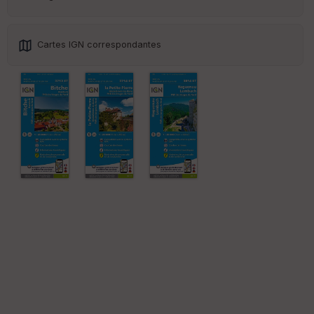
ss
eu
r
Cartes IGN correspondantes
Tr
an
sp
ar
en
ce
Po
int
illé
s
S
e
n
s
St