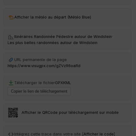
ar
ri
v
Afficher la météo au départ (Météo Blue)
é
e
Itinéraires Randonnée Pédestre autour de
Windstein
·
Fil
Les plus belles randonnées autour de Windstein
tr
e
P
URL permanente de la page
OI
https://www.visugpx.com/gZVzR6oaRd
C
Télécharger le fichier
GPX
KML
ou
le
ur
Afficher le QRCode pour téléchargement sur mobile
Ep
ai
Intégrez cette trace dans votre site [
Afficher le code
]