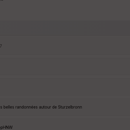
27
us belles randonnées autour de Sturzelbronn
QopHNW