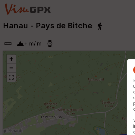
Hanau - Pays de Bitche
+
m
/
m
+
−