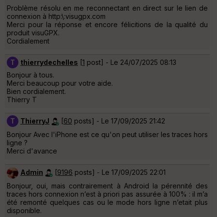
Problème résolu en me reconnectant en direct sur le lien de
connexion à http:\:visugpx.com
Merci pour la réponse et encore félicitions de la qualité du
produit visuGPX.
Cordialement
T
thierrydechelles
[
1
post] - Le 24/07/2025 08:13
Bonjour à tous.
Merci beaucoup pour votre aide.
Bien cordialement.
Thierry T
T
ThierryJ
[
60
posts] - Le 17/09/2025 21:42
Bonjour Avec l'iPhone est ce qu'on peut utiliser les traces hors
ligne ?
Merci d'avance
Admin
[
9196
posts] - Le 17/09/2025 22:01
Bonjour, oui, mais contrairement à Android la pérennité des
traces hors connexion n’est à priori pas assurée à 100% : il m’a
été remonté quelques cas ou le mode hors ligne n’etait plus
disponible.