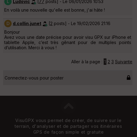
L
Ludovic
[
77
posts] - Le 06/01/2026 10:53
En voilà une nouvelle qu'elle est bonne, j'ai hâte !
D
d.collin.junet
[
2
posts] - Le 19/02/2026 21:16
Bonjour
Avez vous une date précise pour avoir visu GPX sur iPhone et
tablette Apple, c’est très gênant pour de multiples points
d’utilisation. Merci à vous !
Aller à la page :
1
2
3
Suivante
Connectez-vous pour poster
VisuGPX vous permet de créer, de suivre sur le
terrain, d'analyser et de partager vos itinéraires
GPS de façon simple et gratuite