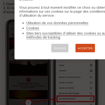
1. Ouvrez SAFARI et appelez l'url https://www.visugpx.com
Vous pouvez à tout moment modifier ce choix ou obten
2. En bas de l'écran, cliquez sur "partager" puis "Sur l'écran
informations sur ces cookies sur la page des condition
d'accueil"
d'utilisation du service :
Utilisation de vos données personnelles
Cookies
Sites tiers succeptibles d'utiliser des cookies ou a
méthodes de tracking
REFUSER
ACCEPTER