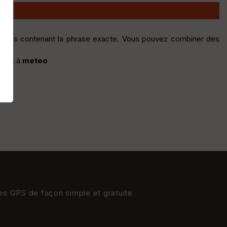
sages contenant la phrase exacte. Vous pouvez combiner des
alent à
meteo
res GPS de façon simple et gratuite