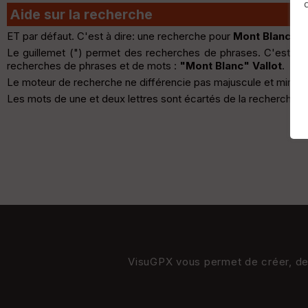
Aide sur la recherche
ET par défaut. C'est à dire: une recherche pour
Mont Blanc
ret
Le guillemet (") permet des recherches de phrases. C'est à 
recherches de phrases et de mots :
"Mont Blanc" Vallot
.
Le moteur de recherche ne différencie pas majuscule et minuscule
Les mots de une et deux lettres sont écartés de la recherche.
VisuGPX vous permet de créer, de s