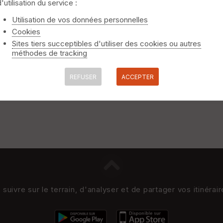
d'utilisation du service :
Utilisation de vos données personnelles
ourne tous les messages contenant ces mots n'importe où.
Cookies
dire : une recherche pour
"Mont Blanc"
retourne tous les mes
Sites tiers succeptibles d'utiliser des cookies ou autres
méthodes de tracking
, ni les accents, cédilles, etc... C'est à dire :
Météo
est équiv
 Les phrases sont conservées.
REFUSER
ACCEPTER
uivre sur le terrain, d'analyser et de partager vos itinérai