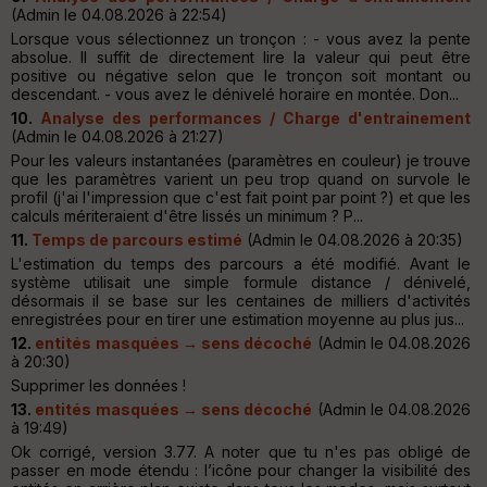
(Admin le 04.08.2026 à 22:54)
Lorsque vous sélectionnez un tronçon : - vous avez la pente
absolue. Il suffit de directement lire la valeur qui peut être
positive ou négative selon que le tronçon soit montant ou
descendant. - vous avez le dénivelé horaire en montée. Don...
10.
Analyse des performances / Charge d'entrainement
(Admin le 04.08.2026 à 21:27)
Pour les valeurs instantanées (paramètres en couleur) je trouve
que les paramètres varient un peu trop quand on survole le
profil (j'ai l'impression que c'est fait point par point ?) et que les
calculs mériteraient d'être lissés un minimum ? P...
11.
Temps de parcours estimé
(Admin le 04.08.2026 à 20:35)
L'estimation du temps des parcours a été modifié. Avant le
système utilisait une simple formule distance / dénivelé,
désormais il se base sur les centaines de milliers d'activités
enregistrées pour en tirer une estimation moyenne au plus jus...
12.
entités masquées → sens décoché
(Admin le 04.08.2026
à 20:30)
Supprimer les données !
13.
entités masquées → sens décoché
(Admin le 04.08.2026
à 19:49)
Ok corrigé, version 3.77. A noter que tu n'es pas obligé de
passer en mode étendu : l’icône pour changer la visibilité des