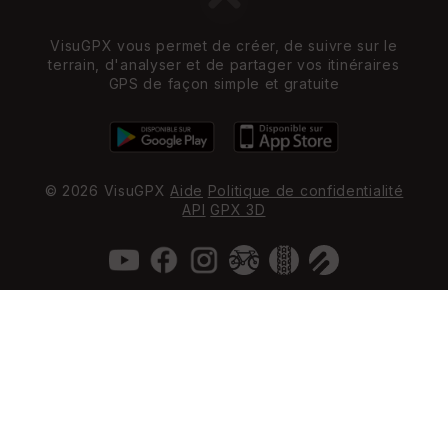
VisuGPX vous permet de créer, de suivre sur le
terrain, d'analyser et de partager vos itinéraires
GPS de façon simple et gratuite
© 2026 VisuGPX
Aide
Politique de confidentialité
API
GPX 3D