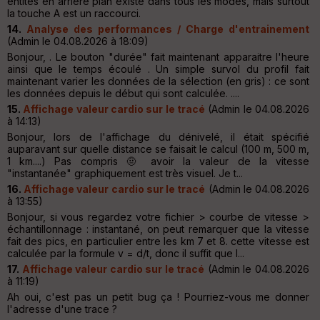
entités en arrière plan existe dans tous les modes, mais surtout
la touche A est un raccourci.
14.
Analyse des performances / Charge d'entrainement
(Admin le 04.08.2026 à 18:09)
Bonjour, . Le bouton "durée" fait maintenant apparaitre l'heure
ainsi que le temps écoulé . Un simple survol du profil fait
maintenant varier les données de la sélection (en gris) : ce sont
les données depuis le début qui sont calculée. ....
15.
Affichage valeur cardio sur le tracé
(Admin le 04.08.2026
à 14:13)
Bonjour, lors de l'affichage du dénivelé, il était spécifié
auparavant sur quelle distance se faisait le calcul (100 m, 500 m,
1 km....) Pas compris 🤨 avoir la valeur de la vitesse
"instantanée" graphiquement est très visuel. Je t...
16.
Affichage valeur cardio sur le tracé
(Admin le 04.08.2026
à 13:55)
Bonjour, si vous regardez votre fichier > courbe de vitesse >
échantillonnage : instantané, on peut remarquer que la vitesse
fait des pics, en particulier entre les km 7 et 8. cette vitesse est
calculée par la formule v = d/t, donc il suffit que l...
17.
Affichage valeur cardio sur le tracé
(Admin le 04.08.2026
à 11:19)
Ah oui, c'est pas un petit bug ça ! Pourriez-vous me donner
l'adresse d'une trace ?