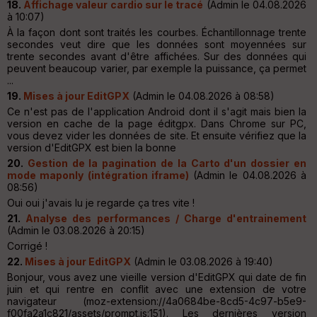
18.
Affichage valeur cardio sur le tracé
(Admin le 04.08.2026
à 10:07)
À la façon dont sont traités les courbes. Échantillonnage trente
secondes veut dire que les données sont moyennées sur
trente secondes avant d'être affichées. Sur des données qui
peuvent beaucoup varier, par exemple la puissance, ça permet
...
19.
Mises à jour EditGPX
(Admin le 04.08.2026 à 08:58)
Ce n'est pas de l'application Android dont il s'agit mais bien la
version en cache de la page éditgpx. Dans Chrome sur PC,
vous devez vider les données de site. Et ensuite vérifiez que la
version d'EditGPX est bien la bonne
20.
Gestion de la pagination de la Carto d'un dossier en
mode maponly (intégration iframe)
(Admin le 04.08.2026 à
08:56)
Oui oui j'avais lu je regarde ça tres vite !
21.
Analyse des performances / Charge d'entrainement
(Admin le 03.08.2026 à 20:15)
Corrigé !
22.
Mises à jour EditGPX
(Admin le 03.08.2026 à 19:40)
Bonjour, vous avez une vieille version d'EditGPX qui date de fin
juin et qui rentre en conflit avec une extension de votre
navigateur (moz-extension://4a0684be-8cd5-4c97-b5e9-
f00fa2a1c821/assets/prompt.js:151). Les dernières version