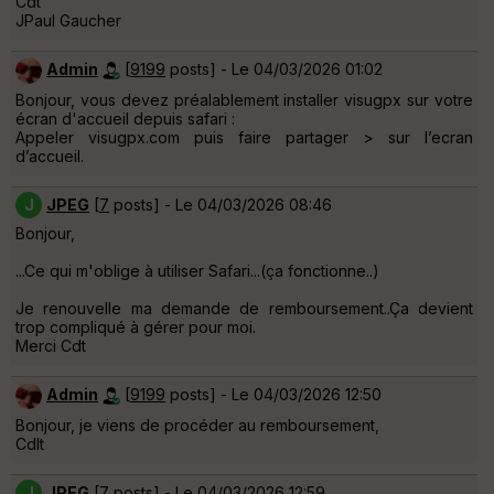
Cdt
JPaul Gaucher
Admin
[
9199
posts] - Le 04/03/2026 01:02
Bonjour, vous devez préalablement installer visugpx sur votre
écran d'accueil depuis safari :
Appeler visugpx.com puis faire partager > sur l’ecran
d’accueil.
J
JPEG
[
7
posts] - Le 04/03/2026 08:46
Bonjour,
...Ce qui m'oblige à utiliser Safari...(ça fonctionne..)
Je renouvelle ma demande de remboursement..Ça devient
trop compliqué à gérer pour moi.
Merci Cdt
Admin
[
9199
posts] - Le 04/03/2026 12:50
Bonjour, je viens de procéder au remboursement,
Cdlt
J
JPEG
[
7
posts] - Le 04/03/2026 12:59