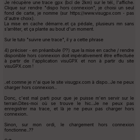
Je récupère une trace gpx (bcl de 2km) sur le tél., l'affiche.
Clique sur rendre "dispo hors connexion", je choisi un seul
fond de carte, je nomme (sur https://www.visugpx.com - pas
d'autre choix).
La mise en cache démarre..et ça pédale, plusieurs mn sans
s’arrêter, et ça plante au bout d'un moment.
Sur le tuto "suivre une trace", il y a cette phrase
4) préciser - en préambule (??) que la mise en cache / rendre
disponible hors connexion doit impérativement être effectuée
à partir de l'application visuGPX et non à partir du site
visuGPX.com !
..et comme je n'ai que le site visugpx.com à dispo...Je ne peux
charger hors connexion...
Donc, c'est mal parti pour que je puisse m'en servir sur le
terrain.Dites-moi où se trouve le hic...Je ne peux pas
enregistrer ma trace, et là je ne peux pas charger hors
connexion..
Sinon, sur mon ordi, le chargement hors connexion
fonctionne...??