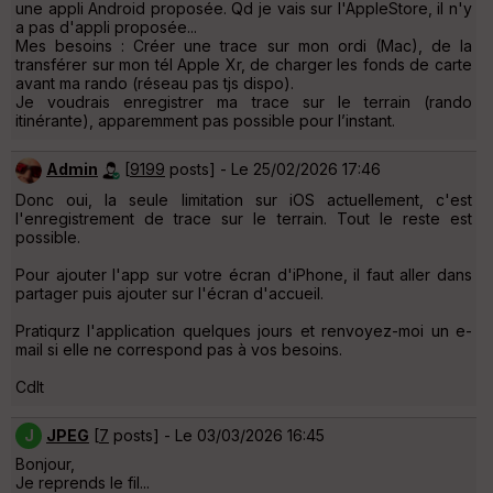
une appli Android proposée. Qd je vais sur l'AppleStore, il n'y
a pas d'appli proposée...
Mes besoins : Créer une trace sur mon ordi (Mac), de la
transférer sur mon tél Apple Xr, de charger les fonds de carte
avant ma rando (réseau pas tjs dispo).
Je voudrais enregistrer ma trace sur le terrain (rando
itinérante), apparemment pas possible pour l’instant.
Admin
[
9199
posts] - Le 25/02/2026 17:46
Donc oui, la seule limitation sur iOS actuellement, c'est
l'enregistrement de trace sur le terrain. Tout le reste est
possible.
Pour ajouter l'app sur votre écran d'iPhone, il faut aller dans
partager puis ajouter sur l'écran d'accueil.
Pratiqurz l'application quelques jours et renvoyez-moi un e-
mail si elle ne correspond pas à vos besoins.
Cdlt
J
JPEG
[
7
posts] - Le 03/03/2026 16:45
Bonjour,
Je reprends le fil...