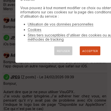
Bonjour,
Et avec navigateur Fitefox quelle est la manip ?
Vous pouvez à tout moment modifier ce choix ou obten
Merci
informations sur ces cookies sur la page des condition
d'utilisation du service :
Admin
[
9199
posts] - Le 23/02/2026 18:38
Utilisation de vos données personnelles
Bonjour, pour une installation sur quel système ?
Cookies
Sites tiers succeptibles d'utiliser des cookies ou a
J
JPEG
[
7
posts] - Le 23/02/2026 19:21
méthodes de tracking
iOs bien sur...
REFUSER
ACCEPTER
Admin
[
9199
posts] - Le 23/02/2026 19:43
Bonjour, après vérification, il n'est pas possible d'installer
l’app depuis un autre navigateur, que safari sur iOS.
J
JPEG
[
7
posts] - Le 24/02/2026 09:39
Bonjour,
Autant dire que je ne peux utiliser VisuGPX..
J'ai voulu quitter Iphigénie..J'ai adhérer hier chez vous, en
pensant qu'il n'y avait pas de problème avec iOs comme
l'indique le logo bas de page "Disponible sur AppleStore".
(Ce qui n'est pas le cas)