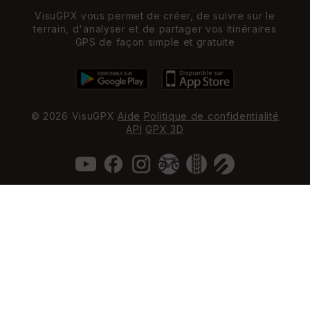
VisuGPX vous permet de créer, de suivre sur le
terrain, d'analyser et de partager vos itinéraires
GPS de façon simple et gratuite
© 2026 VisuGPX
Aide
Politique de confidentialité
API
GPX 3D