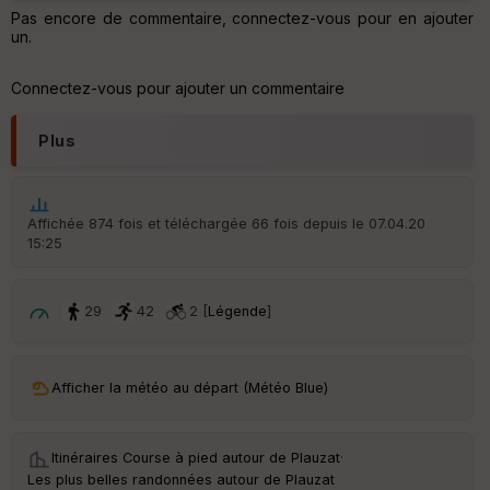
N
Pas encore de commentaire, connectez-vous pour en ajouter
un.
Aff
ic
Connectez-vous pour ajouter un commentaire
he
r
d
Plus
é
p
ar
t
Affichée 874 fois et téléchargée 66 fois depuis le 07.04.20
15:25
ar
ri
v
é
29
42
2 [
Légende
]
e
C
ou
Afficher la météo au départ (Météo Blue)
le
ur
Itinéraires Course à pied autour de
Plauzat
·
Les plus belles randonnées autour de Plauzat