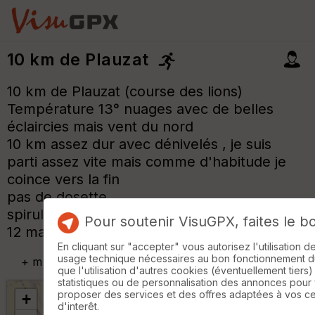
10 km de Plauzat
10 km de Plauzat (course des lions)
Température 13° nuages avec de belles
éclaircies mais vent du nord
10 km assez dur avec dénivelés , je suis
parti assez vite mais comme d'habitude je
coince vers la fin
pas de dosette
spiruline aux repas de midi a partir du jeudi
Pour soutenir VisuGPX, faites le b
12 mai 2016
En cliquant sur "accepter" vous autorisez l'utilisation 
usage technique nécessaires au bon fonctionnement du 
+
m
que l'utilisation d'autres cookies (éventuellement tiers)
statistiques ou de personnalisation des annonces pour
proposer des services et des offres adaptées à vos c
+
d'interêt.