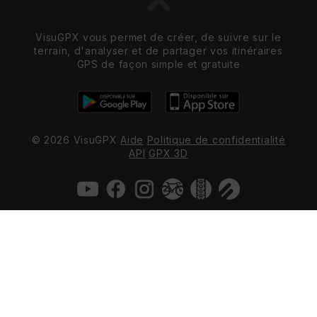
VisuGPX vous permet de créer, de suivre sur le
terrain, d'analyser et de partager vos itinéraires
GPS de façon simple et gratuite
© 2026 VisuGPX
Aide
Politique de confidentialité
API
GPX 3D