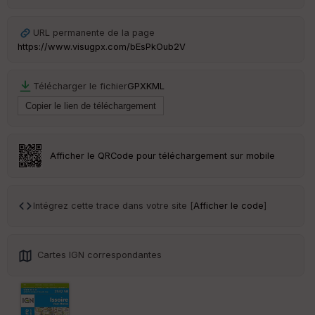
Ep
URL permanente de la page
ai
https://www.visugpx.com/bEsPkOub2V
ss
eu
r
Télécharger le fichier
GPX
KML
Tr
an
sp
ar
Afficher le QRCode pour téléchargement sur mobile
en
ce
Intégrez cette trace dans votre site [
Afficher le code
]
Po
int
illé
s
Cartes IGN correspondantes
S
e
n