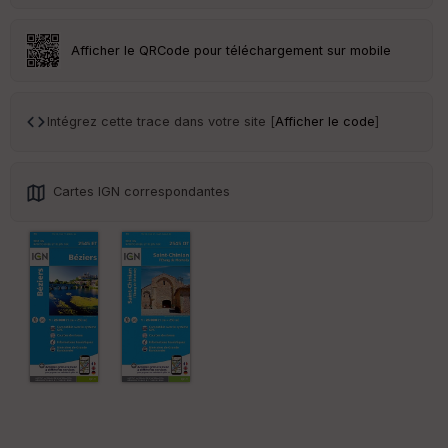
an
sp
ar
Afficher le QRCode pour téléchargement sur mobile
en
ce
Intégrez cette trace dans votre site [
Afficher le code
]
Po
int
illé
s
Cartes IGN correspondantes
S
e
n
s
St
re
et
Vi
e
w