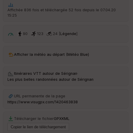
ar
t
Affichée 836 fois et téléchargée 52 fois depuis le 07.04.20
15:25
ar
ri
v
é
90
123
24 [
Légende
]
e
C
ou
Afficher la météo au départ (Météo Blue)
le
ur
Itinéraires VTT autour de
Sérignan
·
Les plus belles randonnées autour de Sérignan
Ep
URL permanente de la page
ai
https://www.visugpx.com/1420463838
ss
eu
r
Télécharger le fichier
GPX
KML
Tr