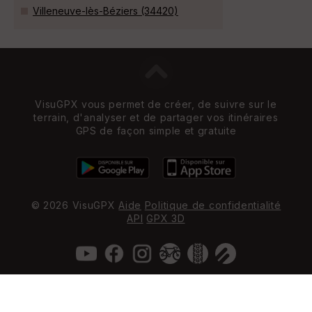
Villeneuve-lès-Béziers (34420)
VisuGPX vous permet de créer, de suivre sur le
terrain, d'analyser et de partager vos itinéraires
GPS de façon simple et gratuite
© 2026 VisuGPX
Aide
Politique de confidentialité
API
GPX 3D