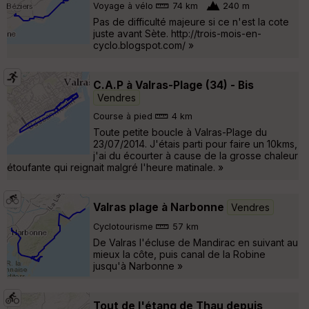
Voyage à vélo
74 km
240 m
Pas de difficulté majeure si ce n'est la cote
juste avant Sète. http://trois-mois-en-
cyclo.blogspot.com/ »
C.A.P à Valras-Plage (34) - Bis
Vendres
Course à pied
4 km
Toute petite boucle à Valras-Plage du
23/07/2014. J'étais parti pour faire un 10kms,
j'ai du écourter à cause de la grosse chaleur
étoufante qui reignait malgré l'heure matinale. »
Valras plage à Narbonne
Vendres
Cyclotourisme
57 km
De Valras l'écluse de Mandirac en suivant au
mieux la côte, puis canal de la Robine
jusqu'à Narbonne »
Tout de l'étang de Thau depuis