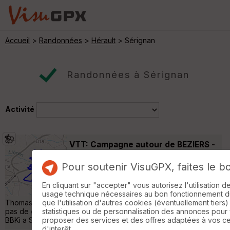
Accueil
>
Randonnées
>
Hérault
> Sérignan
Randonnées à Sérignan
Activité
VTT: Campagne autour de BEZIERS -
Villeneuve-lès-Béziers
Pour soutenir VisuGPX, faites le b
VTT à assistance électrique
45 km
Trace tres sympa , qui vous fera découvrir
En cliquant sur "accepter" vous autorisez l'utilisation 
les campagnes biterroise, Bourbaki , Saint
usage technique nécessaires au bon fonctionnement du 
Thomas , une partie du vignobles biterrois .Trace tres agréable
que l'utilisation d'autres cookies (éventuellement tiers)
pas de grosse difficultés , quasi pas de route (uniquement de
statistiques ou de personnalisation des annonces pour
BBKi a St Thomas) , chemin , monotrace au RDV . »
proposer des services et des offres adaptées à vos c
d'interêt.