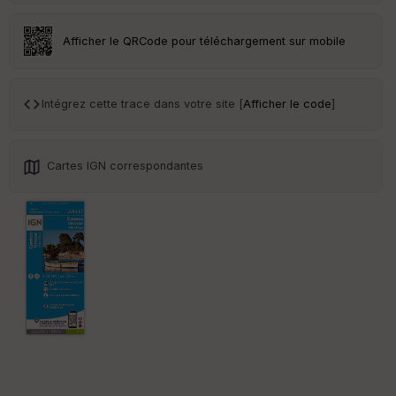
an
sp
ar
Afficher le QRCode pour téléchargement sur mobile
en
ce
Intégrez cette trace dans votre site [
Afficher le code
]
Po
int
illé
s
Cartes IGN correspondantes
S
e
n
s
St
re
et
Vi
e
w