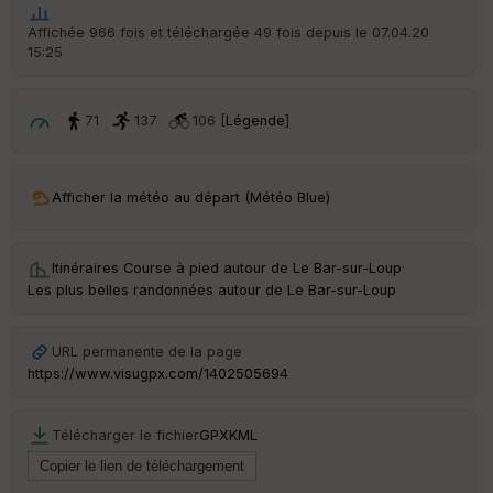
t
Affichée 966 fois et téléchargée 49 fois depuis le 07.04.20
15:25
ar
ri
v
é
71
137
106 [
Légende
]
e
C
ou
Afficher la météo au départ (Météo Blue)
le
ur
Itinéraires Course à pied autour de
Le Bar-sur-Loup
·
Les plus belles randonnées autour de Le Bar-sur-Loup
Ep
URL permanente de la page
ai
https://www.visugpx.com/1402505694
ss
eu
r
Télécharger le fichier
GPX
KML
Tr