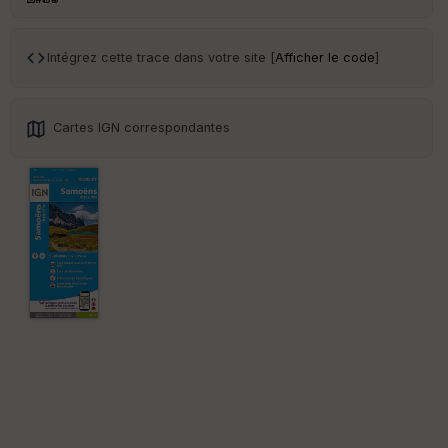
ce
Intégrez cette trace dans votre site [
Afficher le code
]
Po
int
illé
s
Cartes IGN correspondantes
S
e
n
s
St
re
et
Vi
e
w