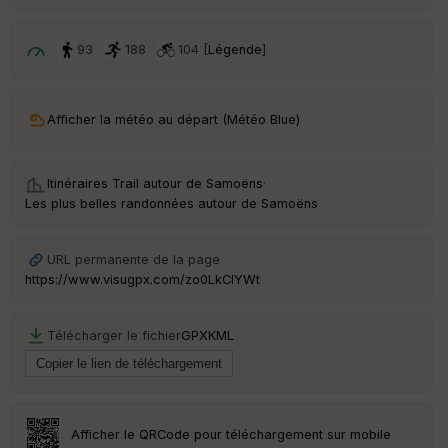
ri
v
é
93
188
104 [
Légende
]
e
C
ou
Afficher la météo au départ (Météo Blue)
le
ur
Itinéraires Trail autour de
Samoëns
·
Les plus belles randonnées autour de Samoëns
Ep
URL permanente de la page
ai
https://www.visugpx.com/zo0LkClYWt
ss
eu
r
Télécharger le fichier
GPX
KML
Tr
an
sp
ar
Afficher le QRCode pour téléchargement sur mobile
en