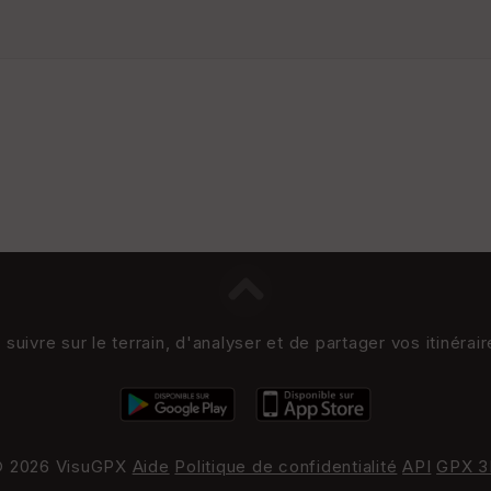
uivre sur le terrain, d'analyser et de partager vos itinérai
 2026 VisuGPX
Aide
Politique de confidentialité
API
GPX 3