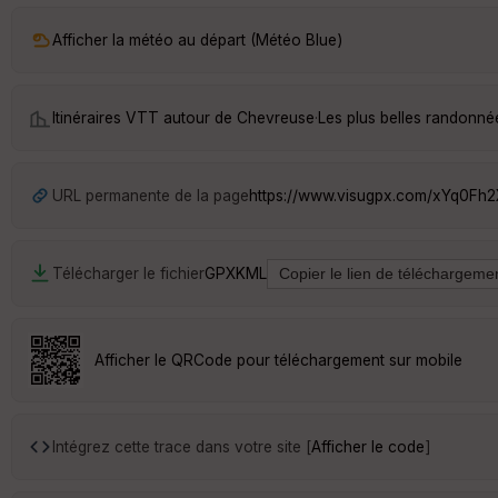
Afficher la météo au départ (Météo Blue)
Itinéraires VTT autour de
Chevreuse
·
Les plus belles randonn
URL permanente de la page
https://www.visugpx.com/xYq0Fh
Télécharger le fichier
GPX
KML
Afficher le QRCode pour téléchargement sur mobile
Intégrez cette trace dans votre site [
Afficher le code
]