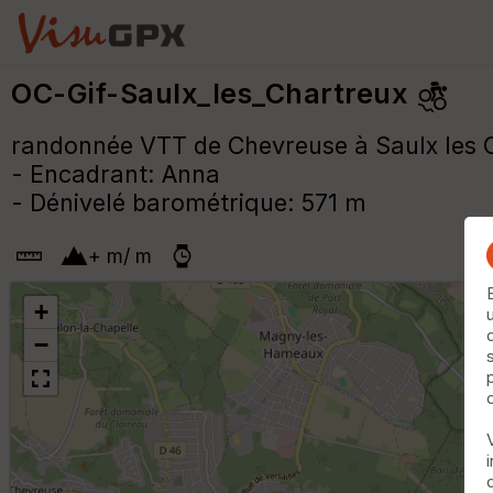
OC-Gif-Saulx_les_Chartreux
randonnée VTT de Chevreuse à Saulx les 
- Encadrant: Anna
- Dénivelé barométrique: 571 m
+
m
/
m
+
−