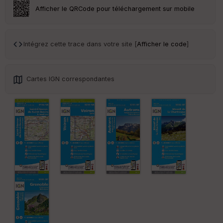
ar
Afficher le QRCode pour téléchargement sur mobile
en
ce
Intégrez cette trace dans votre site [
Afficher le code
]
Po
int
illé
s
Cartes IGN correspondantes
S
e
n
s
St
re
et
Vi
e
w