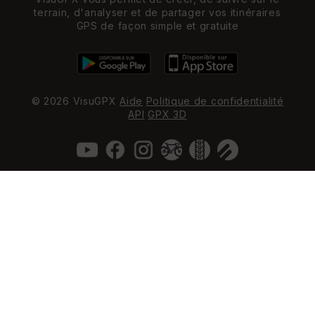
terrain, d'analyser et de partager vos itinéraires
GPS de façon simple et gratuite
© 2026 VisuGPX
Aide
Politique de confidentialité
API
GPX 3D