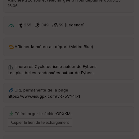
Affichée 220 fois et téléchargée 31 fois depuis le 08.08.23
16:06
ar
ri
v
é
255
349
59 [
Légende
]
e
C
ou
Afficher la météo au départ (Météo Blue)
le
ur
Itinéraires Cyclotourisme autour de
Eybens
·
Les plus belles randonnées autour de Eybens
Ep
URL permanente de la page
ai
https://www.visugpx.com/vR75VY4rx1
ss
eu
r
Télécharger le fichier
GPX
KML
Tr
an
sp